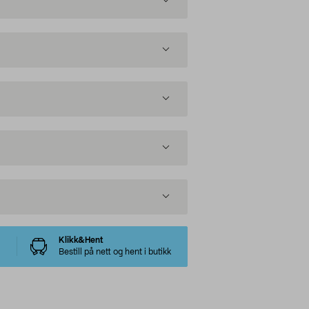
Klikk&Hent
Bestill på nett og hent i butikk