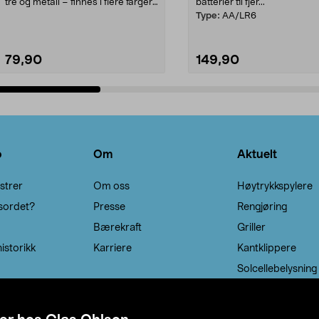
tre og metall – finnes i flere farger.
batterier til fjer...
Kleshe...
Type:
AA/LR6
79,90
149,90
Legg i handlekurv
Legg i handlekurv
o
Om
Aktuelt
strer
Om oss
Høytrykkspylere
sordet?
Presse
Rengjøring
Bærekraft
Griller
istorikk
Karriere
Kantklippere
Solcellebelysning