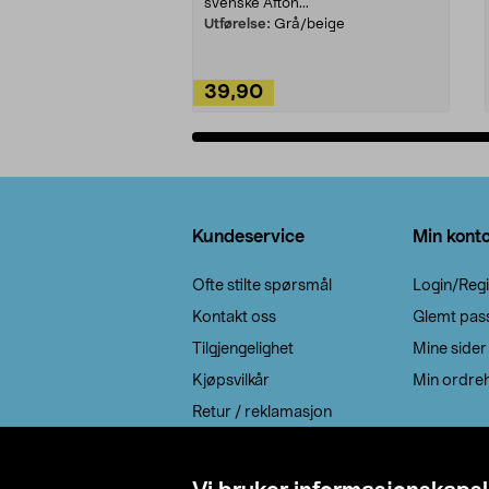
svenske Afton...
Utførelse:
Grå/beige
39,90
Legg i handlekurv
Bunntekst
Kundeservice
Min kont
Ofte stilte spørsmål
Login/Regi
Kontakt oss
Glemt pas
Tilgjengelighet
Mine sider
Kjøpsvilkår
Min ordreh
Retur / reklamasjon
EE-avfall
Cookie policy