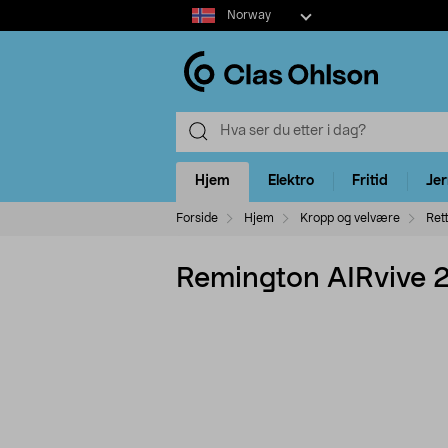
Select
Norway
market
Hjem
Elektro
Fritid
Je
Forside
Hjem
Kropp og velvære
Ret
Remington AIRvive 2-