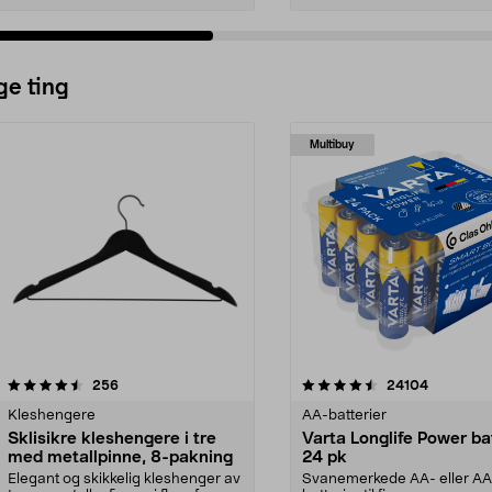
ge ting
Multibuy
4.5av 5 stjerner
anmeldelser
4.5av 5 stjerner
anmeldels
256
24104
Kleshengere
AA-batterier
Sklisikre kleshengere i tre
Varta Longlife Power ba
med metallpinne, 8-pakning
24 pk
Elegant og skikkelig kleshenger av
Svanemerkede AA- eller A