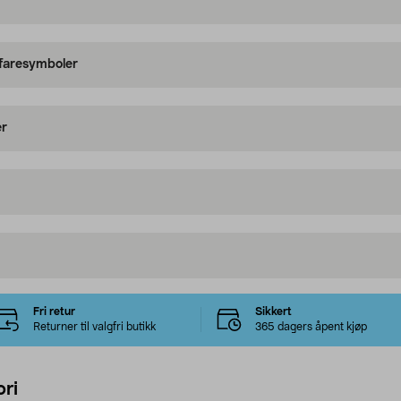
 faresymboler
er
Fri retur
Sikkert
Returner til valgfri butikk
365 dagers åpent kjøp
ri