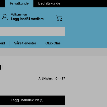
Privatkunde
Bedriftskunde
Velkommen
Logg inn/Bli medlem
bud
Våre tjenester
Club Clas
i
Artikkelnr.:
10-1-187
Legg i handlekurv
(1)