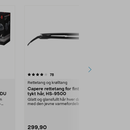
5.0 av 5 stjerner
anmeldelser
4.5
78
2
Rettetang og krølltang
Rettetang og 
Capere rettetang for fint til
Capere var
2DU
tykt hår, HS-9500
matte for r
cm
on
Glatt og glansfullt hår hver dag
Silikonmatte 
–
med den jevne varmefordelingen
overflater mo
fra de keramiske...
hårstylere. C
299,90
79,90