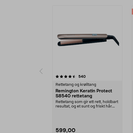
5 av 5 stjerner
3.0 av 5 stjerner
anmeldelser
540
Rettetang og krølltang
Remington Keratin Protect
S8540 rettetang
Rettetang som gir ett rett, holdbart
resultat, og et sunt og friskt hår.
Velg te...
599,00