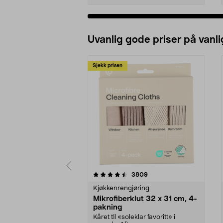
Uvanlig gode priser på vanli
Sjekk prisen
5av 5 stjerner
4.5av 5 stjerner
anmeldelser
3809
Kjøkkenrengjøring
Mikrofiberklut 32 x 31 cm, 4-
pakning
Kåret til «soleklar favoritt» i