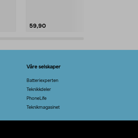
natron – til rengjøring både...
råvarer. Produ
brenner med e
59,90
69,90
Legg i handlekurv
Legg 
Våre selskaper
Batteriexperten
Teknikkdeler
PhoneLife
Teknikmagasinet