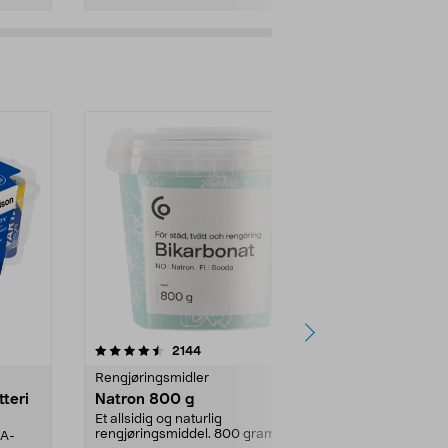
er
4.0av 5 stjerner
anmeldelser
4.5
2144
4
Rengjøringsmidler
Levende lys
tteri
Natron 800 g
Telys steari
prosent ste
Et allsidig og naturlig
rengjøringsmiddel. 800 gram
AA-
100 % stearin