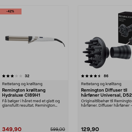
-42%
4.5 av 5 stjerner
anmeldelser
4.0 av 5 stjerner
anmeldelser
32
86
Rettetang og krølltang
Rettetang og krølltang
Remington krølltang
Remington Diffuser til
Hydraluxe CI89H1
hårføner Universal, D5
Få bølger i håret med et glatt og
Originaltilbehør til Remingt
glansfullt resultat. Remington
hårføner. Diffuser hårføner 
Hydraluxe, CI89...
munnstykke for vakr...
349,90
129,90
599,00