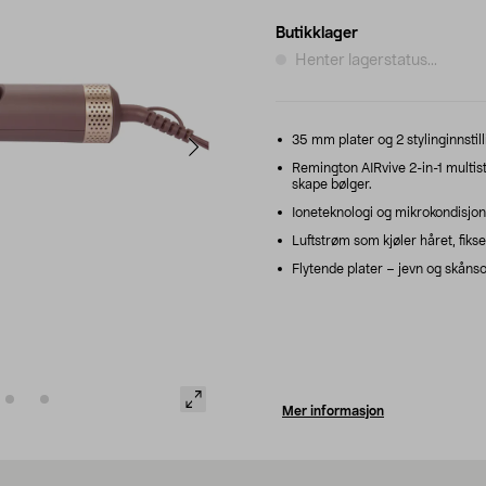
Butikklager
Henter lagerstatus...
35 mm plater og 2 stylinginnstilli
Remington AIRvive 2-in-1 multisty
skape bølger.
Ioneteknologi og mikrokondisjon
Luftstrøm som kjøler håret, fikse
Flytende plater – jevn og skånsom 
Mer informasjon