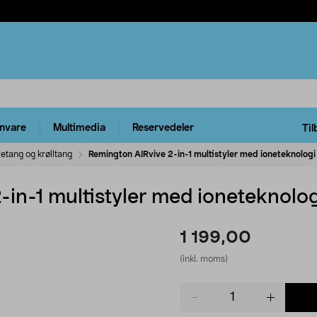
rnvare
Multimedia
Reservedeler
Til
tetang og krølltang
Remington AIRvive 2-in-1 multistyler med ioneteknologi
in-1 multistyler med ioneteknolog
1 199,00
(inkl. moms)
Product
quantity