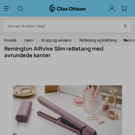
Forside
Hjem
Kropp og velvære
Rettetang og krølltang
Reming
Remington AIRvive Slim rettetang med
avrundede kanter