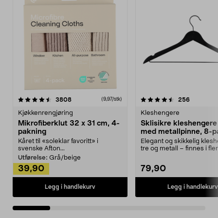
4.5av 5 stjerner
anmeldelser
4.5av 5 stjerner
anmeldels
3808
256
(9,97/stk)
Kjøkkenrengjøring
Kleshengere
Mikrofiberklut 32 x 31 cm, 4-
Sklisikre kleshengere 
pakning
med metallpinne, 8-p
Kåret til «soleklar favoritt» i
Elegant og skikkelig kles
svenske Afton...
tre og metall – finnes i fle
Kleshe...
Utførelse:
Grå/beige
39,90
79,90
Legg i handlekurv
Legg i handlekurv