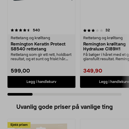
3.0 av 5 stjerner
anmeldelser
4.5 av 5 stjerner
anmeldelse
540
32
Rettetang og krølltang
Rettetang og krølltang
Remington Keratin Protect
Remington krølltang
S8540 rettetang
Hydraluxe CI89H1
Rettetang som gir ett rett, holdbart
Få bølger i håret med et g
resultat, og et sunt og friskt hår.
glansfullt resultat. Remin
Velg te...
Hydraluxe, CI89...
599,00
349,90
Legg i handlekurv
Legg i handlekurv
Uvanlig gode priser på vanlige ting
Sjekk prisen