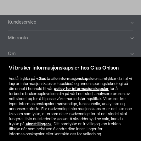
Bunntekst
Kundeservice
Min konto
Om
Vi bruker informasjonskapsler hos Clas Ohlson
Aktuelt
Ved å trykke på
«Godta alle informasjonskapsler»
samtykker du i at vi
lagrer informasjonskapsler (cookies) og annen sporingsteknologi på
Våre selskaper
din enhet i henhold til vår
policy for informasjonskapsler
for å
forbedre brukeropplevelsen din på vårt nettsted, analysere bruken av
nettstedet og for å tilpasse våre markedsføringstiltak. Vi bruker fire
Finn din butikk
typer informasjonskapsler: nødvendige, funksjonelle, analytiske og
annonserelaterte. For nødvendige informasjonskapsler er det ikke noe
krav om samtykke, ettersom de er nødvendige for at nettstedet skal
SE
NO
FI
fungere. Hvis du istedenfor ønsker å skreddersy dine valg, kan du
trykke på
«Innstillinger»
. Ditt samtykke er frivillig og kan trekkes
tilbake når som helst ved å endre dine innstillinger for
informasjonskapsler eller kontakte oss for veiledning.