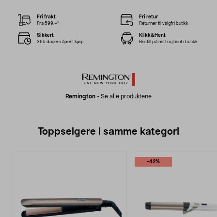
Fri frakt
Fri retur
Fra 599,–*
Returner til valgfri butikk
Sikkert
Klikk&Hent
365 dagers åpent kjøp
Bestill på nett og hent i butikk
Remington
-
Se alle produktene
Toppselgere i samme kategori
-42%