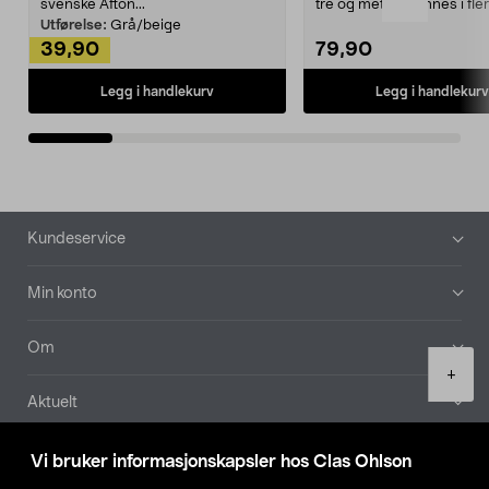
svenske Afton...
tre og metall – finnes i fle
Kleshe...
Utførelse:
Grå/beige
39,90
79,90
Legg i handlekurv
Legg i handlekurv
Bunntekst
Kundeservice
Min konto
Om
Product
+
quantity
Aktuelt
Våre selskaper
Vi bruker informasjonskapsler hos Clas Ohlson