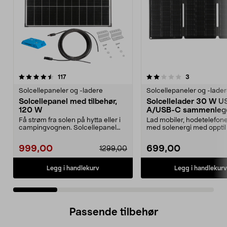
2.0 av 5 stjerner
anmeldelser
4.0 av 5 stjerner
anmeldelser
117
3
Solcellepaneler og -ladere
Solcellepaneler og -lade
Solcellepanel med tilbehør,
Solcellelader 30 W U
120 W
A/USB-C sammenleg
Få strøm fra solen på hytta eller i
Lad mobiler, hodetelefon
campingvognen. Solcellepanel
med solenergi med opptil
med ramme i sva...
Kompakt og samm...
999,00
699,00
1299,00
Legg i handlekurv
Legg i handlekurv
Passende tilbehør