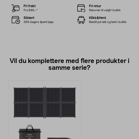
Fri frakt
Fri retur
Fra 599,–*
Returner til valgfri butikk
Sikkert
Klikk&Hent
365 dagers åpent kjøp
Bestill på nett og hent i butikk
Vil du komplettere med flere produkter i
samme serie?