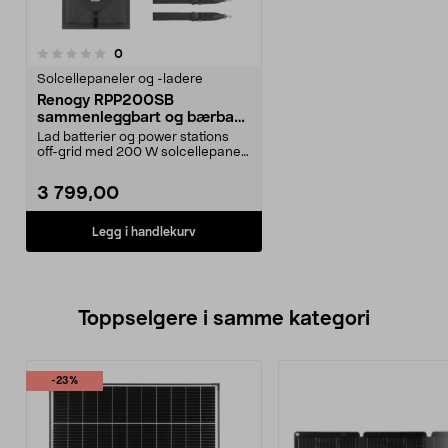
anmeldelser
0
Solcellepaneler og -ladere
Renogy RPP200SB
sammenleggbart og bærbart
solcellepanel, 200 W
Lad batterier og power stations
off-grid med 200 W solcellepanel.
Renogy RPP200S...
3 799,00
Legg i handlekurv
Toppselgere i samme kategori
-23%