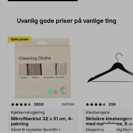
Uvanlig gode priser på vanlige ting
Sjekk prisen
4.5av 5 stjerner
anmeldelser
4.5av 5 stjerner
anmeldels
3808
256
(9,97/stk)
Kjøkkenrengjøring
Kleshengere
Mikrofiberklut 32 x 31 cm, 4-
Sklisikre kleshengere 
pakning
med metallpinne, 8-p
Kåret til «soleklar favoritt» i
Elegant og skikkelig kles
-