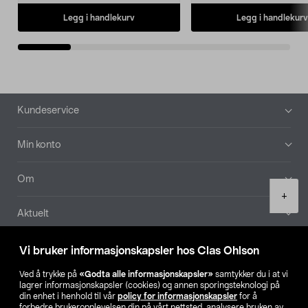
Legg i handlekurv
Legg i handlekurv
Bunntekst
Kundeservice
Min konto
Om
Product
+
quantity
Aktuelt
Våre selskaper
Vi bruker informasjonskapsler hos Clas Ohlson
Ved å trykke på
«Godta alle informasjonskapsler»
samtykker du i at vi
Finn din butikk
lagrer informasjonskapsler (cookies) og annen sporingsteknologi på
din enhet i henhold til vår
policy for informasjonskapsler
for å
forbedre brukeropplevelsen din på vårt nettsted, analysere bruken av