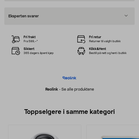
Eksperten svarer
Fri frakt
Fri retur
Fra 599,–*
Returner til valgfri butikk
Sikkert
Klikk&Hent
365 dagers åpent kjøp
Bestill på nett og hent i butikk
Reolink
-
Se alle produktene
Toppselgere i samme kategori