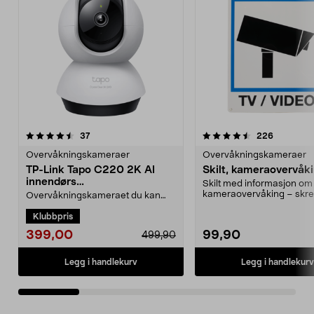
4.5 av 5 stjerner
anmeldelser
4.5 av 5 stjerner
anmeldels
37
226
Overvåkningskameraer
Overvåkningskameraer
TP-Link Tapo C220 2K AI
Skilt, kameraovervåk
innendørs
Skilt med informasjon om
overvåkningskamera
kameraovervåking – sk
Overvåkningskameraet du kan
ubudne gjester. Viser at pl.
skreddersy etter behov – med
Klubbpris
smart KI. TP-Link Tapo ...
399,00
99,90
499,90
Legg i handlekurv
Legg i handlekurv