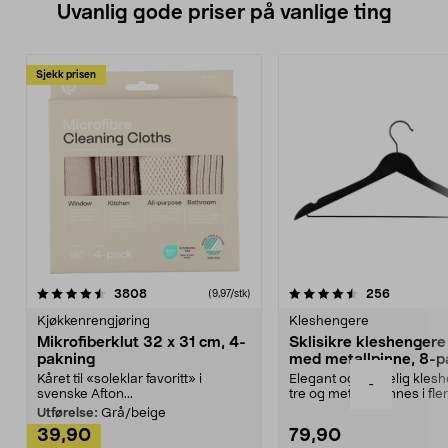
Uvanlig gode priser på vanlige ting
Sjekk prisen
4.5av 5 stjerner
anmeldelser
4.5av 5 stjerner
anmeldels
3808
256
(9,97/stk)
Kjøkkenrengjøring
Kleshengere
Mikrofiberklut 32 x 31 cm, 4-
Sklisikre kleshengere 
pakning
med metallpinne, 8-p
Kåret til «soleklar favoritt» i
Elegant og skikkelig kles
-
svenske Afton...
tre og metall – finnes i fle
Kleshe...
Utførelse:
Grå/beige
39,90
79,90