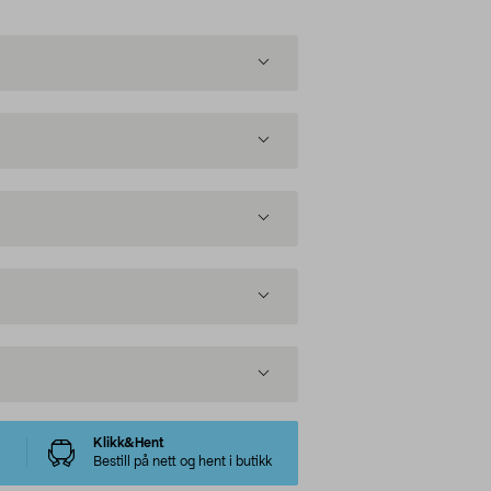
Klikk&Hent
Bestill på nett og hent i butikk