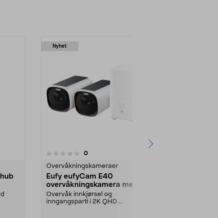
Nyhet
4.5 av 5 stjerner
4.0
anmeldelser
0
Overvåkningskameraer
Overvåkning
-hub
Eufy eufyCam E40
TP-Link Tap
overvåkningskamera med
overvåking
HomeBase 2
ed
Overvåk innkjørsel og
Avansert natt
inngangsparti i 2K QHD ...
overvåking me
TP-Link Tapo C