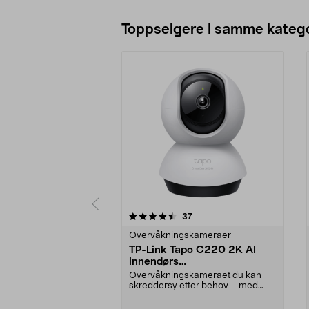
Toppselgere i samme katego
5 av 5 stjerner
4.5 av 5 stjerner
anmeldelser
37
Overvåkningskameraer
TP-Link Tapo C220 2K AI
innendørs
overvåkningskamera
Overvåkningskameraet du kan
skreddersy etter behov – med
smart KI. TP-Link Tapo ...