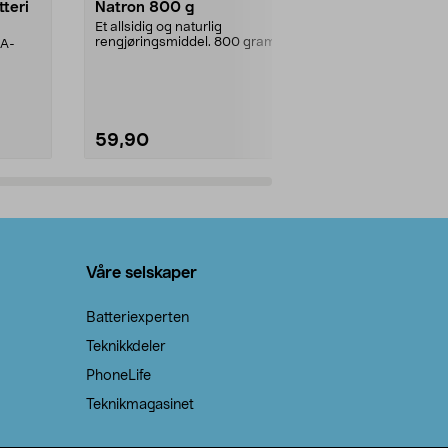
tteri
Natron 800 g
Telys steari
prosent ste
Et allsidig og naturlig
rengjøringsmiddel. 800 gram
AA-
100 % stearin
natron – til rengjøring både...
råvarer. Produ
brenner med e
59,90
69,90
Legg i handlekurv
Legg 
Våre selskaper
Batteriexperten
Teknikkdeler
PhoneLife
Teknikmagasinet