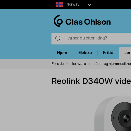
Select
Norway
market
Hjem
Elektro
Fritid
Je
Forside
Jernvare
Låser og hjemmesikke
Reolink D340W vide