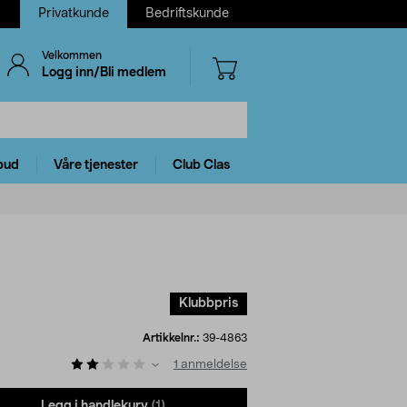
Privatkunde
Bedriftskunde
Velkommen
Logg inn/Bli medlem
bud
Våre tjenester
Club Clas
Klubbpris
Artikkelnr.:
39-4863
1
anmeldelse
Legg i handlekurv
(1)