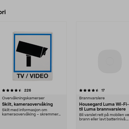
ri
4.5 av 5 stjerner
anmeldelser
anmeldelser
226
17
0.0 av 5 stjerner
Overvåkningskameraer
Brannvarslere
Skilt, kameraovervåking
Housegard Luma Wi-Fi
til Luma brannvarslere
Skilt med informasjon om
kameraovervåking – skremmer
Bli varslet rett på mobilen v
ubudne gjester. Viser at pl...
brann eller lavt batterinivå.
Housegard Luma Hub...