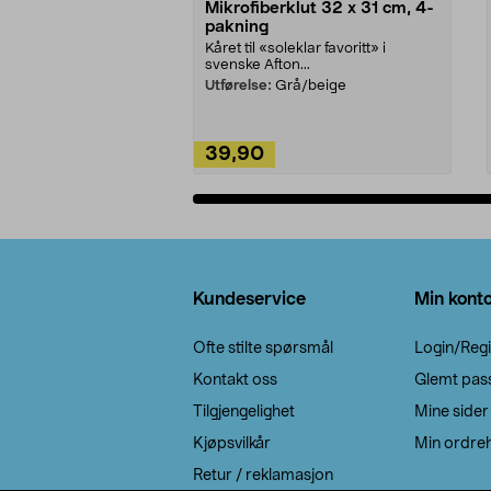
Mikrofiberklut 32 x 31 cm, 4-
pakning
Kåret til «soleklar favoritt» i
svenske Afton...
Utførelse:
Grå/beige
39,90
Legg i handlekurv
Bunntekst
Kundeservice
Min kont
Ofte stilte spørsmål
Login/Regi
Kontakt oss
Glemt pas
Tilgjengelighet
Mine sider
Kjøpsvilkår
Min ordreh
Retur / reklamasjon