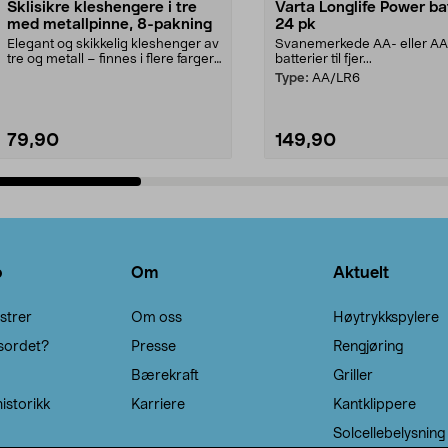
Sklisikre kleshengere i tre
Varta Longlife Power ba
med metallpinne, 8-pakning
24 pk
Elegant og skikkelig kleshenger av
Svanemerkede AA- eller A
tre og metall – finnes i flere farger.
batterier til fjer...
Kleshe...
Type:
AA/LR6
79,90
149,90
Legg i handlekurv
Legg i handlekurv
o
Om
Aktuelt
strer
Om oss
Høytrykkspylere
sordet?
Presse
Rengjøring
Bærekraft
Griller
istorikk
Karriere
Kantklippere
Solcellebelysning