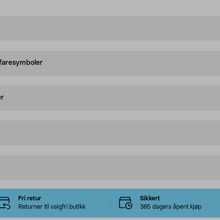
 faresymboler
er
Fri retur
Sikkert
Returner til valgfri butikk
365 dagers åpent kjøp