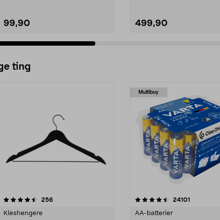
99,90
499,90
ge ting
Multibuy
4.5av 5 stjerner
anmeldelser
4.5av 5 stjerner
anmeldels
256
24101
Kleshengere
AA-batterier