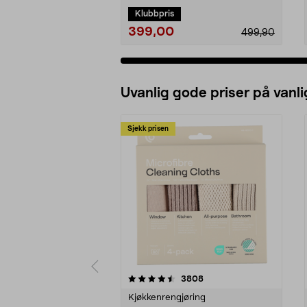
Klubbpris
399,00
499,90
Uvanlig gode priser på vanli
Sjekk prisen
5av 5 stjerner
4.5av 5 stjerner
anmeldelser
3808
Kjøkkenrengjøring