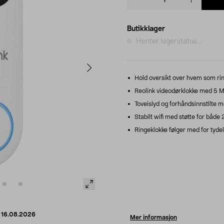
quantity
Butikklager
Henter lagerstatus...
Hold oversikt over hvem som ring
Reolink videodørklokke med 5 M
Toveislyd og forhåndsinnstilte m
Stabilt wifi med støtte for både 
Ringeklokke følger med for tydel
d
16.08.2026
Mer informasjon