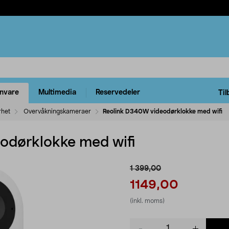
rnvare
Multimedia
Reservedeler
Til
rhet
Overvåkningskameraer
Reolink D340W videodørklokke med wifi
odørklokke med wifi
1 399,00
1149,00
(inkl. moms)
Product