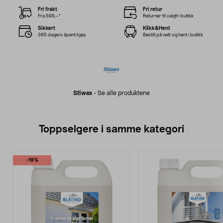
Fri frakt
Fri retur
Fra 599,–*
Returner til valgfri butikk
Sikkert
Klikk&Hent
365 dagers åpent kjøp
Bestill på nett og hent i butikk
Stiwex
-
Se alle produktene
Toppselgere i samme kategori
-19%