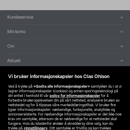
Bunntekst
Kundeservice
Min konto
Om
Aktuelt
Våre selskaper
Vi bruker informasjonskapsler hos Clas Ohlson
Ved å trykke på
«Godta alle informasjonskapsler»
samtykker du i at vi
Finn din butikk
lagrer informasjonskapsler (cookies) og annen sporingsteknologi på
din enhet i henhold til vår
policy for informasjonskapsler
for å
forbedre brukeropplevelsen din på vårt nettsted, analysere bruken av
SE
NO
FI
nettstedet og for å tilpasse våre markedsføringstiltak. Vi bruker fire
typer informasjonskapsler: nødvendige, funksjonelle, analytiske og
annonserelaterte. For nødvendige informasjonskapsler er det ikke noe
krav om samtykke, ettersom de er nødvendige for at nettstedet skal
fungere. Hvis du istedenfor ønsker å skreddersy dine valg, kan du
trykke på
«Innstillinger»
. Ditt samtykke er frivillig og kan trekkes