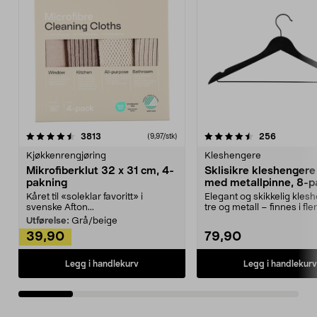
4.5av 5 stjerner
anmeldelser
4.5av 5 stjerner
anmeldels
3813
256
(9,97/stk)
Kjøkkenrengjøring
Kleshengere
Mikrofiberklut 32 x 31 cm, 4-
Sklisikre kleshengere 
pakning
med metallpinne, 8-p
Kåret til «soleklar favoritt» i
Elegant og skikkelig kles
svenske Afton...
tre og metall – finnes i fle
Kleshe...
Utførelse:
Grå/beige
39,90
79,90
Legg i handlekurv
Legg i handlekurv