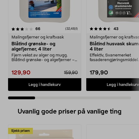
4.5 av 5 stjerner
anmeldelser
4.5 av 5 stjerner
anmeldelse
66
43
(32,48/l)
Malingsfjerner og kraftvask
Malingsfjerner og kraftva
Blåtind grønske- og
Blåtind husvask sku
algefjerner, 4 liter
4 liter
Fjern vekst av alger og mugg.
Effektiv, Svanemerket
Blåtind grønske- og algefjerner –
fasaderengjøringsmiddel.
effektivt middel...
husvask – skummende, al
129,90
179,90
159,90
Legg i handlekurv
Legg i handlekurv
Uvanlig gode priser på vanlige ting
Sjekk prisen