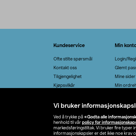
Bunntekst
Kundeservice
Min kont
Ofte stilte spørsmål
Login/Regi
Kontakt oss
Glemt pas
Tilgjengelighet
Mine sider
Kjøpsvilkår
Min ordreh
Retur / reklamasjon
EE-avfall
Vi bruker informasjonskapsl
Cookie policy
Ved å trykke på
«Godta alle informasjons
Leveringsalternativ
henhold til vår
policy for informasjonskap
markedsføringstiltak. Vi bruker fire typer
informasjonskapsler er det ikke noe krav 