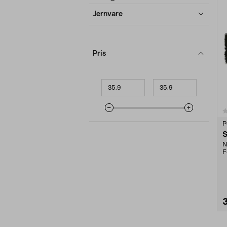
produkter
Jernvare
Pris
Minpris
Makspris
0.0 av 5 stjerner
P
S
N
F