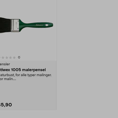
anmeldelser
0
ensler
tiwex 1005 malerpensel
aturbust, for alle typer malinger.
or malin....
35,90