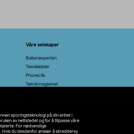
Våre selskaper
Batteriexperten
Teknikkdeler
PhoneLife
Teknikmagasinet
annen sporingsteknologi på din enhet i
ruken av nettstedet og for å tilpasse våre
relaterte. For nødvendige
. Hvis du istedenfor ønsker å skreddersy