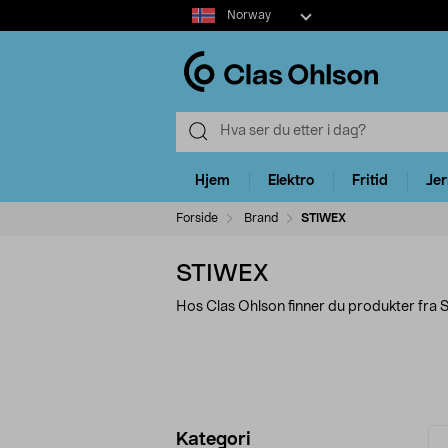
Select
Norway
market
Hjem
Elektro
Fritid
Je
Forside
Brand
STIWEX
STIWEX
Hos Clas Ohlson finner du produkter fra
Avgrens
P
Kategori