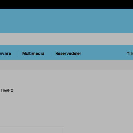
rnvare
Multimedia
Reservedeler
Til
 STIWEX.
rodukter