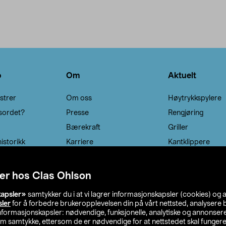
Se varianter
o
Om
Aktuelt
strer
Om oss
Høytrykkspylere
sordet?
Presse
Rengjøring
Bærekraft
Griller
istorikk
Karriere
Kantklippere
Solcellebelysning
er hos Clas Ohlson
kapsler»
samtykker du i at vi lagrer informasjonskapsler (cookies) og 
sler
for å forbedre brukeropplevelsen din på vårt nettsted, analysere b
 informasjonskapsler: nødvendige, funksjonelle, analytiske og annonse
om samtykke, ettersom de er nødvendige for at nettstedet skal fungere