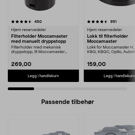
4.5 av 5 stjerner
anmeldelser
4.5 av 5 stjerner
anmeldels
450
951
Hjem reservedeler
Hjem reservedeler
Filterholder Moccamaster
Lokk til filterholder
med manuelt dryppstopp
Moccamaster
Filterholder med mekanisk
Lokk for Moccamaster H, 
dryppstopp, til Moccamaster
KBG, KBGC, Optio, Autom
kaffetrakter. Passer model...
Automatic S, Manual ...
269,00
159,00
Legg i handlekurv
Legg i handlekurv
Passende tilbehør