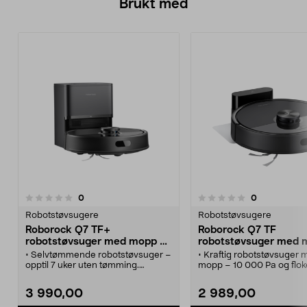
Brukt med
anmeldelser
anmeldelser
0
0
0.0 av 5 stjerner
Robotstøvsugere
Robotstøvsugere
Roborock Q7 TF+
Roborock Q7 TF
robotstøvsuger med mopp og
robotstøvsuger med 
stasjon
• Selvtømmende robotstøvsuger –
• Kraftig robotstøvsuger 
opptil 7 uker uten tømming.
mopp – 10 000 Pa og floke
• Roborock Q7 TF+ robotstøvsuger
børste.
med mopp – for harde gulv og
• Roborock Q7 TF robots
3 990,00
2 989,00
tepper.
– høy sugeeffekt fjerner 
• Hele 10 000 Pa sugekraft –
hår fra gulvet.