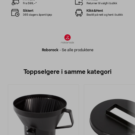
Fra 599,–*
Returner til valgfri butikk
Sikkert
Klikk&Hent
365 dagers åpent kjøp
Bestill på nett og hent i butikk
Roborock
-
Se alle produktene
Toppselgere i samme kategori