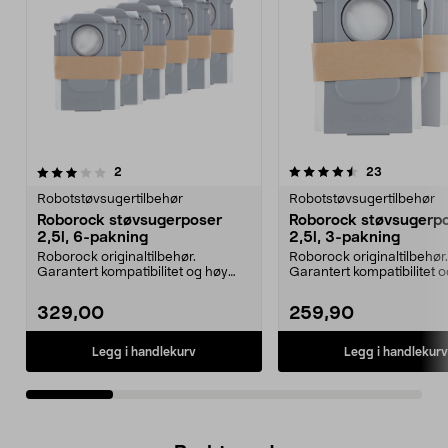
4.5av 5 stjerner
anmeldelser
5.0av 5 stjerner
anmeldelse
2
23
Robotstøvsugertilbehør
Robotstøvsugertilbehør
Roborock støvsugerposer
Roborock støvsugerp
2,5l, 6-pakning
2,5l, 3-pakning
Roborock originaltilbehør.
Roborock originaltilbehør.
Garantert kompatibilitet og høy
Garantert kompatibilitet 
kvalitet. 2,5 liters ...
kvalitet. 2,5 liters ...
329,00
259,90
Legg i handlekurv
Legg i handlekurv