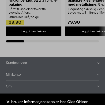
Mikrofiberklut 32 x 31 cm, 4-
Sklisikre kleshengere 
pakning
med metallpinne, 8-p
Kåret til «soleklar favoritt» i
Elegant og skikkelig kles
svenske Afton...
tre og metall – finnes i fle
Kleshe...
Utførelse:
Grå/beige
39,90
79,90
Legg i handlekurv
Legg i handlekurv
Bunntekst
Kundeservice
Min konto
Om
Aktuelt
Vi bruker informasjonskapsler hos Clas Ohlson