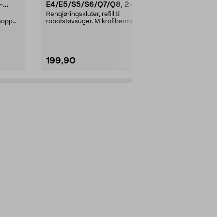
-
E4/E5/S5/S6/Q7/Q8, 2-
E4/E5/S5/
pakning
pakning
Rengjøringskluter, refill til
Rengjøringsklute
mopper
robotstøvsuger. Mikrofibermopper
robotstøvsug
som effektivt tre...
som effektivt t
199,90
199,90
Legg i handlekurv
Legg 