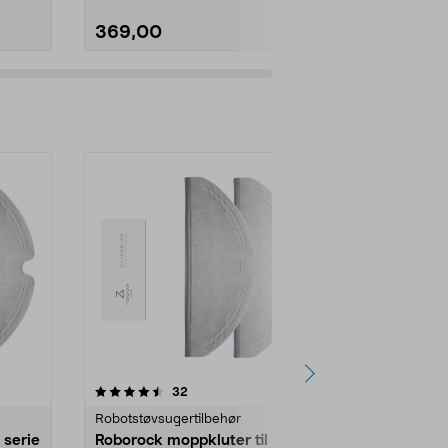
369,00
399,90
4.5av 5 stjerner
anmeldelser
4.5
32
3
Robotstøvsugertilbehør
Robotstøvsug
 serie
Roborock moppkluter til serie
Roborock mo