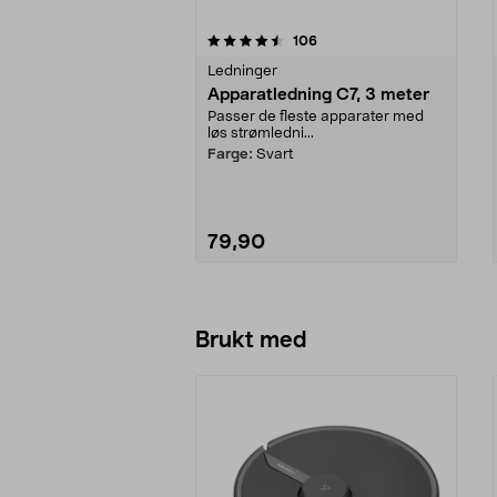
5av 5 stjerner
4.5av 5 stjerner
anmeldelser
106
Ledninger
Apparatledning C7, 3 meter
Passer de fleste apparater med
løs strømledni...
Farge:
Svart
79,90
Legg i handlekurv
Brukt med