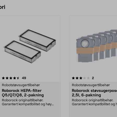
Legg i handlekurv
Legg i handlekurv
ri
3.0 av 5 stjerner
anmeldelser
4.0 av 5 stjerner
anmeldelser
49
2
Robotstøvsugertilbehør
Robotstøvsugertilbehør
Roborock HEPA-filter
Roborock støvsugerpos
Q5/Q7/Q8, 2-pakning
2,5l, 6-pakning
Roborock originaltilbehør.
Roborock originaltilbehør.
Garantert kompatibilitet og høy
Garantert kompatibilitet og 
kvalitet. Høy filtrer...
kvalitet. 2,5 liters ...