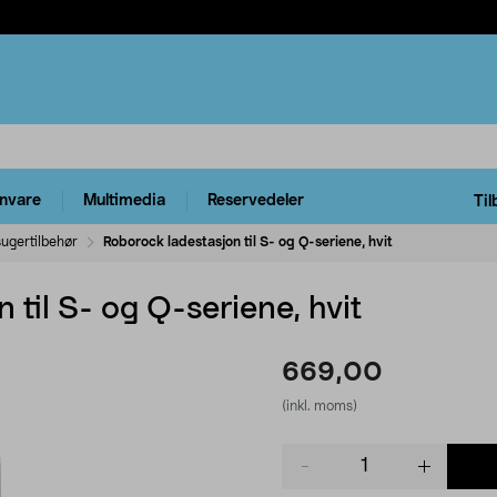
rnvare
Multimedia
Reservedeler
Til
ugertilbehør
Roborock ladestasjon til S- og Q-seriene, hvit
 til S- og Q-seriene, hvit
669,00
(inkl. moms)
Product
quantity