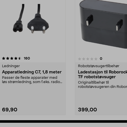
anmeldelser
160
anmeldelser
0
0.0 av 5 stjerner
0.0av 5 stjerner
Ledninger
Robotstøvsugertilbehør
Apparatledning C7, 1,8 meter
Ladestasjon til Roboroc
TF robotstøvsuger
Passer de fleste apparater med
løs strømledning, som f.eks. radio,
Originaltilbehør til
kassettbåndsp...
robotstøvsugeren din Robo
Q7 TF. Ladestasjon med gara
69,90
399,00