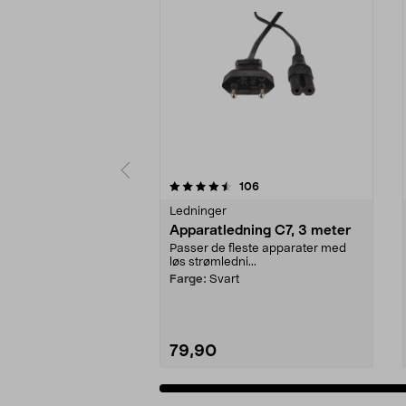
5av 5 stjerner
4.5av 5 stjerner
anmeldelser
106
Ledninger
Apparatledning C7, 3 meter
Passer de fleste apparater med
løs strømledni...
Farge:
Svart
79,90