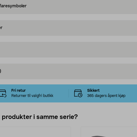
 faresymboler
er
)
Fri retur
Sikkert
Returner til valgfri butikk
365 dagers åpent kjøp
e produkter i samme serie?