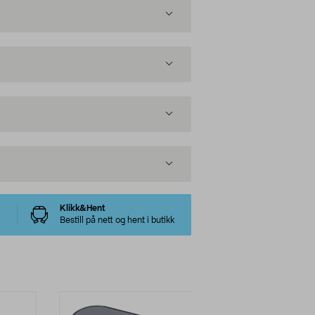
Klikk&Hent
Bestill på nett og hent i butikk