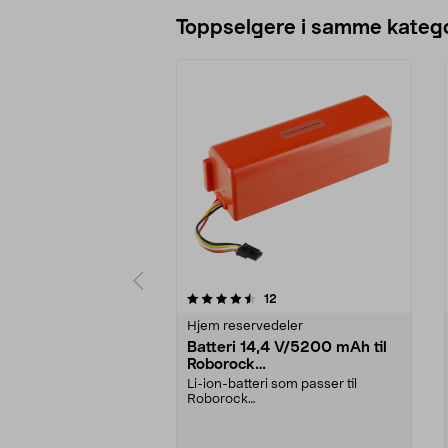
Legg i handlekurv
Toppselgere i samme katego
5 av 5 stjerner
4.5 av 5 stjerner
anmeldelser
12
Hjem reservedeler
Batteri 14,4 V/5200 mAh til
Roborock
S5/S6/S7/S8/Q7/E4/E5
Li-ion-batteri som passer til
Roborock
robotstøvsugere:E4E5S5S5
MaxS6S6 MaxS6 Pu...