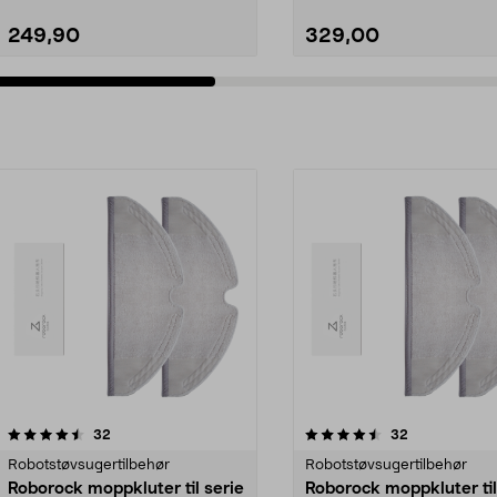
249,90
329,00
4.5av 5 stjerner
anmeldelser
4.5av 5 stjerner
anmeldelser
32
32
Robotstøvsugertilbehør
Robotstøvsugertilbehør
Roborock moppkluter til serie
Roborock moppkluter til