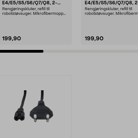
E4/E5/S5/S6/Q7/Q8, 2-
E4/E5/S5/S6/Q7/Q8, 2
pakning
pakning
Rengjøringskluter, refill til
Rengjøringskluter, refill til
robotstøvsuger. Mikrofibermopper
robotstøvsuger. Mikrofiber
som effektivt tre...
som effektivt tre...
199,90
199,90
Legg i handlekurv
Legg i handlekurv