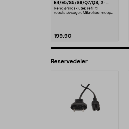
E4/E5/S5/S6/Q7/Q8, 2-
pakning
Rengjøringskluter, refill til
robotstøvsuger. Mikrofibermopper
som effektivt tre...
199,90
Legg i handlekurv
Reservedeler