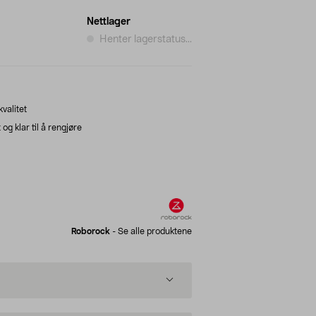
Nettlager
Henter lagerstatus...
valitet
g klar til å rengjøre
Roborock
-
Se alle produktene