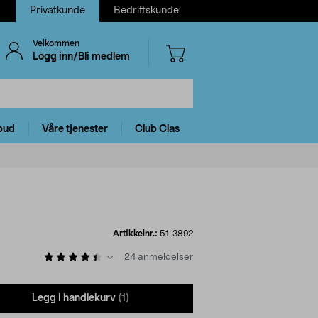
Privatkunde
Bedriftskunde
Velkommen
Logg inn/Bli medlem
bud
Våre tjenester
Club Clas
Artikkelnr.:
51-3892
24
anmeldelser
Legg i handlekurv
(1)