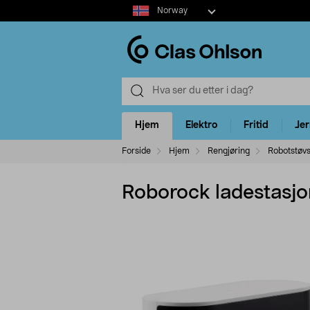
Select
Norway
market
Hjem
Elektro
Fritid
Je
Forside
Hjem
Rengjøring
Robotstøvs
Roborock ladestasjon