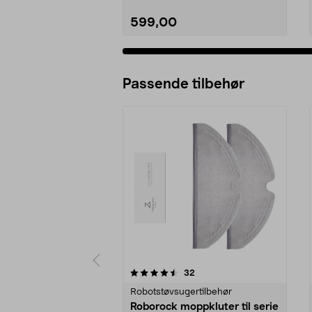
599,00
Passende tilbehør
5av 5 stjerner
4.5av 5 stjerner
anmeldelser
32
Robotstøvsugertilbehør
Roborock moppkluter til serie