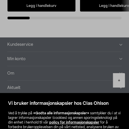
Legg i handlekurv
Legg i handlekurv
Bunntekst
Kundeservice
Min konto
Om
Product
+
quantity
Aktuelt
Våre selskaper
Vi bruker informasjonskapsler hos Clas Ohlson
Ved å trykke på
«Godta alle informasjonskapsler»
samtykker du i at vi
Finn din butikk
lagrer informasjonskapsler (cookies) og annen sporingsteknologi på
din enhet i henhold til vår
policy for informasjonskapsler
for å
forbedre brukeropplevelsen din på vårt nettsted, analysere bruken av