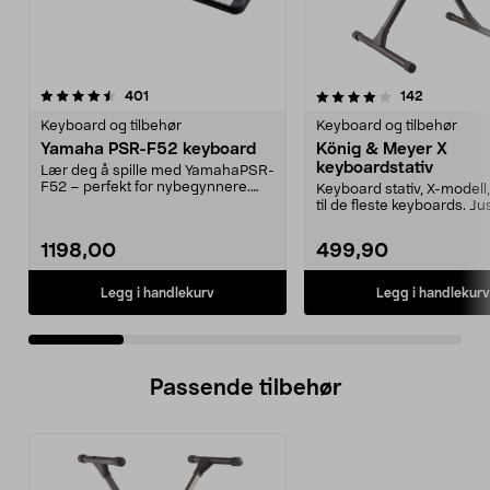
4.0 av 5 stjerner
anmeldelser
5.0 av 5 stjerner
anmeldels
401
142
Keyboard og tilbehør
Keyboard og tilbehør
Yamaha PSR-F52 keyboard
König & Meyer X
keyboardstativ
Lær deg å spille med YamahaPSR-
F52 – perfekt for nybegynnere.
Keyboard stativ, X-modell
Brukervennlig klav...
til de fleste keyboards. Ju
enkelt til p...
1198,00
499,90
Legg i handlekurv
Legg i handlekurv
Passende tilbehør