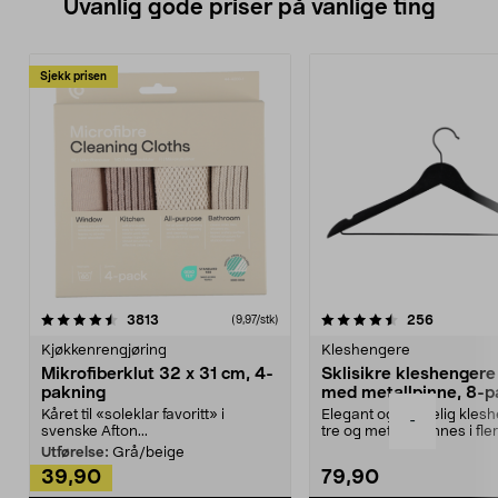
Uvanlig gode priser på vanlige ting
Sjekk prisen
4.5av 5 stjerner
anmeldelser
4.5av 5 stjerner
anmeldels
3813
256
(9,97/stk)
Kjøkkenrengjøring
Kleshengere
Mikrofiberklut 32 x 31 cm, 4-
Sklisikre kleshengere 
pakning
med metallpinne, 8-p
Kåret til «soleklar favoritt» i
Elegant og skikkelig kles
-
svenske Afton...
tre og metall – finnes i fle
Kleshe...
Utførelse:
Grå/beige
39,90
79,90