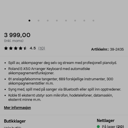
3 999,00
(inkl. moms)
4.5
(
10
)
Artikkelnr.:
39-2435
Spill av, akkompagner deg selv og stream med profesjonell pianolyd.
Roland E-X50 Arranger Keyboard med automatiske
akkompagnementfunksjoner.
61 anslagsfølsomme tangenter, 689 forskjellige instrumenter, 300
akkompagnementstiler m.m.
Syng med, spill med på sanger via Bluetooth eller spill inn opptredener.
Koble til eksternt utstyr som mikrofon, hodetelefoner, datamaskin,
eksternt minne m.m.
Mer informasjon
Nettlager
Butikklager
På lager
(20)