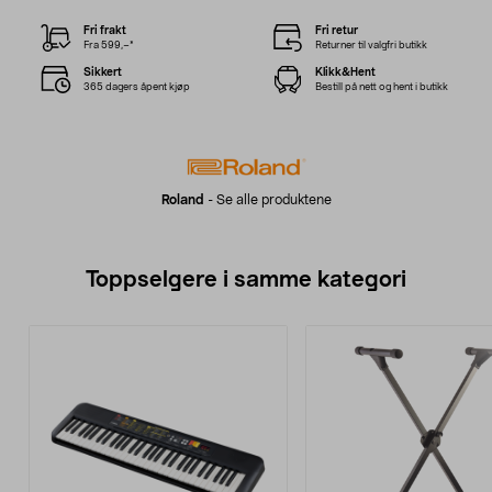
Fri frakt
Fri retur
Fra 599,–*
Returner til valgfri butikk
Sikkert
Klikk&Hent
365 dagers åpent kjøp
Bestill på nett og hent i butikk
Roland
-
Se alle produktene
Toppselgere i samme kategori