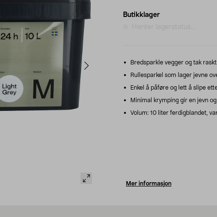
Butikklager
Henter lagerstatus...
Bredsparkle vegger og tak raskt 
Rullesparkel som lager jevne ove
Enkel å påføre og lett å slipe ette
Minimal krymping gir en jevn og s
Volum: 10 liter ferdigblandet, v
Mer informasjon