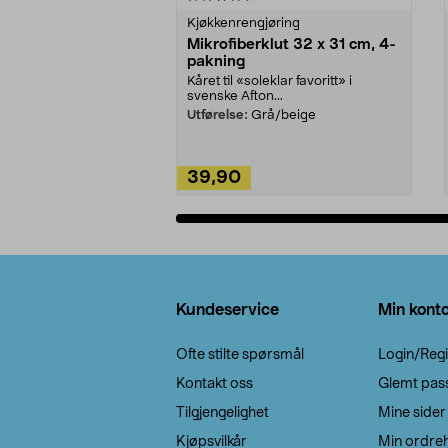
Kjøkkenrengjøring
Mikrofiberklut 32 x 31 cm, 4-
pakning
Kåret til «soleklar favoritt» i
svenske Afton...
Utførelse:
Grå/beige
39,90
Legg i handlekurv
Bunntekst
Kundeservice
Min kont
Ofte stilte spørsmål
Login/Regi
Kontakt oss
Glemt pas
Tilgjengelighet
Mine sider
Kjøpsvilkår
Min ordreh