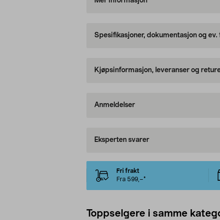
Mer informasjon
Spesifikasjoner, dokumentasjon og ev.
Kjøpsinformasjon, leveranser og retur
Anmeldelser
Eksperten svarer
Fri frakt
Fra 599,–*
Toppselgere i samme katego