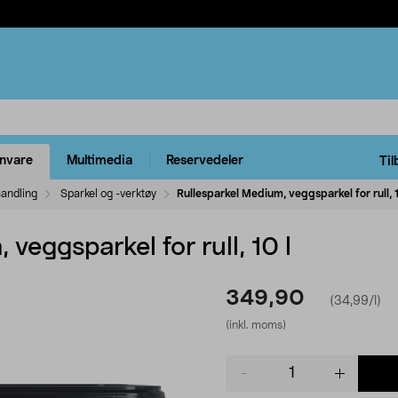
rnvare
Multimedia
Reservedeler
Til
handling
Sparkel og -verktøy
Rullesparkel Medium, veggsparkel for rull, 1
veggsparkel for rull, 10 l
349,90
(34,99/l)
(inkl. moms)
Product
quantity