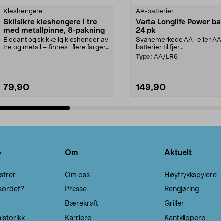
Kleshengere
AA-batterier
Sklisikre kleshengere i tre
Varta Longlife Power ba
med metallpinne, 8-pakning
24 pk
Elegant og skikkelig kleshenger av
Svanemerkede AA- eller A
tre og metall – finnes i flere farger.
batterier til fjer...
Kleshe...
Type:
AA/LR6
79,90
149,90
Legg i handlekurv
Legg i handlekurv
o
Om
Aktuelt
strer
Om oss
Høytrykkspylere
sordet?
Presse
Rengjøring
Bærekraft
Griller
istorikk
Karriere
Kantklippere