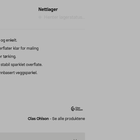
Nettlager
Henter lagerstatus...
og enkelt.
rflater klar for maling
r tørking.
tabil sparklet overflate.
annbasert veggsparkel.
Clas Ohlson
-
Se alle produktene