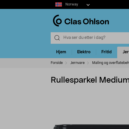
Select
Norway
market
Hjem
Elektro
Fritid
Je
Forside
Jernvare
Maling og overflatebe
Rullesparkel Medium, 