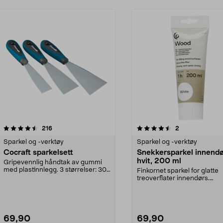
4.5 av 5 stjerner
anmeldelser
4.5 av 5 stjerner
anmeldelser
216
2
Sparkel og -verktøy
Sparkel og -verktøy
Cocraft sparkelsett
Snekkersparkel innendø
hvit, 200 ml
Gripevennlig håndtak av gummi
med plastinnlegg. 3 størrelser: 30,
Finkornet sparkel for glatte
50 og 70 mm.
treoverflater innendørs.
Hurtigtørkende snekkerspar.
69,90
69,90