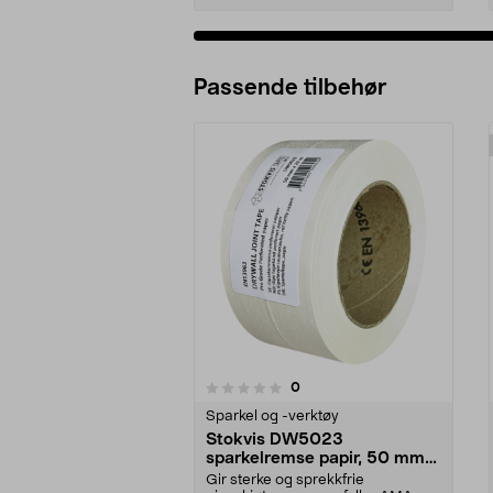
Passende tilbehør
anmeldelser
0
0 av 5 stjerner
0.0 av 5 stjerner
Sparkel og -verktøy
Stokvis DW5023
sparkelremse papir, 50 mm x
23 m
Gir sterke og sprekk­frie