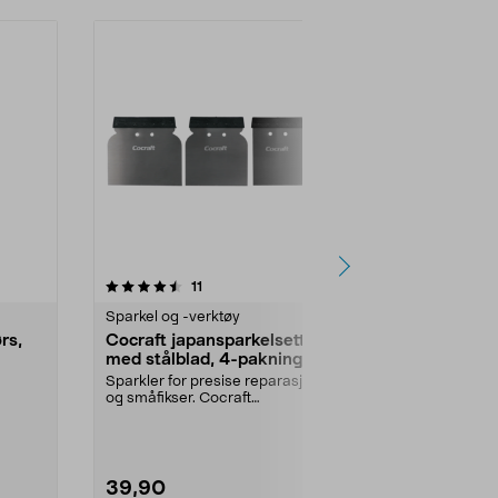
4.5 av 5 stjerner
anmeldelser
4.5
11
4
Sparkel og -verktøy
Sparkel og -v
rs,
Cocraft japansparkelsett
Timpuri Acr
med stålblad, 4-pakning
akryl innend
Sparkler for presise reparasjoner
Lettpåført late
og småfikser. Cocraft
tetting rundt l
..
japansparkelsettet – for...
Timpuri Acr...
39,90
39,90