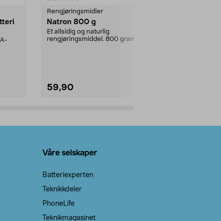
Rengjøringsmidler
Levende lys
tteri
Natron 800 g
Telys steari
prosent ste
Et allsidig og naturlig
rengjøringsmiddel. 800 gram
AA-
100 % stearin
natron – til rengjøring både...
råvarer. Produ
brenner med e
59,90
69,90
Legg i handlekurv
Legg 
Våre selskaper
Batteriexperten
Teknikkdeler
PhoneLife
Teknikmagasinet