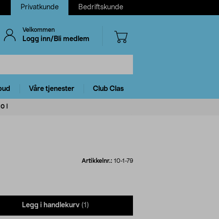
Privatkunde
Bedriftskunde
Velkommen
Logg inn/Bli medlem
bud
Våre tjenester
Club Clas
0 l
Artikkelnr.:
10-1-79
Legg i handlekurv
(1)