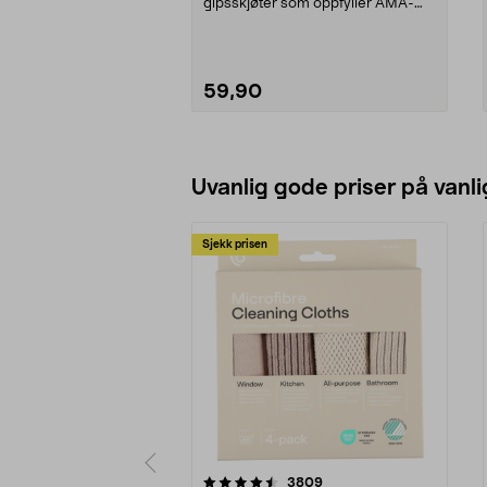
gipsskjøter som oppfyller AMA-
kravene. Stokvis DW5023 ...
59,90
Legg i handlekurv
Uvanlig gode priser på vanli
Sjekk prisen
5av 5 stjerner
4.5av 5 stjerner
anmeldelser
3809