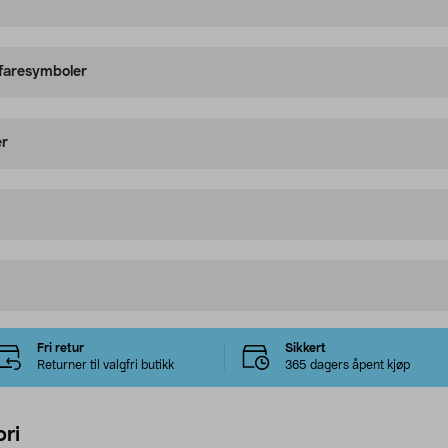
 faresymboler
er
Fri retur
Sikkert
Returner til valgfri butikk
365 dagers åpent kjøp
ri