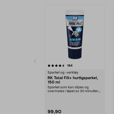
5 av 5 stjerner
4.5 av 5 stjerner
anmeldelser
164
Sparkel og -verktøy
RK Total Fill+ hurtigsparkel,
150 ml
Sparkel som kan slipes og
overmales i løpet av 30 minutter.
RK Total Fill+ hurti...
99,90