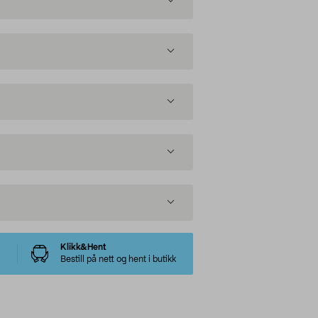
Klikk&Hent
Bestill på nett og hent i butikk