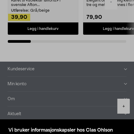
Kåret til «soleklar favoritt» i
Elegant og skikkelig kles
-
svenske Afton...
tre og metall – finnes i fle
Kleshe...
Utførelse:
Grå/beige
39,90
79,90
Legg i handlekurv
Legg i handlekurv
Bunntekst
Kundeservice
Min konto
Om
Product
+
quantity
Aktuelt
Våre selskaper
Vi bruker informasjonskapsler hos Clas Ohlson