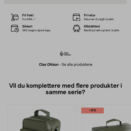
Fri frakt
Fri retur
Fra 599,–*
Returner til valgfri butikk
Sikkert
Klikk&Hent
365 dagers åpent kjøp
Bestill på nett og hent i butikk
Clas Ohlson
-
Se alle produktene
Vil du komplettere med flere produkter i
samme serie?
-13%