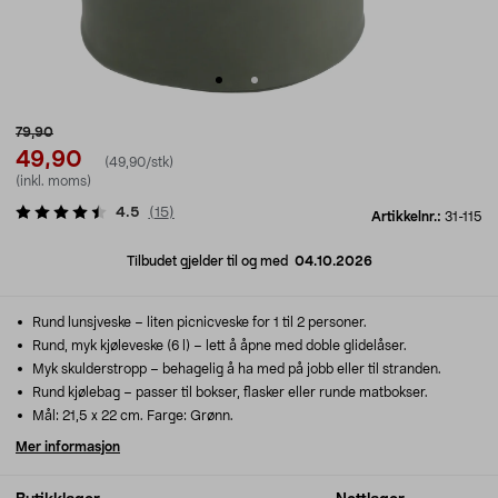
79,90
49,90
(49,90/stk)
(inkl. moms)
4.5
(
15
)
Artikkelnr.:
31-115
Tilbudet gjelder til og med
04.10.2026
Rund lunsjveske – liten picnicveske for 1 til 2 personer.
Rund, myk kjøleveske (6 l) – lett å åpne med doble glidelåser.
Myk skulderstropp – behagelig å ha med på jobb eller til stranden.
Rund kjølebag – passer til bokser, flasker eller runde matbokser.
Mål: 21,5 x 22 cm. Farge: Grønn.
Mer informasjon