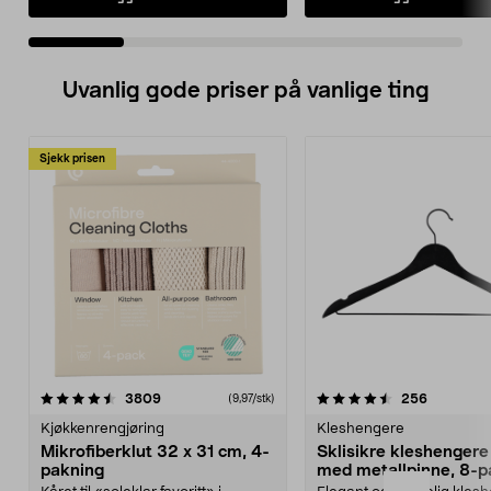
Uvanlig gode priser på vanlige ting
Sjekk prisen
4.5av 5 stjerner
anmeldelser
4.5av 5 stjerner
anmeldels
3809
256
(9,97/stk)
Kjøkkenrengjøring
Kleshengere
Mikrofiberklut 32 x 31 cm, 4-
Sklisikre kleshengere 
pakning
med metallpinne, 8-p