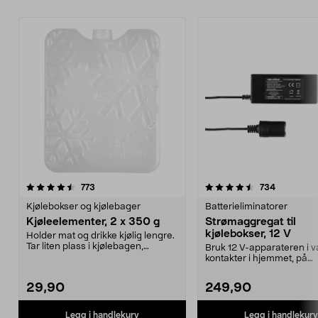
4.5 av 5 stjerner
anmeldelser
4.5 av 5 stjerner
anmeldels
773
734
Kjølebokser og kjølebager
Batterieliminatorer
Kjøleelementer, 2 x 350 g
Strømaggregat til
kjølebokser, 12 V
Holder mat og drikke kjølig lengre.
Tar liten plass i kjølebagen,
Bruk 12 V-apparateren i v
kjøleboksen el...
kontakter i hjemmet, på
campingplassen eller på ..
29,90
249,90
Legg i handlekurv
Legg i handlekurv