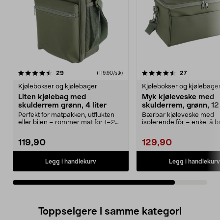
4.5av 5 stjerner
anmeldelser
anmeldelse
29
27
(119,90/stk)
Kjølebokser og kjølebager
Kjølebokser og kjølebage
Liten kjølebag med
Myk kjøleveske med
skulderrem grønn, 4 liter
skulderrem, grønn, 12 
Perfekt for matpakken, utflukten
Bærbar kjøleveske med
eller bilen – rommer mat for 1–2
isolerende fôr – enkel å
personer. Lite...
skulderrem. Myk kjøleves.
119,90
129,90
Legg i handlekurv
Legg i handlekurv
Toppselgere i samme kategori