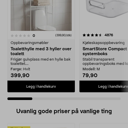
4.5 av 5 stjerner
5.0 av 5 stjerner
anmeldel
4876
anmeldelser
0
(399,90/stk)
Oppbevaringsmøbler
Kjøleskapsoppbevaring
Toaletthylle med 3 hyller over
SmartStore Compact 
toalett
systemboks
Frigjør gulvplass med en hylle bak
Stabil transparent
toalettet....
oppbevaringsboks med lok
Farge:
Hvit
Modell:
M
399,90
79,90
Legg i handlekurv
Legg i handlekurv
Uvanlig gode priser på vanlige ting