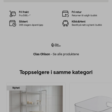
Fri frakt
Fri retur
Fra 599,–*
Returner til valgfri butikk
Sikkert
Klikk&Hent
365 dagers åpent kjøp
Bestill på nett og hent i butikk
Clas Ohlson
-
Se alle produktene
Toppselgere i samme kategori
Nyhet