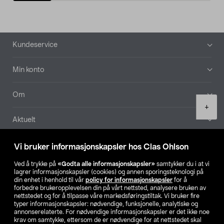
Bunntekst
Kundeservice
Min konto
Om
Product
+
quantity
Aktuelt
Våre selskaper
Vi bruker informasjonskapsler hos Clas Ohlson
Ved å trykke på
«Godta alle informasjonskapsler»
samtykker du i at vi
Finn din butikk
lagrer informasjonskapsler (cookies) og annen sporingsteknologi på
din enhet i henhold til vår
policy for informasjonskapsler
for å
forbedre brukeropplevelsen din på vårt nettsted, analysere bruken av
SE
NO
FI
nettstedet og for å tilpasse våre markedsføringstiltak. Vi bruker fire
typer informasjonskapsler: nødvendige, funksjonelle, analytiske og
annonserelaterte. For nødvendige informasjonskapsler er det ikke noe
krav om samtykke, ettersom de er nødvendige for at nettstedet skal