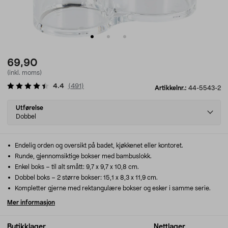
69,90
(inkl. moms)
4.4
(
491
)
Artikkelnr.:
44-5543-2
Select
Utførelse
variant
Dobbel
Endelig orden og oversikt på badet, kjøkkenet eller kontoret.
Runde, gjennomsiktige bokser med bambuslokk.
Enkel boks – til alt smått: 9,7 x 9,7 x 10,8 cm.
Dobbel boks – 2 større bokser: 15,1 x 8,3 x 11,9 cm.
Kompletter gjerne med rektangulære bokser og esker i samme serie.
Mer informasjon
Butikklager
Nettlager