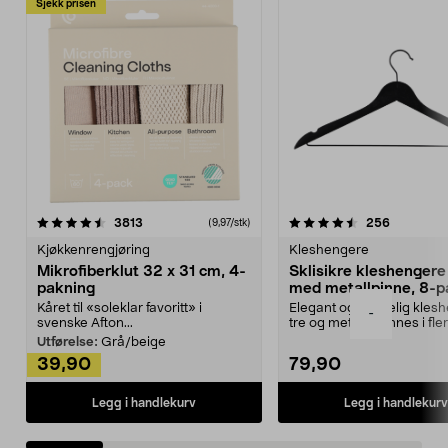
Sjekk prisen
4.5av 5 stjerner
anmeldelser
4.5av 5 stjerner
anmeldels
3813
256
(9,97/stk)
Kjøkkenrengjøring
Kleshengere
Mikrofiberklut 32 x 31 cm, 4-
Sklisikre kleshengere 
pakning
med metallpinne, 8-p
Kåret til «soleklar favoritt» i
Elegant og skikkelig kles
-
svenske Afton...
tre og metall – finnes i fle
Kleshe...
Utførelse:
Grå/beige
39,90
79,90
Legg i handlekurv
Legg i handlekurv