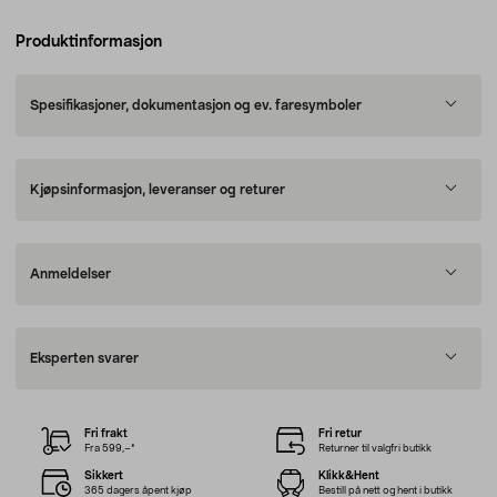
Produktinformasjon
Spesifikasjoner, dokumentasjon og ev. faresymboler
Kjøpsinformasjon, leveranser og returer
Anmeldelser
Eksperten svarer
Fri frakt
Fri retur
Fra 599,–*
Returner til valgfri butikk
Sikkert
Klikk&Hent
365 dagers åpent kjøp
Bestill på nett og hent i butikk