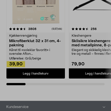
4.5av 5 stjerner
anmeldelser
4.5av 5 stjerner
anmeldels
3808
256
(9,97/stk)
Kjøkkenrengjøring
Kleshengere
Mikrofiberklut 32 x 31 cm, 4-
Sklisikre kleshengere 
pakning
med metallpinne, 8-p
Kåret til «soleklar favoritt» i
Elegant og skikkelig kles
svenske Afton...
tre og metall – finnes i fle
Kleshe...
Utførelse:
Grå/beige
39,90
79,90
Legg i handlekurv
Legg i handlekurv
Bunntekst
Kundeservice