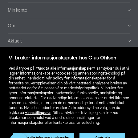
Min konto
Om
Aktuelt
Våre selskaper
Vi bruker informasjonskapsler hos Clas Ohlson
Ved å trykke på
«Godta alle informasjonskapsler»
samtykker du i at vi
Finn din butikk
lagrer informasjonskapsler (cookies) og annen sporingsteknologi på
din enhet i henhold til vår
policy for informasjonskapsler
for å
forbedre brukeropplevelsen din på vårt nettsted, analysere bruken av
SE
NO
FI
nettstedet og for å tilpasse våre markedsføringstiltak. Vi bruker fire
typer informasjonskapsler: nødvendige, funksjonelle, analytiske og
annonserelaterte. For nødvendige informasjonskapsler er det ikke noe
krav om samtykke, ettersom de er nødvendige for at nettstedet skal
fungere. Hvis du istedenfor ønsker å skreddersy dine valg, kan du
trykke på
«Innstillinger»
. Ditt samtykke er frivillig og kan trekkes
tilbake når som helst ved å endre dine innstillinger for
informasjonskapsler eller kontakte oss for veiledning.
Privacy statement
Medlemsvilkår
Kjøpsvilkår
For bedrifter
Endre til priser ekskl. moms
Produktet har utgått
Godta alle informasjonskapsler
Avvis alle