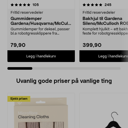
5.0 av 5 stjerner
anmeldelser
4.5 av 5 stjerner
anmeldels
105
245
Fritid reservedeler
Fritid reservedeler
Gummidemper
Bakhjul til Gardena
Gardena/Husqvarna/McCullo
Sileno/McCulloch RO
ch/Flymo
Easilife
Gummidemper for deksel, passer
Komplett hjulkit – ett bak
bl.a robotgressklippere fra
feste for robotgressklippe
Gardena, Flymo og McC...
Bakhjul – reserv...
79,90
399,90
Legg i handlekurv
Legg i handlekurv
Uvanlig gode priser på vanlige ting
Sjekk prisen