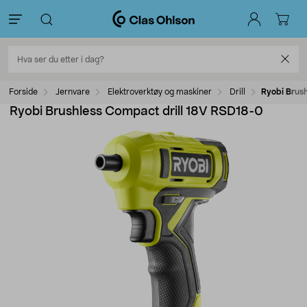
Forside
Jernvare
Elektroverktøy og maskiner
Drill
Ryobi Brus
Ryobi Brushless Compact drill 18V RSD18-0