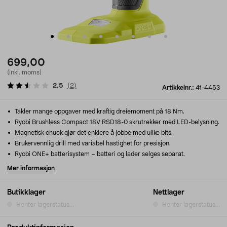
699,00
(inkl. moms)
2.5
(
2
)
Artikkelnr.:
41-4453
Takler mange oppgaver med kraftig dreiemoment på 18 Nm.
Ryobi Brushless Compact 18V RSD18-0 skrutrekker med LED-belysning.
Magnetisk chuck gjør det enklere å jobbe med ulike bits.
Brukervennlig drill med variabel hastighet for presisjon.
Ryobi ONE+ batterisystem – batteri og lader selges separat.
Mer informasjon
Butikklager
Nettlager
Henter lagerstatus...
Henter lagerstatus...