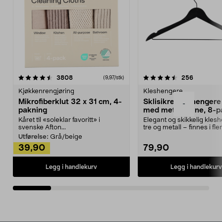
4.5av 5 stjerner
anmeldelser
4.5av 5 stjerner
anmeldels
3808
256
(9,97/stk)
Kjøkkenrengjøring
Kleshengere
Mikrofiberklut 32 x 31 cm, 4-
Sklisikre kleshengere 
-
pakning
med metallpinne, 8-p
Kåret til «soleklar favoritt» i
Elegant og skikkelig kles
svenske Afton...
tre og metall – finnes i fle
Kleshe...
Utførelse:
Grå/beige
39,90
79,90
Legg i handlekurv
Legg i handlekurv