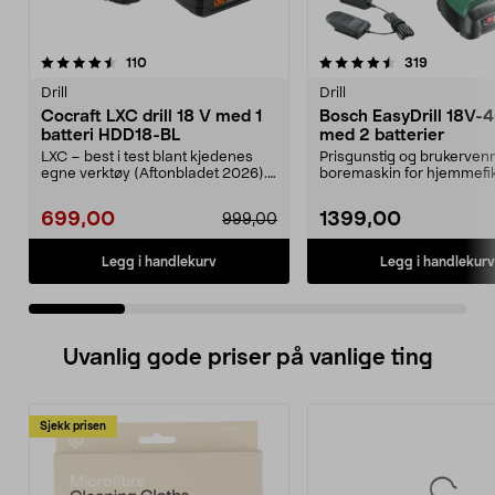
4.5 av 5 stjerner
anmeldelser
4.5 av 5 stjerner
anmeldels
110
319
Drill
Drill
Cocraft LXC drill 18 V med 1
Bosch EasyDrill 18V-40
batteri HDD18-BL
med 2 batterier
LXC – best i test blant kjedenes
Prisgunstig og brukervenn
egne verktøy (Aftonbladet 2026).
boremaskin for hjemmefi
Rimelig sett m...
Bosch EasyDrill 18V-...
699,00
1399,00
999,00
Legg i handlekurv
Legg i handlekurv
Uvanlig gode priser på vanlige ting
Sjekk prisen