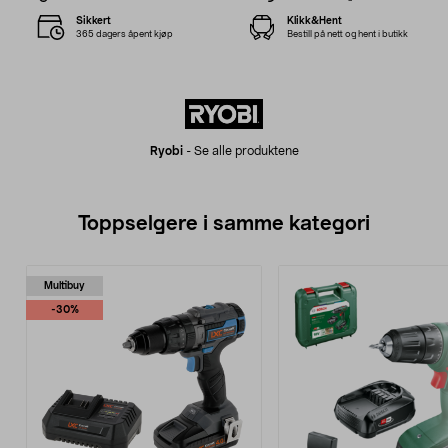
Sikkert
Klikk&Hent
365 dagers åpent kjøp
Bestill på nett og hent i butikk
Ryobi
-
Se alle produktene
Toppselgere i samme kategori
Multibuy
-30%