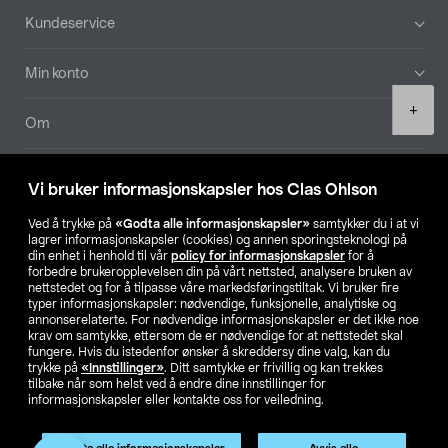
Bunntekst
Kundeservice
Min konto
Product
+
quantity
Om
Aktuelt
Vi bruker informasjonskapsler hos Clas Ohlson
Våre selskaper
Ved å trykke på
«Godta alle informasjonskapsler»
samtykker du i at vi
lagrer informasjonskapsler (cookies) og annen sporingsteknologi på
din enhet i henhold til vår
policy for informasjonskapsler
for å
Finn din butikk
forbedre brukeropplevelsen din på vårt nettsted, analysere bruken av
nettstedet og for å tilpasse våre markedsføringstiltak. Vi bruker fire
typer informasjonskapsler: nødvendige, funksjonelle, analytiske og
annonserelaterte. For nødvendige informasjonskapsler er det ikke noe
SE
NO
FI
krav om samtykke, ettersom de er nødvendige for at nettstedet skal
fungere. Hvis du istedenfor ønsker å skreddersy dine valg, kan du
trykke på
«Innstillinger»
. Ditt samtykke er frivillig og kan trekkes
tilbake når som helst ved å endre dine innstillinger for
informasjonskapsler eller kontakte oss for veiledning.