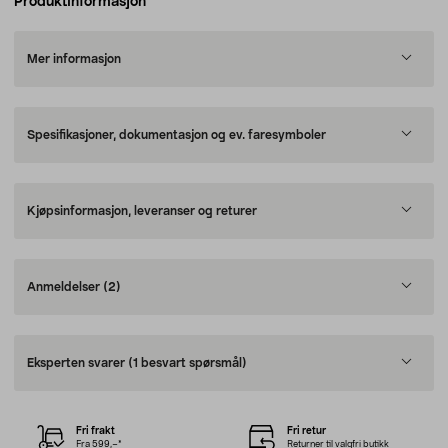
Produktinformasjon
Mer informasjon
Spesifikasjoner, dokumentasjon og ev. faresymboler
Kjøpsinformasjon, leveranser og returer
Anmeldelser
(2)
Eksperten svarer
(1 besvart spørsmål)
Fri frakt
Fri retur
Fra 599,–*
Returner til valgfri butikk