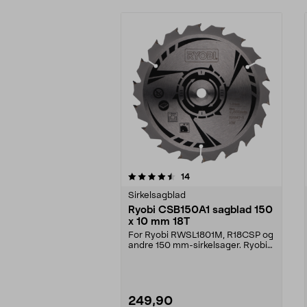
5av 5 stjerner
anmeldelser
14
0.0 av 5 stjerner
Sirkelsagblad
Ryobi CSB150A1 sagblad 150
x 10 mm 18T
For Ryobi RWSL1801M, R18CSP og
andre 150 mm-sirkelsager. Ryobi
CSB150A1 – sager ...
249,90