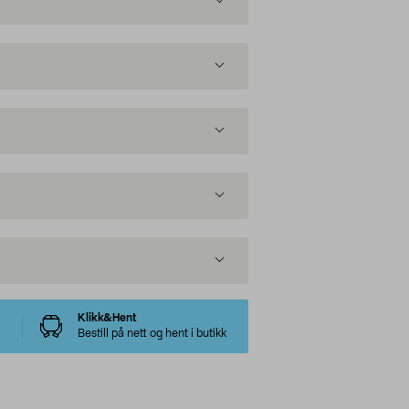
Klikk&Hent
Bestill på nett og hent i butikk