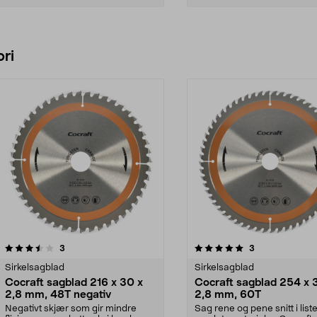
Legg i handlekurv
Legg i handlekurv
ri
5.0 av 5 stjerner
anmeldelser
4.5 av 5 stjerner
anmeldelser
3
3
Sirkelsagblad
Sirkelsagblad
Cocraft sagblad 216 x 30 x
Cocraft sagblad 254 x 
2,8 mm, 48T negativ
2,8 mm, 60T
Negativt skjær som gir mindre
Sag rene og pene snitt i liste