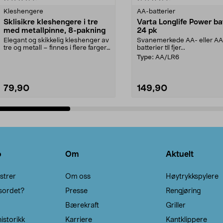
Kleshengere
AA-batterier
Sklisikre kleshengere i tre
Varta Longlife Power ba
med metallpinne, 8-pakning
24 pk
Elegant og skikkelig kleshenger av
Svanemerkede AA- eller A
tre og metall – finnes i flere farger.
batterier til fjer...
Kleshe...
Type:
AA/LR6
79,90
149,90
Legg i handlekurv
Legg i handlekurv
o
Om
Aktuelt
strer
Om oss
Høytrykkspylere
sordet?
Presse
Rengjøring
Bærekraft
Griller
istorikk
Karriere
Kantklippere