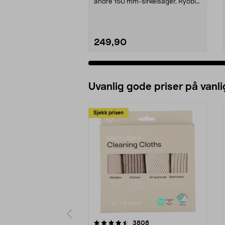
andre 150 mm-sirkelsager. Ryobi
CSB150A1 – sager ...
249,90
Uvanlig gode priser på vanli
Sjekk prisen
5av 5 stjerner
4.5av 5 stjerner
anmeldelser
3808