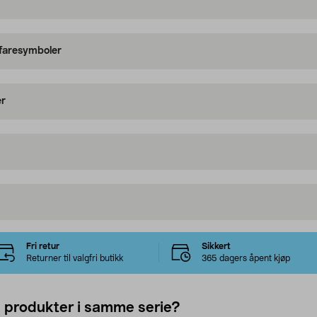
 faresymboler
er
Fri retur
Sikkert
Returner til valgfri butikk
365 dagers åpent kjøp
e produkter i samme serie?