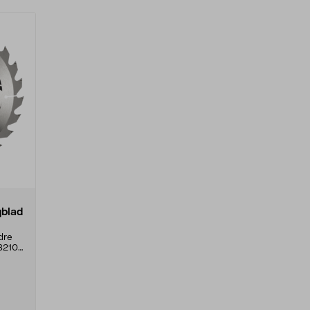
gblad
dre
B210