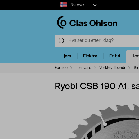
Select
Norway
market
Hjem
Elektro
Fritid
Je
Forside
Jernvare
Verktøytilbehør
Si
Ryobi CSB 190 A1, s