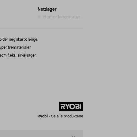
Nettlager
Henter lagerstatus...
lder seg skarpt lenge.
yper trematerialer.
om f.eks. sirkelsager.
Ryobi
-
Se alle produktene