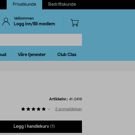
Privatkunde
Bedriftskunde
Velkommen
Logg inn/Bli medlem
bud
Våre tjenester
Club Clas
Artikkelnr.:
41-2416
2
anmeldelser
Legg i handlekurv
(1)