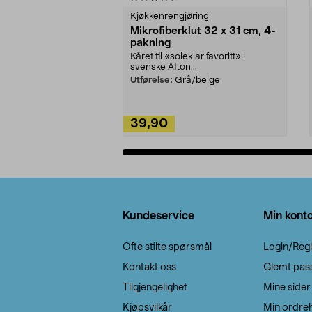
Kjøkkenrengjøring
Mikrofiberklut 32 x 31 cm, 4-
pakning
Kåret til «soleklar favoritt» i
svenske Afton...
Utførelse:
Grå/beige
39,90
Legg i handlekurv
Bunntekst
Kundeservice
Min kont
Ofte stilte spørsmål
Login/Regi
Kontakt oss
Glemt pas
Tilgjengelighet
Mine sider
Kjøpsvilkår
Min ordreh