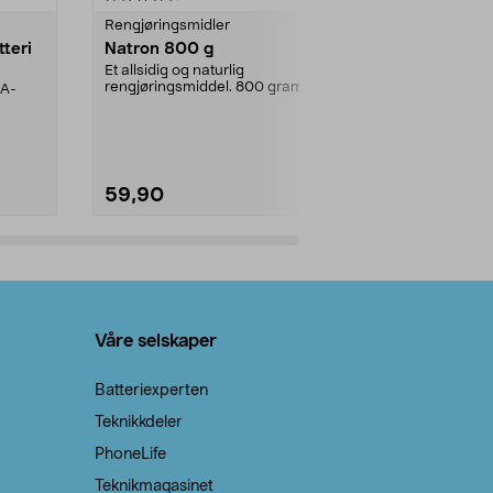
Rengjøringsmidler
Levende lys
tteri
Natron 800 g
Telys steari
prosent ste
Et allsidig og naturlig
rengjøringsmiddel. 800 gram
AA-
100 % stearin
natron – til rengjøring både...
råvarer. Produ
brenner med e
59,90
69,90
Legg i handlekurv
Legg 
Våre selskaper
Batteriexperten
Teknikkdeler
PhoneLife
Teknikmagasinet