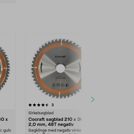
4.5 av 5 stjerner
anmeldelser
4.5
3
7
Sirkelsagblad
Sirkelsagblad
30 x
Cocraft sagblad 210 x 30 x
Bosch Preci
2,0 mm, 48T negativ
x 16 18T
r, gulv
Sagklinge med negativ vinkel – gir
Kvalitetsblad 