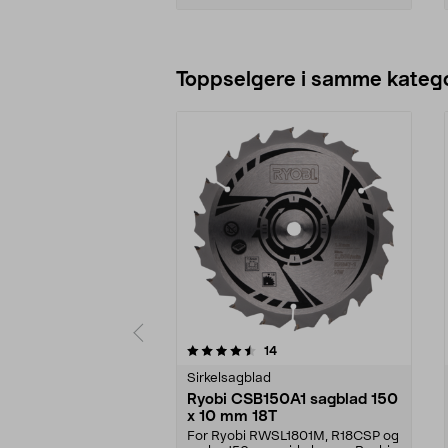
Legg i handlekurv
Toppselgere i samme katego
5 av 5 stjerner
3.5 av 5 stjerner
anmeldelser
14
Sirkelsagblad
Ryobi CSB150A1 sagblad 150
x 10 mm 18T
For Ryobi RWSL1801M, R18CSP og