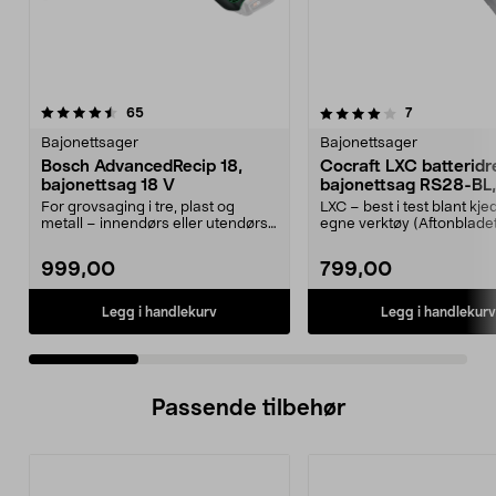
4.0 av 5 stjerner
anmeldelser
4.5 av 5 stjerner
anmeldelser
65
7
Bajonettsager
Bajonettsager
Bosch AdvancedRecip 18,
Cocraft LXC batteridr
bajonettsag 18 V
bajonettsag RS28-BL,
For grovsaging i tre, plast og
LXC – best i test blant kj
metall – innendørs eller utendørs.
egne verktøy (Aftonblade
Bosch Advanced...
Sager opptil 2...
999,00
799,00
Legg i handlekurv
Legg i handlekurv
Passende tilbehør