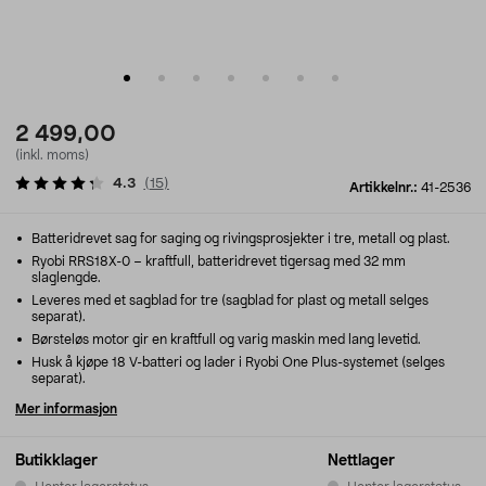
2 499,00
(inkl. moms)
4.3
(
15
)
Artikkelnr.:
41-2536
Batteridrevet sag for saging og rivingsprosjekter i tre, metall og plast.
Ryobi RRS18X-0 – kraftfull, batteridrevet tigersag med 32 mm
slaglengde.
Leveres med et sagblad for tre (sagblad for plast og metall selges
separat).
Børsteløs motor gir en kraftfull og varig maskin med lang levetid.
Husk å kjøpe 18 V-batteri og lader i Ryobi One Plus-systemet (selges
separat).
Mer informasjon
Butikklager
Nettlager