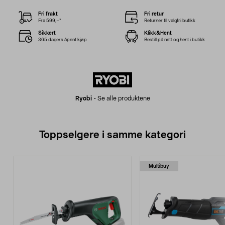
Fri frakt
Fri retur
Fra 599,–*
Returner til valgfri butikk
Sikkert
Klikk&Hent
365 dagers åpent kjøp
Bestill på nett og hent i butikk
Ryobi
-
Se alle produktene
Toppselgere i samme kategori
Multibuy