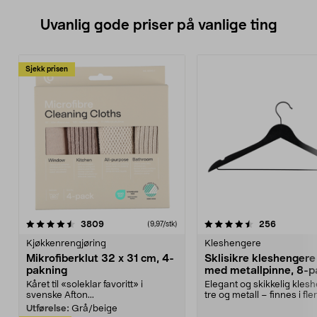
Uvanlig gode priser på vanlige ting
Sjekk prisen
4.5av 5 stjerner
anmeldelser
4.5av 5 stjerner
anmeldels
3809
256
(9,97/stk)
Kjøkkenrengjøring
Kleshengere
Mikrofiberklut 32 x 31 cm, 4-
Sklisikre kleshengere 
pakning
med metallpinne, 8-p
Kåret til «soleklar favoritt» i
Elegant og skikkelig kles
svenske Afton...
tre og metall – finnes i fle
Kleshe...
Utførelse:
Grå/beige