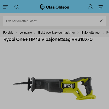
Forside
Jernvare
Elektroverktøy og maskiner
Bajonettsager
R
Ryobi One+ HP 18 V bajonettsag RRS18X-0