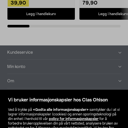
39,90
79,90
Legg i handlekurv
Legg i handlekurv
Bunntekst
Kundeservice
Min konto
Om
Aktuelt
Vi bruker informasjonskapsler hos Clas Ohlson
Våre selskaper
Ved å trykke på
«Godta alle informasjonskapsler»
samtykker du i at vi
lagrer informasjonskapsler (cookies) og annen sporingsteknologi på
din enhet i henhold til vår
policy for informasjonskapsler
for å
Finn din butikk
forbedre brukeropplevelsen din på vårt nettsted, analysere bruken av