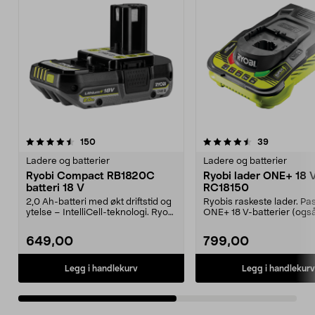
4.5av 5 stjerner
anmeldelser
4.5av 5 stjerner
anmeldelse
150
39
Ladere og batterier
Ladere og batterier
Ryobi Compact RB1820C
Ryobi lader ONE+ 18 
batteri 18 V
RC18150
2,0 Ah-batteri med økt driftstid og
Ryobis raskeste lader. Pas
ytelse – IntelliCell-teknologi. Ryobi
ONE+ 18 V-batterier (også
Compac...
modeller). Ry...
649,00
799,00
Legg i handlekurv
Legg i handlekurv