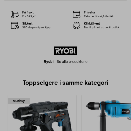
Fri frakt
Fri retur
Fra 599,–*
Returner til valgfri butikk
Sikkert
Klikk&Hent
365 dagers åpent kjøp
Bestill på nett og hent i butikk
Ryobi
-
Se alle produktene
Toppselgere i samme kategori
Multibuy