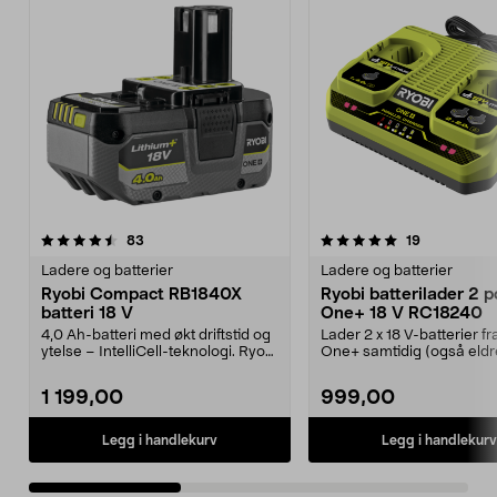
5.0av 5 stjerner
anmeldelser
4.5av 5 stjerner
anmeldelse
83
19
Ladere og batterier
Ladere og batterier
Ryobi Compact RB1840X
Ryobi batterilader 2 p
batteri 18 V
One+ 18 V RC18240
4,0 Ah-batteri med økt driftstid og
Lader 2 x 18 V-batterier fr
ytelse – IntelliCell-teknologi. Ryobi
One+ samtidig (også eldr
Compac...
modeller). Ryobi RC...
1 199,00
999,00
Legg i handlekurv
Legg i handlekurv