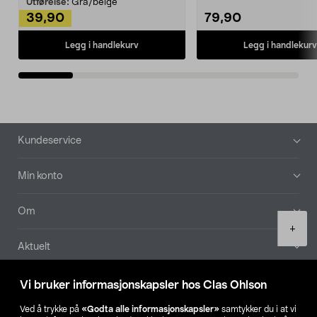
Utførelse:
Grå/beige
39,90
79,90
Legg i handlekurv
Legg i handlekurv
Bunntekst
Kundeservice
Min konto
Om
Product
+
quantity
Aktuelt
Våre selskaper
Vi bruker informasjonskapsler hos Clas Ohlson
Ved å trykke på
«Godta alle informasjonskapsler»
samtykker du i at vi
Finn din butikk