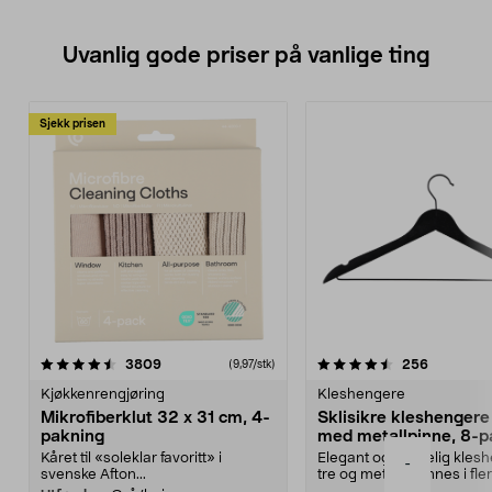
Uvanlig gode priser på vanlige ting
Sjekk prisen
4.5av 5 stjerner
anmeldelser
4.5av 5 stjerner
anmeldels
3809
256
(9,97/stk)
Kjøkkenrengjøring
Kleshengere
Mikrofiberklut 32 x 31 cm, 4-
Sklisikre kleshengere 
pakning
med metallpinne, 8-p
Kåret til «soleklar favoritt» i
Elegant og skikkelig kles
-
svenske Afton...
tre og metall – finnes i fle
Kleshe...