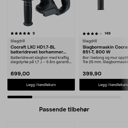
4.0 av 5 stjerner
anmeldelser
4.5 av 5 stjerner
anmeldels
9
149
Slagdrill
Slagdrill
Cocraft LXC HD1.7-BL
Slagbormaskin Cocraf
batteridrevet borhammer
851-T, 800 W
SDS, 18 V
Batteridrevet slagbor med kraftig
Bor i betong og mur oppti
slagstyrke på 1,7 J – 5 års garanti.
Tre 25 mm. Slagbormaski
Cocraft L...
Cocraft HI 851-T – st...
699,00
399,90
Legg i handlekurv
Legg i handlekurv
Passende tilbehør