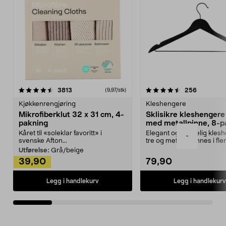
4.5av 5 stjerner
anmeldelser
4.5av 5 stjerner
anmeldels
3813
256
(9,97/stk)
Kjøkkenrengjøring
Kleshengere
Mikrofiberklut 32 x 31 cm, 4-
Sklisikre kleshengere 
pakning
med metallpinne, 8-p
Kåret til «soleklar favoritt» i
Elegant og skikkelig kles
-
svenske Afton...
tre og metall – finnes i fle
Kleshe...
Utførelse:
Grå/beige
39,90
79,90
Legg i handlekurv
Legg i handlekurv