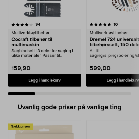
5.0 av 5 stjerner
anmeldelser
4.5 av 5 stjerner
anmeldelse
94
10
Multiverktøytilbehør
Multiverktøytilbehør
Cocraft tilbehør til
Dremel 724 universal
multimaskin
tilbehørssett, 150 del
Sagbladsett i 3 deler for saging i
Alt til
ulike materialer. Passer til
saging/sliping/polering/s
multimaskiner av...
med Dremel multiverktøy
724 – ...
159,90
599,00
Legg i handlekurv
Legg i handlekurv
Uvanlig gode priser på vanlige ting
Sjekk prisen