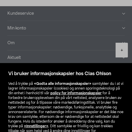
Bunntekst
Kundeservice
Min konto
Om
Product
+
quantity
Aktuelt
Våre selskaper
Vi bruker informasjonskapsler hos Clas Ohlson
Ved å trykke på
«Godta alle informasjonskapsler»
samtykker du i at vi
Finn din butikk
lagrer informasjonskapsler (cookies) og annen sporingsteknologi på
din enhet i henhold til vår
policy for informasjonskapsler
for å
forbedre brukeropplevelsen din på vårt nettsted, analysere bruken av
SE
NO
FI
nettstedet og for å tilpasse våre markedsføringstiltak. Vi bruker fire
typer informasjonskapsler: nødvendige, funksjonelle, analytiske og
annonserelaterte. For nødvendige informasjonskapsler er det ikke noe
krav om samtykke, ettersom de er nødvendige for at nettstedet skal
fungere. Hvis du istedenfor ønsker å skreddersy dine valg, kan du
trykke på
«Innstillinger»
. Ditt samtykke er frivillig og kan trekkes
tilbake når som helst ved å endre dine innstillinger for