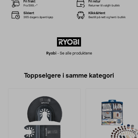
Fri frakt
Fri retur
Fra 599,–*
Returner til valgfri butikk
Sikkert
Klikk&Hent
365 dagers åpent kjøp
Bestill på nett og hent i butikk
Ryobi
-
Se alle produktene
Toppselgere i samme kategori