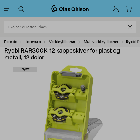
Forside
Jernvare
Verktøytilbehør
Multiverktøytilbehør
Ryobi R
Ryobi RAR300K-12 kappeskiver for plast og
metall, 12 deler
Nyhet