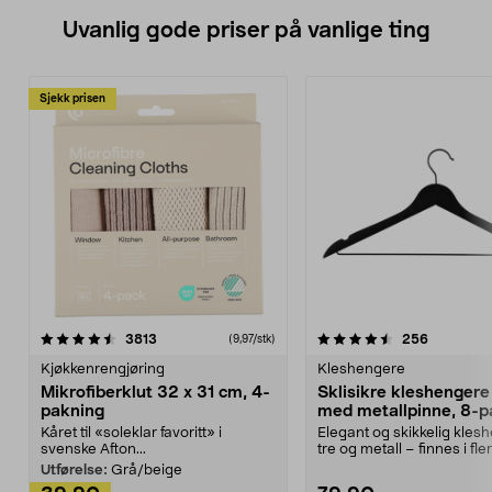
Uvanlig gode priser på vanlige ting
Sjekk prisen
4.5av 5 stjerner
anmeldelser
4.5av 5 stjerner
anmeldels
3813
256
(9,97/stk)
Kjøkkenrengjøring
Kleshengere
Mikrofiberklut 32 x 31 cm, 4-
Sklisikre kleshengere 
pakning
med metallpinne, 8-p
Kåret til «soleklar favoritt» i
Elegant og skikkelig kles
svenske Afton...
tre og metall – finnes i fle
Kleshe...
Utførelse:
Grå/beige