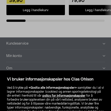
39,90
79,90
Legg i handlekurv
Legg i handlekurv
Bunntekst
Kundeservice
Min konto
Om
Vi bruker informasjonskapsler hos Clas Ohlson
Aktuelt
Ved å trykke på
«Godta alle informasjonskapsler»
samtykker du i at vi
lagrer informasjonskapsler (cookies) og annen sporingsteknologi på
Våre selskaper
din enhet i henhold til vår
policy for informasjonskapsler
for å
forbedre brukeropplevelsen din på vårt nettsted, analysere bruken av
nettstedet og for å tilpasse våre markedsføringstiltak. Vi bruker fire
Finn din butikk
typer informasjonskapsler: nødvendige, funksjonelle, analytiske og