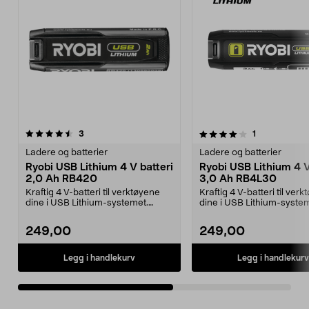
4.0av 5 stjerner
anmeldelser
anmeldelser
3
1
0.0 av 5 stjerner
Ladere og batterier
Ladere og batterier
Ryobi USB Lithium 4 V batteri
Ryobi USB Lithium 4 V
2,0 Ah RB420
3,0 Ah RB4L30
Kraftig 4 V-batteri til verktøyene
Kraftig 4 V-batteri til ver
dine i USB Lithium-systemet.
dine i USB Lithium-system
Ryobi RB420 – ko...
Ryobi RB4L30 – k...
249,00
249,00
Legg i handlekurv
Legg i handlekurv