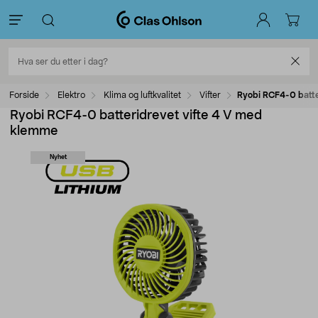
Forside
Elektro
Klima og luftkvalitet
Vifter
Ryobi RCF4-0 batte
Ryobi RCF4-0 batteridrevet vifte 4 V med
klemme
Nyhet