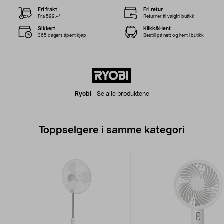
Fri frakt
Fri retur
Fra 599,–*
Returner til valgfri butikk
Sikkert
Klikk&Hent
365 dagers åpent kjøp
Bestill på nett og hent i butikk
Ryobi
-
Se alle produktene
Toppselgere i samme kategori