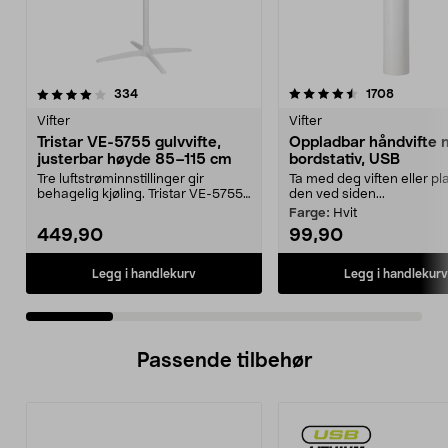
4.5 av 5 stjerner
anmeldelser
4.0 av 5 stjerner
anmeldel
334
1708
Vifter
Vifter
Tristar VE-5755 gulvvifte,
Oppladbar håndvifte
justerbar høyde 85–115 cm
bordstativ, USB
Tre luftstrøminnstillinger gir
Ta med deg viften eller pl
behagelig kjøling. Tristar VE-5755
den ved siden...
gulvvifte – st...
Farge:
Hvit
449,90
99,90
Legg i handlekurv
Legg i handlekurv
Passende tilbehør