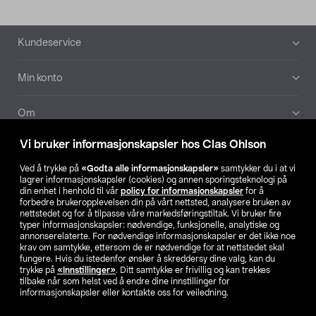
Bunntekst
Kundeservice
Min konto
Om
Vi bruker informasjonskapsler hos Clas Ohlson
Aktuelt
Ved å trykke på
«Godta alle informasjonskapsler»
samtykker du i at vi
lagrer informasjonskapsler (cookies) og annen sporingsteknologi på
Våre selskaper
din enhet i henhold til vår
policy for informasjonskapsler
for å
forbedre brukeropplevelsen din på vårt nettsted, analysere bruken av
nettstedet og for å tilpasse våre markedsføringstiltak. Vi bruker fire
Finn din butikk
typer informasjonskapsler: nødvendige, funksjonelle, analytiske og
annonserelaterte. For nødvendige informasjonskapsler er det ikke noe
krav om samtykke, ettersom de er nødvendige for at nettstedet skal
SE
NO
FI
fungere. Hvis du istedenfor ønsker å skreddersy dine valg, kan du
trykke på
«Innstillinger»
. Ditt samtykke er frivillig og kan trekkes
tilbake når som helst ved å endre dine innstillinger for
informasjonskapsler eller kontakte oss for veiledning.