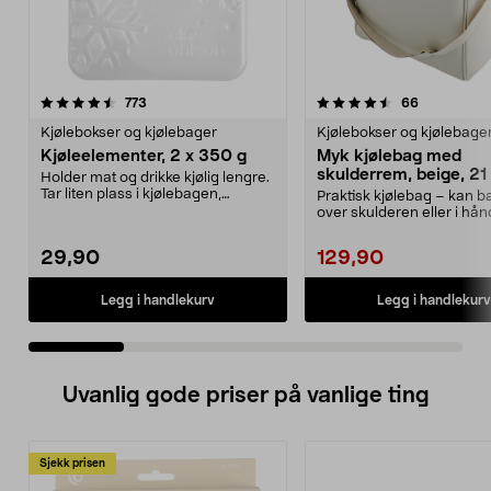
4.5 av 5 stjerner
anmeldelser
4.5 av 5 stjerner
anmeldelse
773
66
Kjølebokser og kjølebager
Kjølebokser og kjølebage
Kjøleelementer, 2 x 350 g
Myk kjølebag med
skulderrem, beige, 21 
Holder mat og drikke kjølig lengre.
Tar liten plass i kjølebagen,
Praktisk kjølebag – kan 
kjøleboksen el...
over skulderen eller i hå
kjølebag med sk...
29,90
129,90
Legg i handlekurv
Legg i handlekurv
Uvanlig gode priser på vanlige ting
Sjekk prisen