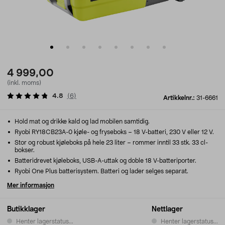
4 999,00
(inkl. moms)
4.8
(
6
)
Artikkelnr.:
31-6661
Hold mat og drikke kald og lad mobilen samtidig.
Ryobi RY18CB23A-0 kjøle- og fryseboks – 18 V-batteri, 230 V eller 12 V.
Stor og robust kjøleboks på hele 23 liter – rommer inntil 33 stk. 33 cl-
bokser.
Batteridrevet kjøleboks, USB-A-uttak og doble 18 V-batteriporter.
Ryobi One Plus batterisystem. Batteri og lader selges separat.
Mer informasjon
Butikklager
Nettlager
Henter lagerstatus...
Henter lagerstatus...