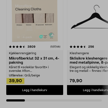
4.5av 5 stjerner
anmeldelser
4.5av 5 stjerner
anmeldels
3809
256
(9,97/stk)
Kjøkkenrengjøring
Kleshengere
Mikrofiberklut 32 x 31 cm, 4-
Sklisikre kleshengere 
pakning
med metallpinne, 8-p
Kåret til «soleklar favoritt» i
Elegant og skikkelig kles
svenske Afton...
tre og metall – finnes i fle
Kleshe...
Utførelse:
Grå/beige
39,90
79,90
Legg i handlekurv
Legg i handlekurv