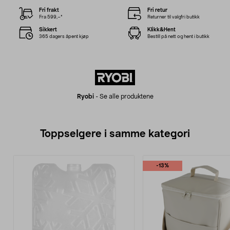
Fri frakt
Fri retur
Fra 599,–*
Returner til valgfri butikk
Sikkert
Klikk&Hent
365 dagers åpent kjøp
Bestill på nett og hent i butikk
Ryobi
-
Se alle produktene
Toppselgere i samme kategori
-13%