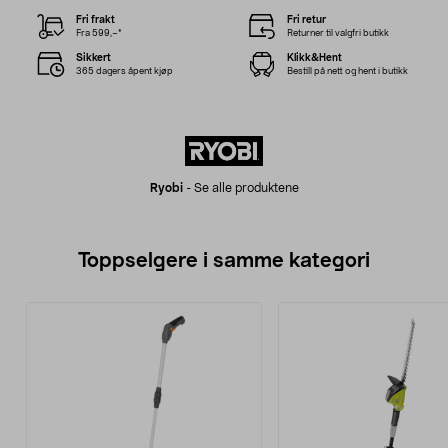
Fri frakt
Fri retur
Fra 599,–*
Returner til valgfri butikk
Sikkert
Klikk&Hent
365 dagers åpent kjøp
Bestill på nett og hent i butikk
Ryobi
-
Se alle produktene
Toppselgere i samme kategori