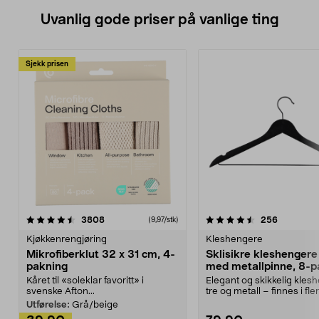
Uvanlig gode priser på vanlige ting
Sjekk prisen
4.5av 5 stjerner
anmeldelser
4.5av 5 stjerner
anmeldels
3808
256
(9,97/stk)
Kjøkkenrengjøring
Kleshengere
Mikrofiberklut 32 x 31 cm, 4-
Sklisikre kleshengere 
pakning
med metallpinne, 8-p
Kåret til «soleklar favoritt» i
Elegant og skikkelig kles
svenske Afton...
tre og metall – finnes i fle
Kleshe...
Utførelse:
Grå/beige