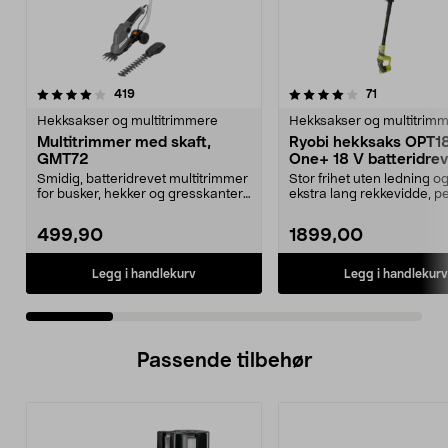
4.0 av 5 stjerner
anmeldelser
4.5 av 5 stjerner
anmeldelser
419
71
Hekksakser og multitrimmere
Hekksakser og multitrim
Multitrimmer med skaft,
Ryobi hekksaks OPT1
GMT72
One+ 18 V batteridrev
Smidig, batteridrevet multitrimmer
Stor frihet uten ledning 
for busker, hekker og gresskanter.
ekstra lang rekkevidde, per
Løstagbart...
høye hekker....
499,90
1899,00
Legg i handlekurv
Legg i handlekurv
Passende tilbehør