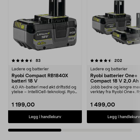
4.5av 5 stjerner
anmeldelser
4.5av 5 stjerner
anmeldel
83
202
Ladere og batterier
Ladere og batterier
Ryobi Compact RB1840X
Ryobi batterier One+
batteri 18 V
Compact 18 V 2,0 Ah 
Ah RB18242X
4,0 Ah-batteri med økt driftstid og
Jobb bedre og lengre me
ytelse – IntelliCell-teknologi. Ryobi
verktøy fra Ryobi One+. R
Compac...
Compact RB18242X – k...
1 199,00
1 499,00
Legg i handlekurv
Legg i handlekurv