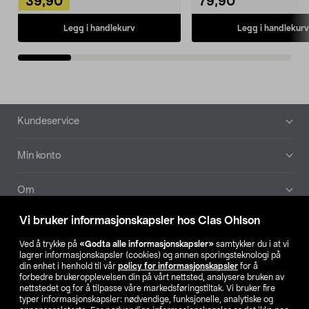
39,90
79,90
Legg i handlekurv
Legg i handlekurv
Bunntekst
Kundeservice
Min konto
Om
Vi bruker informasjonskapsler hos Clas Ohlson
Aktuelt
Ved å trykke på
«Godta alle informasjonskapsler»
samtykker du i at vi
lagrer informasjonskapsler (cookies) og annen sporingsteknologi på
Våre selskaper
din enhet i henhold til vår
policy for informasjonskapsler
for å
forbedre brukeropplevelsen din på vårt nettsted, analysere bruken av
nettstedet og for å tilpasse våre markedsføringstiltak. Vi bruker fire
Finn din butikk
typer informasjonskapsler: nødvendige, funksjonelle, analytiske og