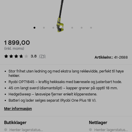
1 899,00
(inkl. moms)
3.8
(
71
)
Artikkelnr.:
41-2688
Stor frihet uten ledning og med ekstra lang rekkevidde, perfekt til høye
hekker.
Ryobi OPT1845 – kraftig hekksaks med bæresele og justerbart hode.
45 cm langt sverd (diamantslipt) – kapper grener på opptil 18 mm.
HedgeSweep – løvsveipe fjerner enkelt klipperestene.
Batteri og lader selges separat (Ryobi One Plus 18 V).
Mer informasjon
Butikklager
Nettlager
Henter lagerstatus...
Henter lagerstatus...