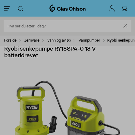
Forside
Jernvare
Vann og avløp
Vannpumper
Ryobi senkepum
Ryobi senkepumpe RY18SPA-0 18 V
batteridrevet