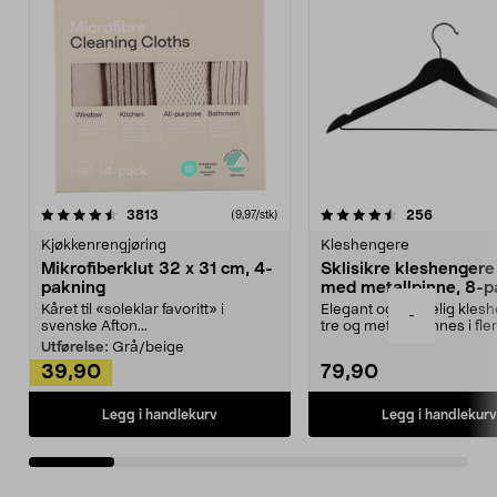
4.5av 5 stjerner
anmeldelser
4.5av 5 stjerner
anmeldels
3813
256
(9,97/stk)
Kjøkkenrengjøring
Kleshengere
Mikrofiberklut 32 x 31 cm, 4-
Sklisikre kleshengere 
pakning
med metallpinne, 8-p
Kåret til «soleklar favoritt» i
Elegant og skikkelig kles
-
svenske Afton...
tre og metall – finnes i fle
Kleshe...
Utførelse:
Grå/beige
39,90
79,90
Legg i handlekurv
Legg i handlekurv