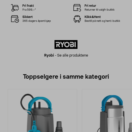
Fri frakt
Fri retur
Fra 599,–*
Returner til valgfri butikk
Sikkert
Klikk&Hent
365 dagers åpent kjøp
Bestill på nett og hent i butikk
Ryobi
-
Se alle produktene
Toppselgere i samme kategori