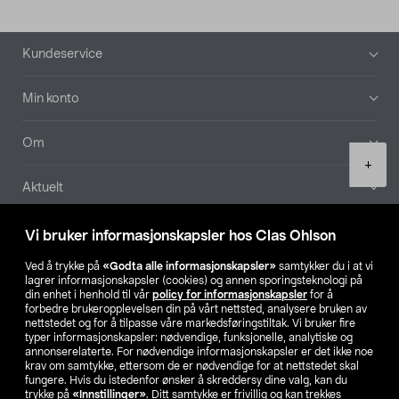
Bunntekst
Kundeservice
Min konto
Om
Product
+
quantity
Aktuelt
Våre selskaper
Vi bruker informasjonskapsler hos Clas Ohlson
Ved å trykke på
«Godta alle informasjonskapsler»
samtykker du i at vi
Finn din butikk
lagrer informasjonskapsler (cookies) og annen sporingsteknologi på
din enhet i henhold til vår
policy for informasjonskapsler
for å
forbedre brukeropplevelsen din på vårt nettsted, analysere bruken av
SE
NO
FI
nettstedet og for å tilpasse våre markedsføringstiltak. Vi bruker fire
typer informasjonskapsler: nødvendige, funksjonelle, analytiske og
annonserelaterte. For nødvendige informasjonskapsler er det ikke noe
krav om samtykke, ettersom de er nødvendige for at nettstedet skal
fungere. Hvis du istedenfor ønsker å skreddersy dine valg, kan du
trykke på
«Innstillinger»
. Ditt samtykke er frivillig og kan trekkes