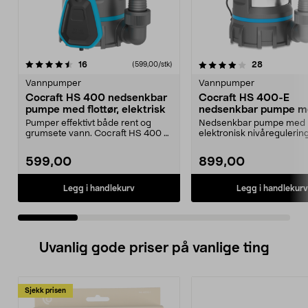
4.0 av 5 stjerner
anmeldelser
4.0 av 5 stjerner
anmeldelse
16
28
(599,00/stk)
Vannpumper
Vannpumper
Cocraft HS 400 nedsenkbar
Cocraft HS 400-E
pumpe med flottør, elektrisk
nedsenkbar pumpe m
elektronisk nivåvakt
Pumper effektivt både rent og
Nedsenkbar pumpe med
grumsete vann. Cocraft HS 400 –
elektronisk nivåregulerin
nedsenkbar pumpe m...
flottør nødvendig. Cocra...
599,00
899,00
Legg i handlekurv
Legg i handlekurv
Uvanlig gode priser på vanlige ting
Sjekk prisen