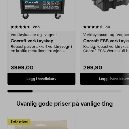
4.5 av 5 stjerner
anmeldelser
3.5 av 5 stjerner
anmeldelse
255
80
Verktøykasser og -vogner
Verktøykasser og -vogne
Cocraft verktøyskap
Cocraft FSS verktøyk
Robust pulverlakkert verktøyvogn i
Kraftig, robust verktøykas
en kraftig metallkonstruksjon.
Cocraft FSS. Øvre skuff h
Kulelagrede ek...
dobbel lås av plast og...
3999,00
299,90
Legg i handlekurv
Legg i handlekurv
Uvanlig gode priser på vanlige ting
Sjekk prisen