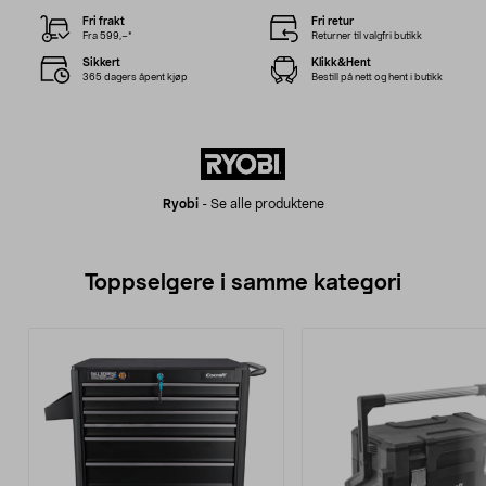
Fri frakt
Fri retur
Fra 599,–*
Returner til valgfri butikk
Sikkert
Klikk&Hent
365 dagers åpent kjøp
Bestill på nett og hent i butikk
Ryobi
-
Se alle produktene
Toppselgere i samme kategori