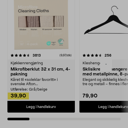
4.5av 5 stjerner
anmeldelser
4.5av 5 stjerner
anmeldels
3813
256
(9,97/stk)
Kjøkkenrengjøring
Kleshengere
-
Mikrofiberklut 32 x 31 cm, 4-
Sklisikre kleshengere 
pakning
med metallpinne, 8-p
Kåret til «soleklar favoritt» i
Elegant og skikkelig kles
svenske Afton...
tre og metall – finnes i fle
Kleshe...
Utførelse:
Grå/beige
39,90
79,90
Legg i handlekurv
Legg i handlekurv