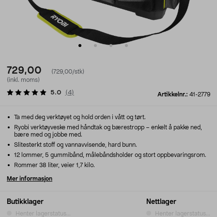
729,00
(729,00/stk)
(inkl. moms)
5.0
(
4
)
Artikkelnr.:
41-2779
Ta med deg verktøyet og hold orden i vått og tørt.
Ryobi verktøyveske med håndtak og bærestropp – enkelt å pakke ned,
bære med og jobbe med.
Slitesterkt stoff og vannavvisende, hard bunn.
12 lommer, 5 gummibånd, målebåndsholder og stort oppbevaringsrom.
Rommer 38 liter, veier 1,7 kilo.
Mer informasjon
Butikklager
Nettlager
Henter lagerstatus...
Henter lagerstatus...