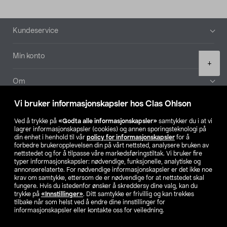
Bunntekst
Kundeservice
Min konto
Product
+
quantity
Om
Vi bruker informasjonskapsler hos Clas Ohlson
Aktuelt
Ved å trykke på
«Godta alle informasjonskapsler»
samtykker du i at vi
lagrer informasjonskapsler (cookies) og annen sporingsteknologi på
Våre selskaper
din enhet i henhold til vår
policy for informasjonskapsler
for å
forbedre brukeropplevelsen din på vårt nettsted, analysere bruken av
nettstedet og for å tilpasse våre markedsføringstiltak. Vi bruker fire
Finn din butikk
typer informasjonskapsler: nødvendige, funksjonelle, analytiske og
annonserelaterte. For nødvendige informasjonskapsler er det ikke noe
krav om samtykke, ettersom de er nødvendige for at nettstedet skal
SE
NO
FI
fungere. Hvis du istedenfor ønsker å skreddersy dine valg, kan du
trykke på
«Innstillinger»
. Ditt samtykke er frivillig og kan trekkes
tilbake når som helst ved å endre dine innstillinger for
informasjonskapsler eller kontakte oss for veiledning.