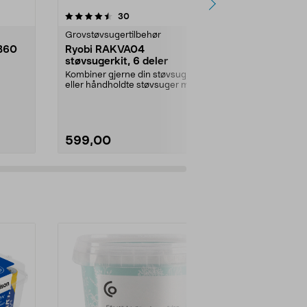
5.0 av 5 stjerner
anmeldelser
4.0
30
3
Grovstøvsugertilbehør
Slipepapir og 
B60
Ryobi RAKVA04
Bosch PEX/O
støvsugerkit, 6 deler
P120 rondel
pakning
Kombiner gjerne din støvsuger
Bosch original
eller håndholdte støvsuger med
eksentersliper 
skaft og munnstykke...
maling og met.
599,00
79,90