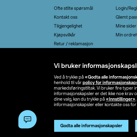
Ofte stilte spørsmål
Login/Regi
Kontakt oss
Glemt pas
Tilgjengelighet
Mine sider
Kjøpsvilkår
Min ordreh
Retur / reklamasjon
EE-avfall
Cookie policy
Vi bruker informasjonskapsl
Leveringsalternativ
Ved å trykke på
«Godta alle informasjons
henhold til vår
policy for informasjonskap
markedsføringstiltak. Vi bruker fire typer
informasjonskapsler er det ikke noe krav 
dine valg, kan du trykke på
«Innstillinger»
informasjonskapsler eller kontakte oss for 
© 2026 Clas Oh
Godta alle informasjonskapsler