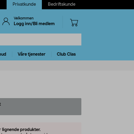
Privatkunde
Bedriftskunde
Velkommen
Logg inn/Bli medlem
bud
Våre tjenester
Club Clas
t
er
lignende produkter.