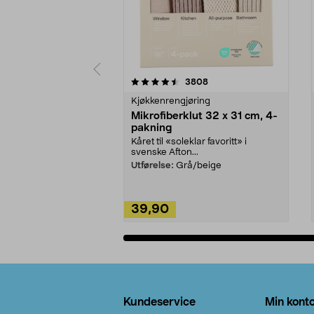
5av 5 stjerner
4.5av 5 stjerner
anmeldelser
3808
Kjøkkenrengjøring
Mikrofiberklut 32 x 31 cm, 4-
pakning
Kåret til «soleklar favoritt» i
svenske Afton...
Utførelse:
Grå/beige
39,90
Legg i handlekurv
Bunntekst
Kundeservice
Min kont