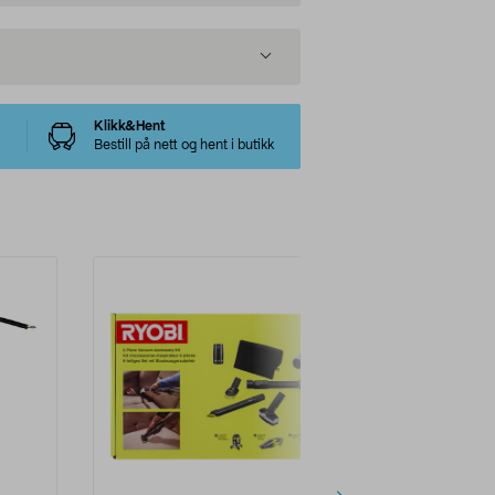
Klikk&Hent
Bestill på nett og hent i butikk