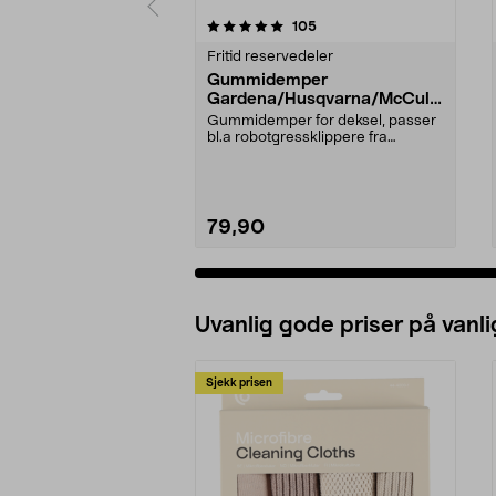
0 av 5 stjerner
5.0 av 5 stjerner
anmeldelser
105
Fritid reservedeler
Gummidemper
Gardena/Husqvarna/McCullo
ch/Flymo
Gummidemper for deksel, passer
bl.a robotgressklippere fra
Gardena, Flymo og McC...
79,90
Uvanlig gode priser på vanli
Sjekk prisen