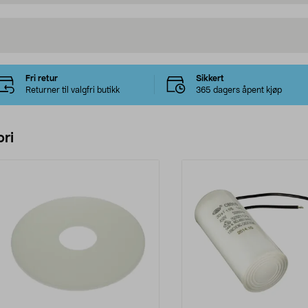
Fri retur
Sikkert
Returner til valgfri butikk
365 dagers åpent kjøp
ri