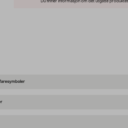
Du finner informasjon om det utgåtte produktet
 faresymboler
er