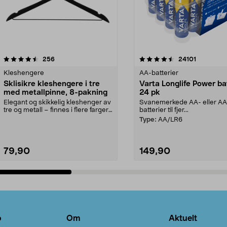
4.5av 5 stjerner
anmeldelser
4.5av 5 stjerner
anmeldels
256
24101
Kleshengere
AA-batterier
Sklisikre kleshengere i tre
Varta Longlife Power ba
med metallpinne, 8-pakning
24 pk
Elegant og skikkelig kleshenger av
Svanemerkede AA- eller A
tre og metall – finnes i flere farger.
batterier til fjer...
Kleshe...
Type:
AA/LR6
79,90
149,90
Legg i handlekurv
Legg i handlekurv
o
Om
Aktuelt