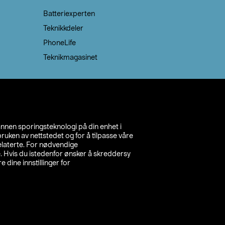
Batteriexperten
Teknikkdeler
PhoneLife
Teknikmagasinet
annen sporingsteknologi på din enhet i
ruken av nettstedet og for å tilpasse våre
relaterte. For nødvendige
. Hvis du istedenfor ønsker å skreddersy
e dine innstillinger for
inn din butikk