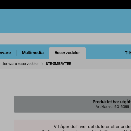
rnvare
Multimedia
Reservedeler
Til
Jernvare reservedeler
STRØMBRYTER
Produktet har utgåt
Artikkelnr.:
50-5369
Vi håper du finner det du leter etter und