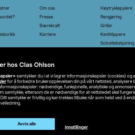
strer
Om oss
Høytrykkspylere
sordet?
Presse
Rengjøring
Bærekraft
Griller
istorikk
Karriere
Kantklippere
Solcellebelysning
er hos Clas Ohlson
kapsler»
samtykker du i at vi lagrer informasjonskapsler (cookies) og 
sler
for å forbedre brukeropplevelsen din på vårt nettsted, analysere b
 informasjonskapsler: nødvendige, funksjonelle, analytiske og annonse
om samtykke, ettersom de er nødvendige for at nettstedet skal fungere
. Ditt samtykke er frivillig og kan trekkes tilbake når som helst ved å endr
veiledning.
lson
Privacy statement
Medlemsvilkår
Kjøpsvilkår
F
Endre til priser ekskl. moms
Avvis alle
Innstillinger