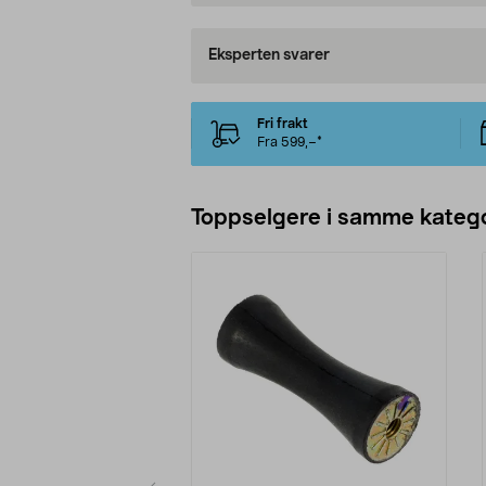
Eksperten svarer
Fri frakt
Fra 599,–*
Toppselgere i samme katego