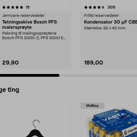
4.5 av 5 stjerner
anmeldelser
4.5 av 5 stjerner
anmeldelser
15
305
Jernvare reservedeler
Fritid reservedeler
Tetningsskive Bosch PFS
Kondensator 30 µF CB
malersprøyte
Størrelse: 92 x 40 mm.
Pakning til malingssprøytene
Bosch PFS 3000-2, PFS 5000 E
og PFS 7000.
29,90
189,00
ge ting
Multibuy