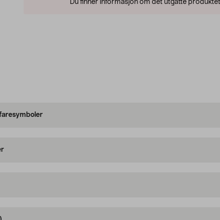
Du finner informasjon om det utgåtte produktet
 faresymboler
er
)