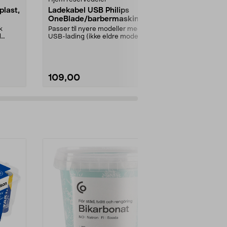
last,
Ladekabel USB Philips
USB-ladeka
OneBlade/barbermaskiner
Philips
OneBlade/b
k
Passer til nyere modeller med
Passer til ny
d
USB-lading (ikke eldre modeller
USB-lading (i
...
med 230 V strømada...
med 230 V st
109,00
149,00