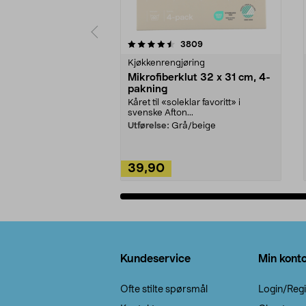
5av 5 stjerner
4.5av 5 stjerner
anmeldelser
3809
Kjøkkenrengjøring
Mikrofiberklut 32 x 31 cm, 4-
pakning
Kåret til «soleklar favoritt» i
svenske Afton...
Utførelse:
Grå/beige
39,90
Legg i handlekurv
Bunntekst
Kundeservice
Min kont
Ofte stilte spørsmål
Login/Regi