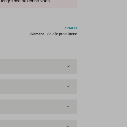
 lengre ned på denne siden.
Siemens
-
Se alle produktene