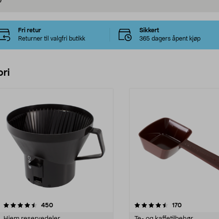
Fri retur
Sikkert
Returner til valgfri butikk
365 dagers åpent kjøp
ri
4.5 av 5 stjerner
anmeldelser
3.5 av 5 stjerner
anmeldelser
450
170
Hjem reservedeler
Te- og kaffetilbehør