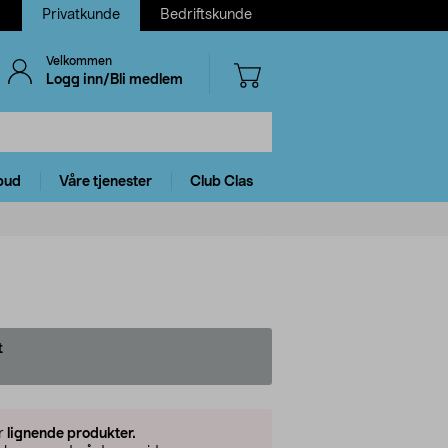
Privatkunde
Bedriftskunde
Velkommen
Logg inn/Bli medlem
bud
Våre tjenester
Club Clas
t
er
lignende produkter.