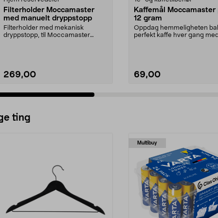
Filterholder Moccamaster
Kaffemål Moccamaster p
med manuelt dryppstopp
12 gram
Filterholder med mekanisk
Oppdag hemmeligheten ba
dryppstopp, til Moccamaster
perfekt kaffe hver gang me
kaffetrakter. Passer model...
denne eksklusive målesskjee
269,00
69,00
ge ting
Multibuy