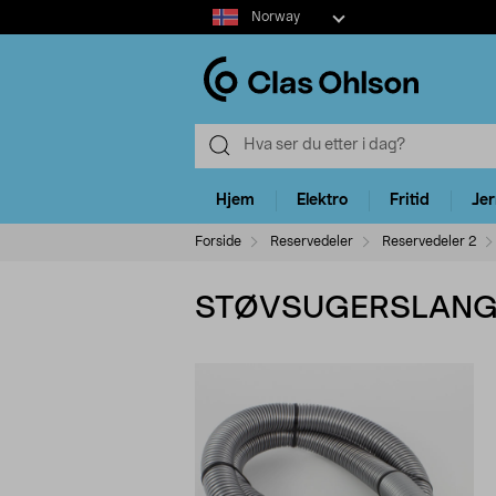
Select
Norway
market
Hjem
Elektro
Fritid
Je
Forside
Reservedeler
Reservedeler 2
STØVSUGERSLANGE