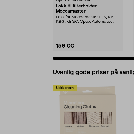
Lokk til filterholder
Moccamaster
Lokk for Moccamaster H, K, KB,
KBG, KBGC, Optio, Automatic,
Automatic S, Manual ...
159,00
Uvanlig gode priser på vanli
Sjekk prisen