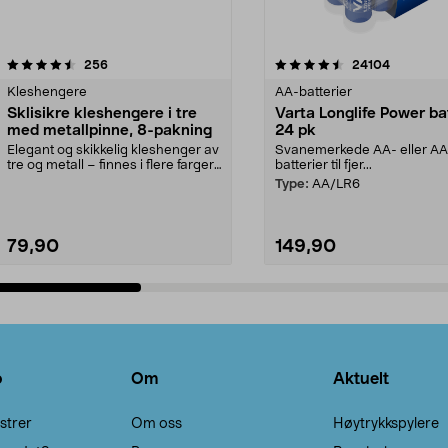
4.5av 5 stjerner
anmeldelser
4.5av 5 stjerner
anmeldels
256
24104
Kleshengere
AA-batterier
Sklisikre kleshengere i tre
Varta Longlife Power ba
med metallpinne, 8-pakning
24 pk
Elegant og skikkelig kleshenger av
Svanemerkede AA- eller A
tre og metall – finnes i flere farger.
batterier til fjer...
Kleshe...
Type:
AA/LR6
79,90
149,90
Legg i handlekurv
Legg i handlekurv
o
Om
Aktuelt
strer
Om oss
Høytrykkspylere