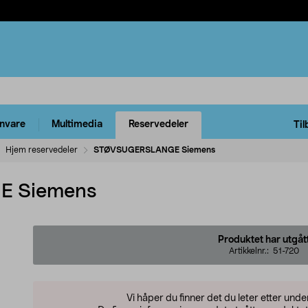
rnvare
Multimedia
Reservedeler
Til
Hjem reservedeler
STØVSUGERSLANGE Siemens
 Siemens
Produktet har utgåt
Artikkelnr.:
51-720
Vi håper du finner det du leter etter und