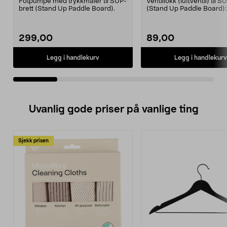
Fotpumpe med trykkmåler til SUP-
Ventillokk (luftventil) til S
brett (Stand Up Paddle Board).
(Stand Up Paddle Board):
974331-2059, E1...
299,00
89,00
Legg i handlekurv
Legg i handlekurv
Uvanlig gode priser på vanlige ting
Sjekk prisen