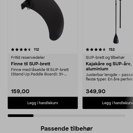
4.5 av 5 stjerner
anmeldelser
4.5 av 5 stjerner
anmeldels
112
152
Fritid reservedeler
SUP-brett og tilbehør
Finne til SUP-brett
Kajakåre og SUP-åre, 
aluminium
Finne med låsekile til SUP-brett
(Stand Up Paddle Board): 31-
Justerbar lengde – passe
974331-2059, E11 Pa...
fleste typer. En åre perfek
og kajakk. Tre...
159,00
349,90
Legg i handlekurv
Legg i handlekurv
Passende tilbehør