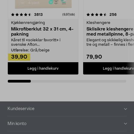
4.5av 5 stjerner
anmeldelser
4.5av 5 stjerner
anmeldels
3813
256
(9,97/stk)
Kjøkkenrengjøring
Kleshengere
Mikrofiberklut 32 x 31 cm, 4-
Sklisikre kleshengere 
pakning
med metallpinne, 8-p
Kåret til «soleklar favoritt» i
Elegant og skikkelig kles
svenske Afton...
tre og metall – finnes i fle
Kleshe...
Utførelse:
Grå/beige
39,90
79,90
Legg i handlekurv
Legg i handlekurv
Bunntekst
Kundeservice
Min konto