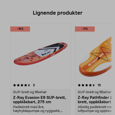
Lignende produkter
-15%
-17%
4.5av 5 stjerner
anmeldelser
anmeldel
3
15
0.0 av 5 stjerner
SUP-brett og tilbehør
SUP-brett og tilbehør
Z-Ray Evasion E9 SUP-brett,
Z-Ray Pathfinder 2
oppblåsbart, 275 cm
brett, oppblåsbart,
Padlebrett med åre,
Allsidig padlebrett med 
høytrykkspumpe og ryggsekk,
luftpumpe og oppbevar
perfekt for nybegynnere. Z-Ray E...
– perfekt for nybegy...