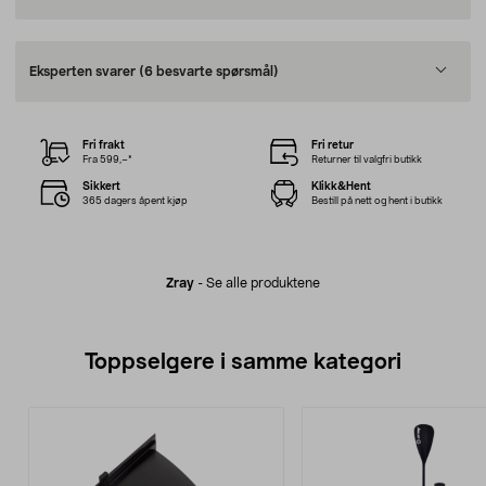
Eksperten svarer
(6 besvarte spørsmål)
Fri frakt
Fri retur
Fra 599,–*
Returner til valgfri butikk
Sikkert
Klikk&Hent
365 dagers åpent kjøp
Bestill på nett og hent i butikk
Zray
-
Se alle produktene
Toppselgere i samme kategori