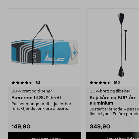
4.5av 5 stjerner
anmeldelser
4.5av 5 stjerner
anmeldels
63
152
SUP-brett og tilbehør
SUP-brett og tilbehør
Bærerem til SUP-brett
Kajakåre og SUP-åre, 
aluminium
Passer mange brett – justerbar
rem. Gjør det enklere å bære
Justerbar lengde – passe
SUP-brettet. Myk sku...
fleste typer. En åre perfek
og kajakk. Tre...
149,90
349,90
Legg i handlekurv
Legg i handlekurv