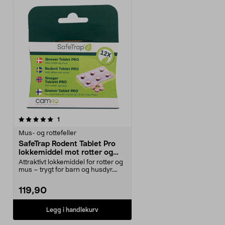
anmeldelser
1
Mus- og rottefeller
SafeTrap Rodent Tablet Pro
lokkemiddel mot rotter og
mus
Attraktivt lokkemiddel for rotter og
mus – trygt for barn og husdyr.
SafeTrap Ro...
119,90
Legg i handlekurv