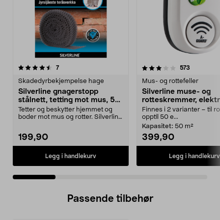
3.5 av 5 stjerner
anmeldelser
3.5 av 5 stjerner
anmeldels
7
573
Skadedyrbekjempelse hage
Mus- og rottefeller
Silverline gnagerstopp
Silverline muse- og
stålnett, tetting mot mus, 5
rotteskremmer, elektr
cm x 10 m
Tetter og beskytter hjemmet og
Finnes i 2 varianter – til 
boder mot mus og rotter. Silverline
opptil 50 e...
gnagerstopp –...
Kapasitet:
50 m²
199,90
399,90
Legg i handlekurv
Legg i handlekurv
Passende tilbehør