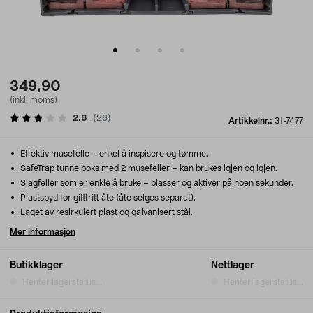
349,90
(inkl. moms)
2.8
(
26
)
Artikkelnr.:
31-7477
Effektiv musefelle – enkel å inspisere og tømme.
SafeTrap tunnelboks med 2 musefeller – kan brukes igjen og igjen.
Slagfeller som er enkle å bruke – plasser og aktiver på noen sekunder.
Plastspyd for giftfritt åte (åte selges separat).
Laget av resirkulert plast og galvanisert stål.
Mer informasjon
Butikklager
Nettlager
Henter lagerstatus...
Henter lagerstatus...