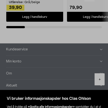
Kleshe...
Utførelse:
Grå/beige
39,90
79,90
Legg i handlekurv
Legg i handlekurv
Bunntekst
Kundeservice
Min konto
Om
Product
+
quantity
Aktuelt
Våre selskaper
Vi bruker informasjonskapsler hos Clas Ohlson
Ved å trykke på
«Godta alle informasjonskapsler»
samtykker du i at vi