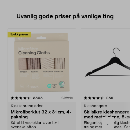
Uvanlig gode priser på vanlige ting
Sjekk prisen
4.5av 5 stjerner
anmeldelser
4.5av 5 stjerner
anmeldels
3808
256
(9,97/stk)
Kjøkkenrengjøring
Kleshengere
Mikrofiberklut 32 x 31 cm, 4-
Sklisikre kleshengere 
pakning
med metallpinne, 8-p
Kåret til «soleklar favoritt» i
Elegant og skikkelig kles
-
svenske Afton...
tre og metall – finnes i fle