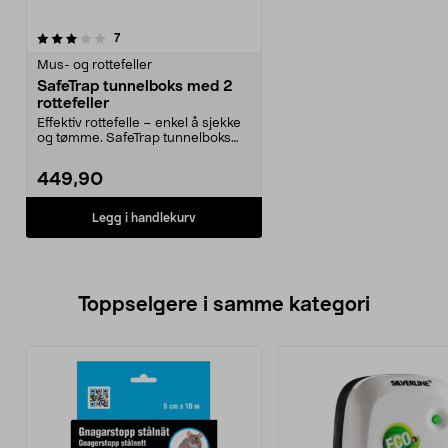
anmeldelser
7
Mus- og rottefeller
SafeTrap tunnelboks med 2
rottefeller
Effektiv rottefelle – enkel å sjekke
og tømme. SafeTrap tunnelboks
med 2 rottefe...
449,90
Legg i handlekurv
Toppselgere i samme kategori