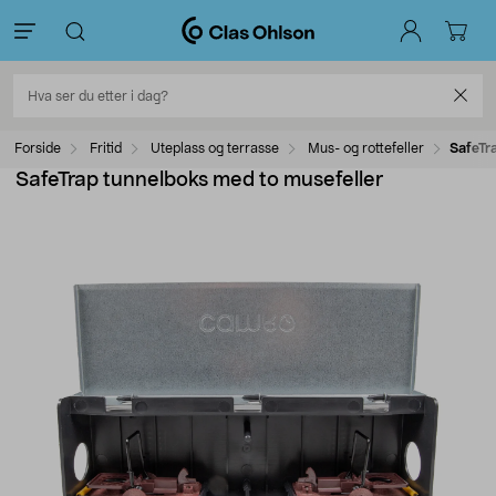
Forside
Fritid
Uteplass og terrasse
Mus- og rottefeller
SafeTr
SafeTrap tunnelboks med to musefeller