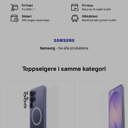
Fri frakt
Fri retur
Fra 599,–*
Returner til valgfri butikk
Sikkert
Klikk&Hent
365 dagers åpent kjøp
Bestill på nett og hent i butikk
Samsung
-
Se alle produktene
Toppselgere i samme kategori