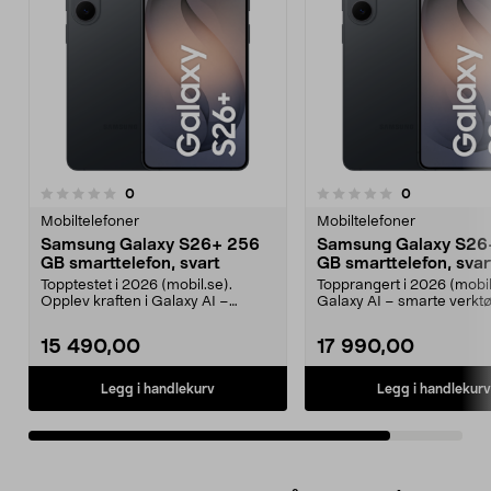
anmeldelser
anmeldelser
0
0
0.0 av 5 stjerner
Mobiltelefoner
Mobiltelefoner
Samsung Galaxy S26+ 256
Samsung Galaxy S26
GB smarttelefon, svart
GB smarttelefon, svar
Topptestet i 2026 (mobil.se).
Topprangert i 2026 (mobil
Opplev kraften i Galaxy AI –
Galaxy AI – smarte verktø
planlegg, skap og job...
planlegging, skriv...
15 490,00
17 990,00
Legg i handlekurv
Legg i handlekurv