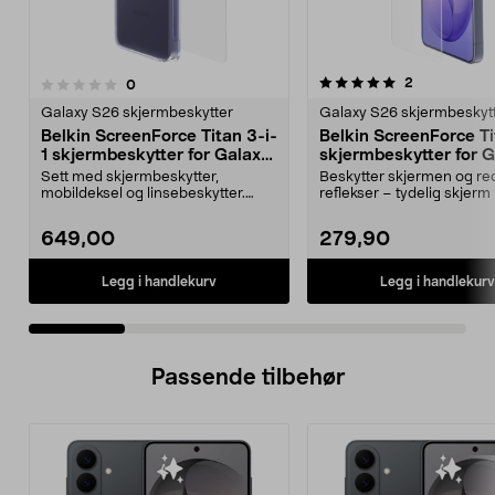
5.0 av 5 stjerner
5.0 av 5 stjerner
anmeldelser
2
anmeldelser
0
Galaxy S26 skjermbeskytter
Galaxy S26 skjermbeskyt
Belkin ScreenForce Titan 3-i-
Belkin ScreenForce T
1 skjermbeskytter for Galaxy
skjermbeskytter for 
S26 Ultra
S26 Ultra
Sett med skjermbeskytter,
Beskytter skjermen og re
mobildeksel og linsebeskytter.
reflekser – tydelig skjerm i
Belkin Titan 3-i-1-besk...
Belkin skje...
649,00
279,90
Legg i handlekurv
Legg i handlekurv
Passende tilbehør