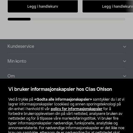
Legg i handlekurv
Legg i handlekurv
Bunntekst
Kundeservice
Min konto
Om
Vi bruker informasjonskapsler hos Clas Ohlson
Aktuelt
Ved å trykke på
«Godta alle informasjonskapsler»
samtykker du i at vi
lagrer informasjonskapsler (cookies) og annen sporingsteknologi på
Våre selskaper
din enhet i henhold til vår
policy for informasjonskapsler
for å
forbedre brukeropplevelsen din på vårt nettsted, analysere bruken av
nettstedet og for å tilpasse våre markedsføringstiltak. Vi bruker fire
Finn din butikk
typer informasjonskapsler: nødvendige, funksjonelle, analytiske og
annonserelaterte. For nødvendige informasjonskapsler er det ikke noe
krav om samtykke, ettersom de er nødvendige for at nettstedet skal