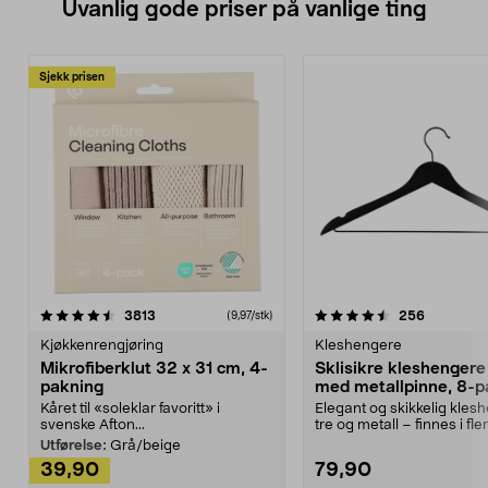
Uvanlig gode priser på vanlige ting
Sjekk prisen
4.5av 5 stjerner
anmeldelser
4.5av 5 stjerner
anmeldels
3813
256
(9,97/stk)
Kjøkkenrengjøring
Kleshengere
Mikrofiberklut 32 x 31 cm, 4-
Sklisikre kleshengere 
pakning
med metallpinne, 8-p
Kåret til «soleklar favoritt» i
Elegant og skikkelig kles
svenske Afton...
tre og metall – finnes i fle
Kleshe...
Utførelse:
Grå/beige
39,90
79,90