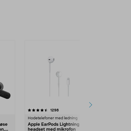
4.0 av 5 stjerner
anmeldelser
4.5
1298
5
Hodetelefoner med ledning
Ørepropper
løse
Apple EarPods Lightning,
Sony WF-C5
on,
headset med mikrofon
ear-ørepro