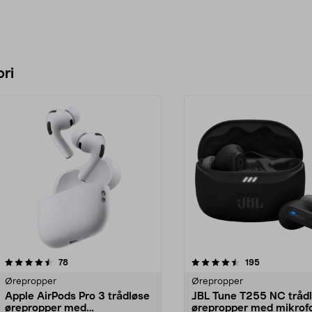
ri
4.5 av 5 stjerner
anmeldelser
4.5 av 5 stjerner
anmeldelser
78
195
Ørepropper
Ørepropper
Apple AirPods Pro 3 trådløse
JBL Tune T255 NC tråd
ørepropper med
ørepropper med mikrof