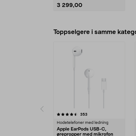
3 299,00
Legg i handlekurv
Toppselgere i samme katego
5 av 5 stjerner
4.5 av 5 stjerner
anmeldelser
353
Hodetelefoner med ledning
Apple EarPods USB-C,
ørepropper med mikrofon