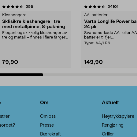
4.5av 5 stjerner
anmeldelser
4.5av 5 stjerner
anmeldels
256
24101
Kleshengere
AA-batterier
Sklisikre kleshengere i tre
Varta Longlife Power ba
med metallpinne, 8-pakning
24 pk
Elegant og skikkelig kleshenger av
Svanemerkede AA- eller A
tre og metall – finnes i flere farger.
batterier til fjer...
Kleshe...
Type:
AA/LR6
79,90
149,90
Legg i handlekurv
Legg i handlekurv
o
Om
Aktuelt
strer
Om oss
Høytrykkspylere
sordet?
Presse
Rengjøring
Bærekraft
Griller