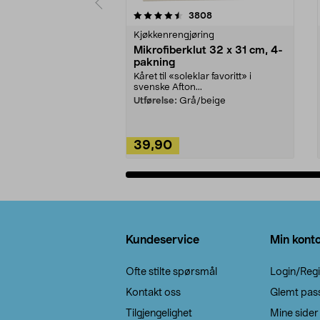
5av 5 stjerner
4.5av 5 stjerner
anmeldelser
3808
Kjøkkenrengjøring
Mikrofiberklut 32 x 31 cm, 4-
pakning
Kåret til «soleklar favoritt» i
svenske Afton...
Utførelse:
Grå/beige
39,90
Legg i handlekurv
Bunntekst
Kundeservice
Min kont
Ofte stilte spørsmål
Login/Regi
Kontakt oss
Glemt pas
Tilgjengelighet
Mine sider