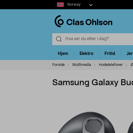
Select
Norway
market
Hjem
Elektro
Fritid
Je
Forside
Multimedia
Hodetelefoner
Ø
Samsung Galaxy Buds