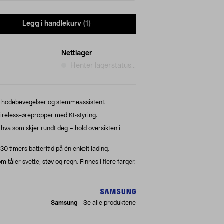
Legg i handlekurv
(1)
Nettlager
Henter lagerstatus...
ia hodebevegelser og stemmeassistent.
reless-ørepropper med KI-styring.
hva som skjer rundt deg – hold oversikten i
0 timers batteritid på én enkelt lading.
 tåler svette, støv og regn. Finnes i flere farger.
Samsung
-
Se alle produktene