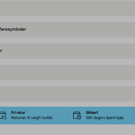
 faresymboler
er
Fri retur
Sikkert
Returner til valgfri butikk
365 dagers åpent kjøp