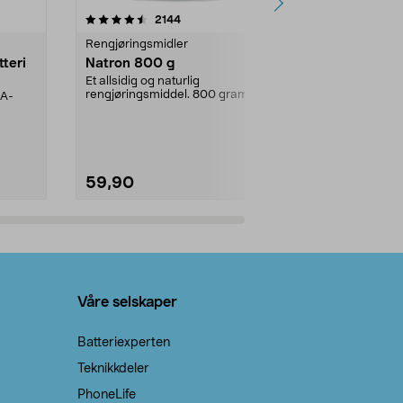
er
4.0av 5 stjerner
anmeldelser
4.5
2144
4
Rengjøringsmidler
Levende lys
tteri
Natron 800 g
Telys steari
prosent ste
Et allsidig og naturlig
rengjøringsmiddel. 800 gram
AA-
100 % stearin
natron – til rengjøring både...
råvarer. Produ
brenner med e
59,90
69,90
Legg i handlekurv
Legg 
Våre selskaper
Batteriexperten
Teknikkdeler
PhoneLife