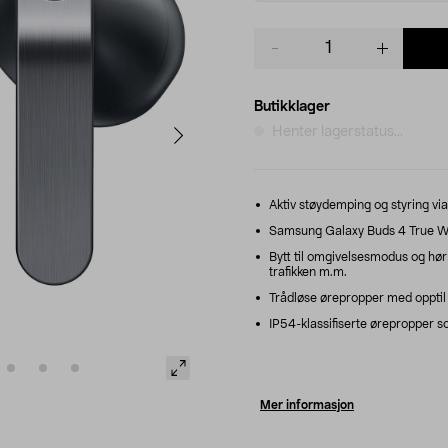
Product
quantity
Butikklager
Henter lagerstatus...
Aktiv støydemping og styring v
Samsung Galaxy Buds 4 True Wi
Bytt til omgivelsesmodus og hør 
trafikken m.m.
Trådløse ørepropper med opptil 3
IP54-klassifiserte ørepropper som
Mer informasjon