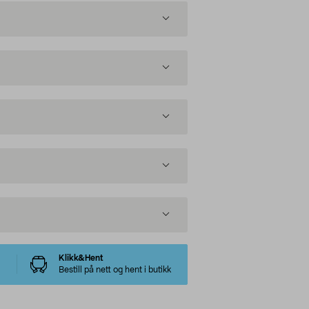
Klikk&Hent
Bestill på nett og hent i butikk