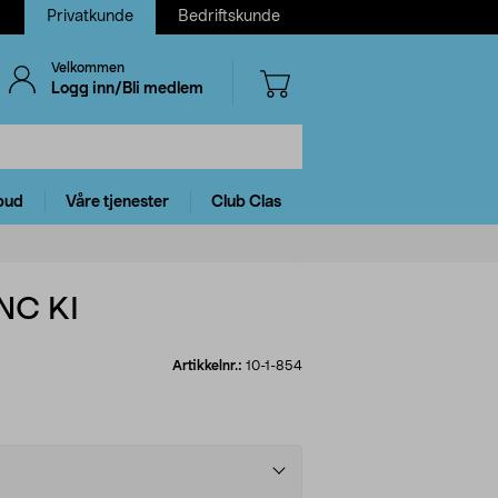
Privatkunde
Bedriftskunde
Velkommen
Logg inn/Bli medlem
bud
Våre tjenester
Club Clas
ANC KI
Artikkelnr.:
10-1-854