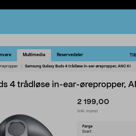
rnvare
Multimedia
Reservedeler
Til
repropper
Samsung Galaxy Buds 4 trådløse in-ear-ørepropper, ANC KI
 4 trådløse in-ear-ørepropper, 
2 199,00
(inkl. moms)
Select
Farge
variant
Svart