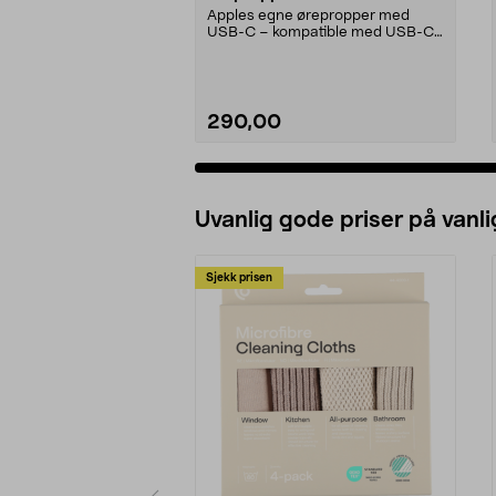
Apples egne ørepropper med
USB-C – kompatible med USB-C-
enheter med iOS 10 eller...
290,00
Uvanlig gode priser på vanli
Sjekk prisen