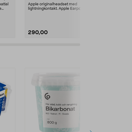
atial
Apple originalheadset med
11 timers batt
e
lightningkontakt. Apple Earpods
11 timer...
Lightning – maksimert ...
Farge:
Svart
290,00
490,00