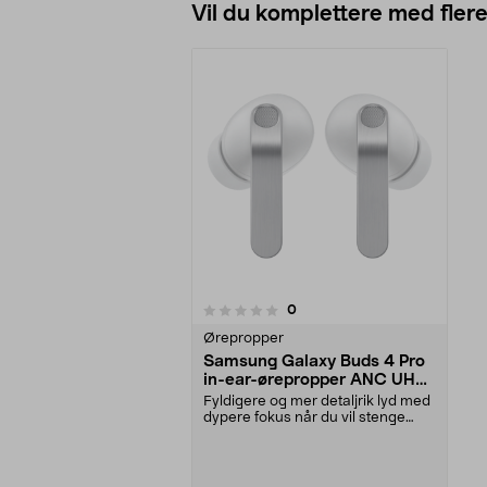
Vil du komplettere med fler
anmeldelser
0
0 av 5 stjerner
Ørepropper
Samsung Galaxy Buds 4 Pro
in-ear-ørepropper ANC UHQ
KI
Fyldigere og mer detaljrik lyd med
dypere fokus når du vil stenge
omverdenen ute...