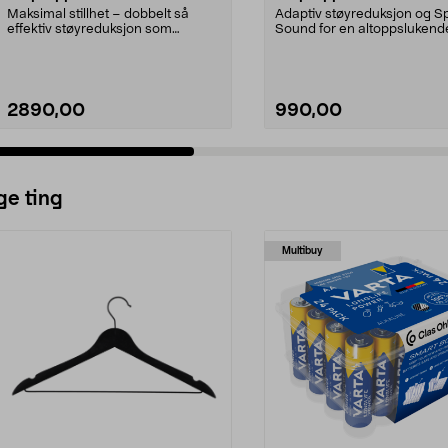
støyreduksjon
svart
Maksimal stillhet – dobbelt så
Adaptiv støyreduksjon og Sp
effektiv støyreduksjon som
Sound for en altoppslukend
forgjengeren. Apple Ai...
lydopplevelse. JBL ...
2890,00
990,00
ge ting
Multibuy