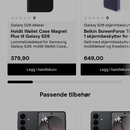
5.0 av 5 stjerner
anmeldelser
anmeldelser
0
0
0.0 av 5 stjerner
Galaxy S26 deksel
Galaxy S26 skjermbeskyt
Holdit Wallet Case Magnet
Belkin ScreenForce Ti
Plus til Galaxy S26
1 skjermbeskytter for
S26 Ultra
Lommebokdeksel for Samsung
Sett med skjermbeskytter
Galaxy S26. Holdit Wallet Case
mobildeksel og linsebesky
Magnet Plus – samle mo...
Belkin Titan 3-i-1-besk...
379,90
649,00
Legg i handlekurv
Legg i handlekurv
Passende tilbehør