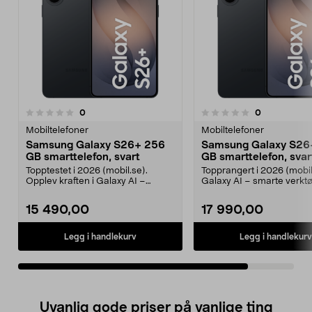
anmeldelser
anmeldelser
0
0
0.0 av 5 stjerner
Mobiltelefoner
Mobiltelefoner
Samsung Galaxy S26+ 256
Samsung Galaxy S26
GB smarttelefon, svart
GB smarttelefon, svar
Topptestet i 2026 (mobil.se).
Topprangert i 2026 (mobil
Opplev kraften i Galaxy AI –
Galaxy AI – smarte verktø
planlegg, skap og job...
planlegging, skriv...
15 490,00
17 990,00
Legg i handlekurv
Legg i handlekurv
Uvanlig gode priser på vanlige ting