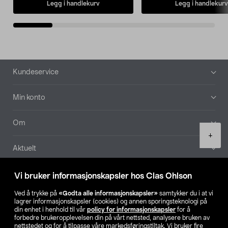
Legg i handlekurv
Legg i handlekurv
Bunntekst
Kundeservice
Min konto
Om
Product
+
quantity
Aktuelt
Våre selskaper
Vi bruker informasjonskapsler hos Clas Ohlson
Ved å trykke på
«Godta alle informasjonskapsler»
samtykker du i at vi
Finn din butikk
lagrer informasjonskapsler (cookies) og annen sporingsteknologi på
din enhet i henhold til vår
policy for informasjonskapsler
for å
forbedre brukeropplevelsen din på vårt nettsted, analysere bruken av
SE
NO
FI
nettstedet og for å tilpasse våre markedsføringstiltak. Vi bruker fire