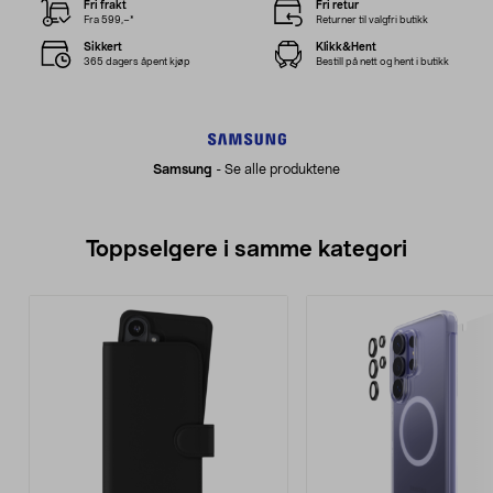
Fri frakt
Fri retur
Fra 599,–*
Returner til valgfri butikk
Sikkert
Klikk&Hent
365 dagers åpent kjøp
Bestill på nett og hent i butikk
Samsung
-
Se alle produktene
Toppselgere i samme kategori