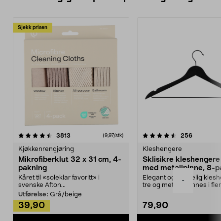
Sjekk prisen
4.5av 5 stjerner
anmeldelser
4.5av 5 stjerner
anmeldels
3813
256
(9,97/stk)
Kjøkkenrengjøring
Kleshengere
Mikrofiberklut 32 x 31 cm, 4-
Sklisikre kleshengere 
pakning
med metallpinne, 8-p
Kåret til «soleklar favoritt» i
Elegant og skikkelig kles
-
svenske Afton...
tre og metall – finnes i fle
Kleshe...
Utførelse:
Grå/beige
39,90
79,90