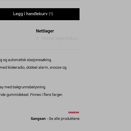
Legg i handlekurv
(1)
Nettlager
Henter lagerstatus...
 og automatisk stasjonssøking.
d klokeradio, dobbel alarm, snooze og
lay med bakgrunnsbelysning.
de gummideksel. Finnes i flere farger.
Sangean
-
Se alle produktene