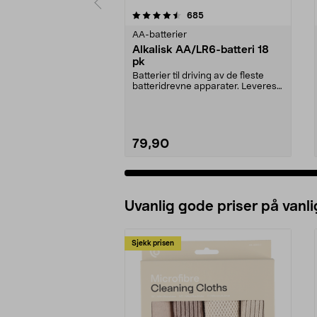
5av 5 stjerner
4.5av 5 stjerner
anmeldelser
685
AA-batterier
Alkalisk AA/LR6-batteri 18
pk
Batterier til driving av de fleste
batteridrevne apparater. Leveres i
en smart, ...
79,90
Legg i handlekurv
Uvanlig gode priser på vanli
Sjekk prisen