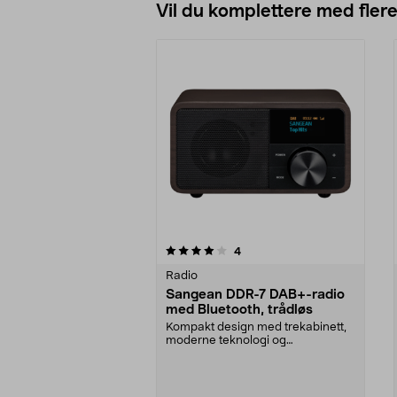
Vil du komplettere med fler
0av 5 stjerner
4.5av 5 stjerner
anmeldelser
4
Radio
Sangean DDR-7 DAB+-radio
med Bluetooth, trådløs
Kompakt design med trekabinett,
moderne teknologi og
imponerende lyd. Sangean DD...