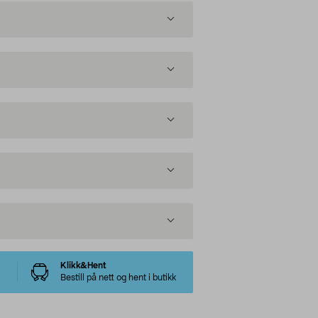
Klikk&Hent
Bestill på nett og hent i butikk