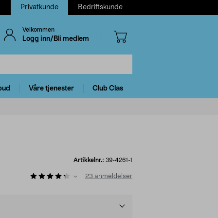
Privatkunde
Bedriftskunde
Velkommen
Logg inn/Bli medlem
bud
Våre tjenester
Club Clas
Artikkelnr.:
39-4261-1
23
anmeldelser