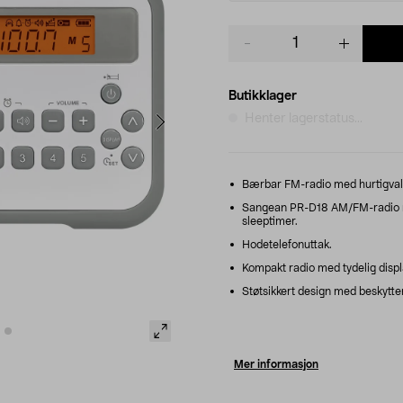
Product
quantity
Butikklager
Henter lagerstatus...
Bærbar FM-radio med hurtigvalg
Sangean PR-D18 AM/FM-radio me
sleeptimer.
Hodetelefonuttak.
Kompakt radio med tydelig disp
Støtsikkert design med beskytten
Mer informasjon