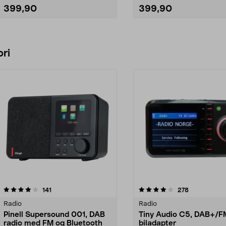
399,90
399,90
Legg i handlekurv
Legg i handlekurv
ri
4.0 av 5 stjerner
anmeldelser
4.0 av 5 stjerner
anmeldelser
141
278
Radio
Radio
Pinell Supersound 001, DAB
Tiny Audio C5, DAB+/F
radio med FM og Bluetooth
biladapter