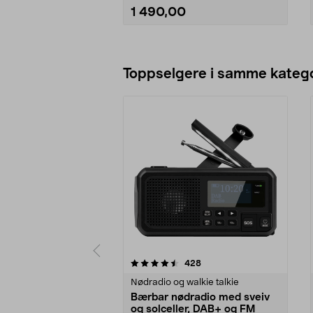
1 490,00
Legg i handlekurv
Toppselgere i samme katego
5 av 5 stjerner
4.0 av 5 stjerner
anmeldelser
428
Nødradio og walkie talkie
Bærbar nødradio med sveiv
og solceller, DAB+ og FM