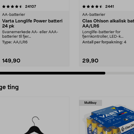
4.5av 5 stjerner
anmeldelser
4.5av 5 stjerner
anmeldelse
24107
2441
AA-batterier
AA-batterier
Varta Longlife Power batteri
Clas Ohlson alkalisk bat
24 pk
AA/LR6
Svanemerkede AA- eller AAA-
Longlife-batterier for
batterier til fjer...
fjernkontroller, LED-k...
Type:
AA/LR6
Antall per forpakning:
4
149,90
29,90
Legg i handlekurv
Legg i handlekurv
ge ting
Multibuy