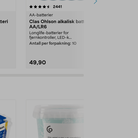
r
4.5av 5 stjerner
anmeldelser
4.5
2441
2
AA-batterier
Lydkabler og 
teri
Clas Ohlson alkalisk batteri
Exibel 3,5 
AA/LR6
Gullbelagte k
stereoplugg i b
Longlife-batterier for
fjernkontroller, LED-k...
Lengde:
1,5 m
Antall per forpakning:
10
49,90
99,90
Legg i handlekurv
Legg 