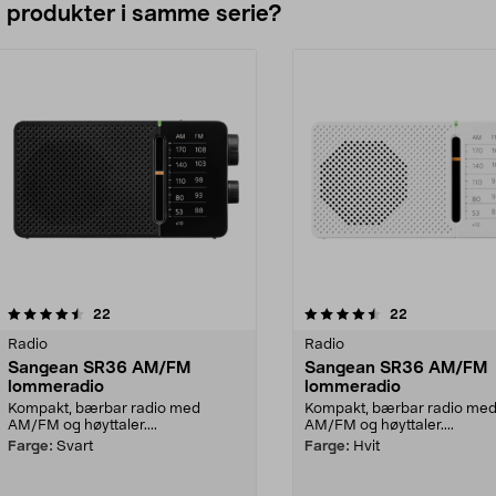
e produkter i samme serie?
4.5av 5 stjerner
anmeldelser
anmeldelser
22
22
Radio
Radio
Sangean SR36 AM/FM
Sangean SR36 AM/FM
lommeradio
lommeradio
Kompakt, bærbar radio med
Kompakt, bærbar radio me
AM/FM og høyttaler....
AM/FM og høyttaler....
Farge:
Svart
Farge:
Hvit