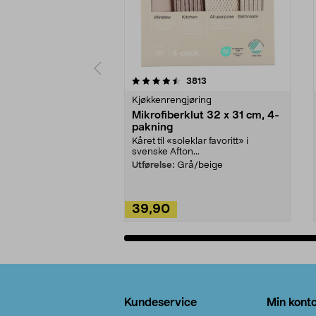
5av 5 stjerner
4.5av 5 stjerner
anmeldelser
3813
Kjøkkenrengjøring
Mikrofiberklut 32 x 31 cm, 4-
pakning
Kåret til «soleklar favoritt» i
svenske Afton...
Utførelse:
Grå/beige
39,90
Legg i handlekurv
Bunntekst
Kundeservice
Min kont