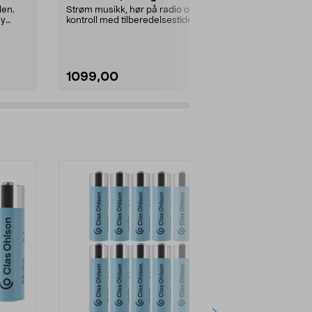
Bluetooth
len.
Strøm musikk, hør på radio og ha
Bærbar, vannt
ny
kontroll med tilberedelsestider
lang batteriti..
med timeren. Ph...
Farge:
Hvit
1099,00
1490,00