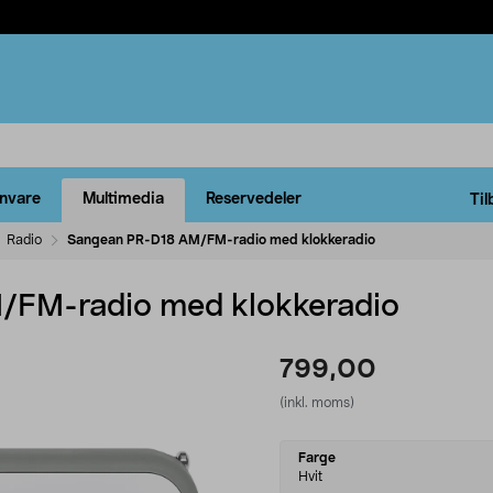
rnvare
Multimedia
Reservedeler
Til
Radio
Sangean PR-D18 AM/FM-radio med klokkeradio
/FM-radio med klokkeradio
799,00
(inkl. moms)
Select
Farge
variant
Hvit