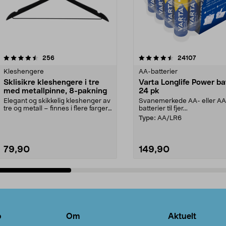
4.5av 5 stjerner
anmeldelser
4.5av 5 stjerner
anmeldels
256
24107
Kleshengere
AA-batterier
Sklisikre kleshengere i tre
Varta Longlife Power ba
med metallpinne, 8-pakning
24 pk
Elegant og skikkelig kleshenger av
Svanemerkede AA- eller A
tre og metall – finnes i flere farger.
batterier til fjer...
Kleshe...
Type:
AA/LR6
79,90
149,90
Legg i handlekurv
Legg i handlekurv
o
Om
Aktuelt