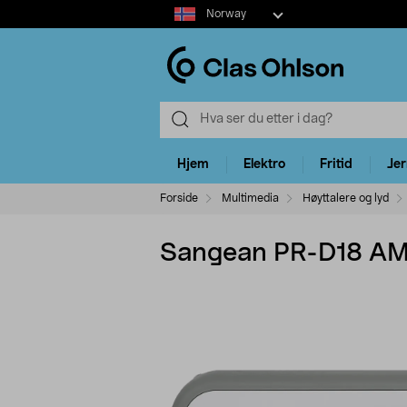
Select
Norway
market
Hjem
Elektro
Fritid
Je
Forside
Multimedia
Høyttalere og lyd
Sangean PR-D18 AM