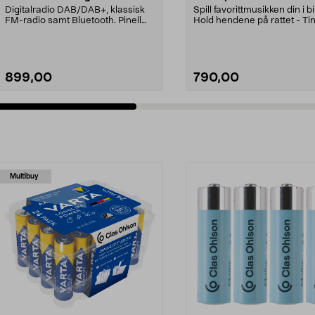
Digitalradio DAB/DAB+, klassisk
Spill favorittmusikken din i bi
FM-radio samt Bluetooth. Pinell
Hold hendene på rattet - Ti
001 – bordradio ...
Audio C5 er ut...
899,00
790,00
Multibuy