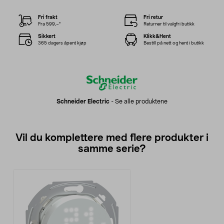
Fri frakt
Fri retur
Fra 599,–*
Returner til valgfri butikk
Sikkert
Klikk&Hent
365 dagers åpent kjøp
Bestill på nett og hent i butikk
Schneider Electric
-
Se alle produktene
Vil du komplettere med flere produkter i
samme serie?