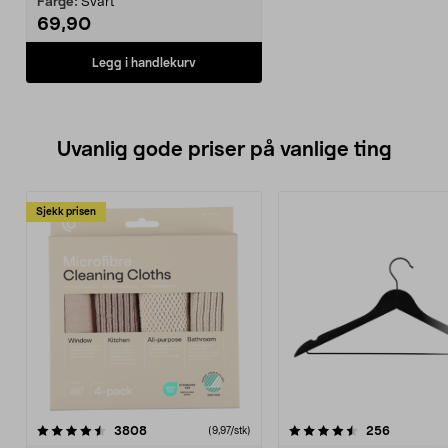
Farge:
Svart
69,90
Legg i handlekurv
Uvanlig gode priser på vanlige ting
Sjekk prisen
4.5av 5 stjerner
anmeldelser
4.5av 5 stjerner
anmeldels
3808
256
(9,97/stk)