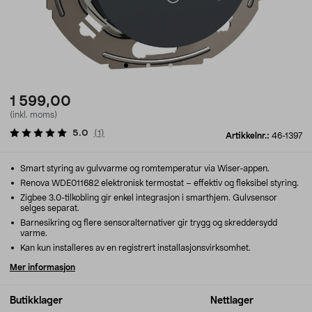
1 599,00
(inkl. moms)
5.0
(
1
)
Artikkelnr.:
46-1397
Smart styring av gulvvarme og romtemperatur via Wiser-appen.
Renova WDE011682 elektronisk termostat – effektiv og fleksibel styring.
Zigbee 3.0-tilkobling gir enkel integrasjon i smarthjem. Gulvsensor
selges separat.
Barnesikring og flere sensoralternativer gir trygg og skreddersydd
varme.
Kan kun installeres av en registrert installasjonsvirksomhet.
Mer informasjon
Butikklager
Nettlager