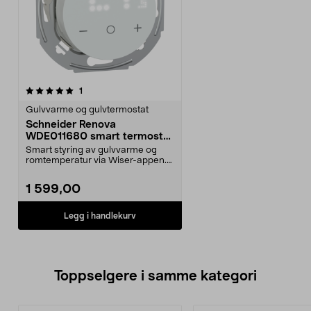
anmeldelser
1
Gulvvarme og gulvtermostat
Schneider Renova
WDE011680 smart termostat
til gulvvarme
Smart styring av gulvvarme og
romtemperatur via Wiser-appen.
Renova WDE011680 el...
1 599,00
Legg i handlekurv
Toppselgere i samme kategori