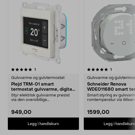
5.0 av 5 stjerner
anmeldelser
4.5 av 5 stjerner
anmeldelser
1
1
Gulvvarme og gulvtermostat
Gulvvarme og gulvtermos
Plejd TRM-01 smart
Schneider Renova
termostat gulvvarme, digital,
WDE011680 smart te
Elko
til gulvvarme
Styr elektrisk gulvvarme presist
Smart styring av gulvvar
via den oversiktlige
romtemperatur via Wiser
berøringsskjermen. Plejd T...
Renova WDE011680 el...
949,00
1599,00
Legg i handlekurv
Legg i handlekurv