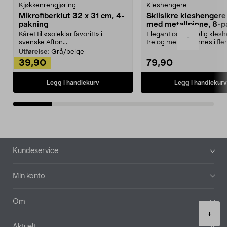
Kjøkkenrengjøring
Kleshengere
Mikrofiberklut 32 x 31 cm, 4-
Sklisikre kleshengere 
pakning
med metallpinne, 8-p
Kåret til «soleklar favoritt» i
Elegant og skikkelig kles
-
svenske Afton...
tre og metall – finnes i fle
Kleshe...
Utførelse:
Grå/beige
39,90
79,90
Legg i handlekurv
Legg i handlekurv
Bunntekst
Kundeservice
Min konto
Om
Product
+
quantity
Aktuelt