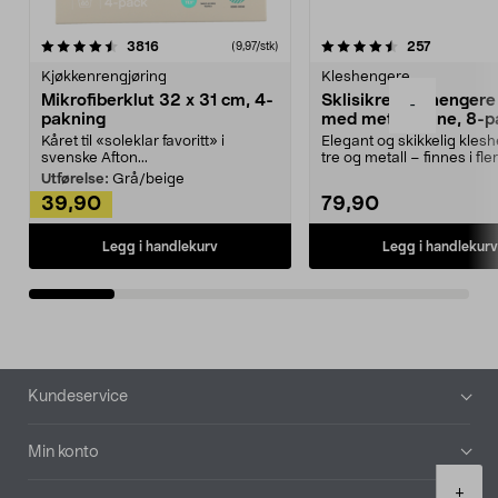
4.5av 5 stjerner
anmeldelser
4.5av 5 stjerner
anmeldels
3816
257
(9,97/stk)
Kjøkkenrengjøring
Kleshengere
Mikrofiberklut 32 x 31 cm, 4-
Sklisikre kleshengere 
-
pakning
med metallpinne, 8-p
Kåret til «soleklar favoritt» i
Elegant og skikkelig kles
svenske Afton...
tre og metall – finnes i fle
Kleshe...
Utførelse:
Grå/beige
39,90
79,90
Legg i handlekurv
Legg i handlekurv
Bunntekst
Kundeservice
Min konto
Product
+