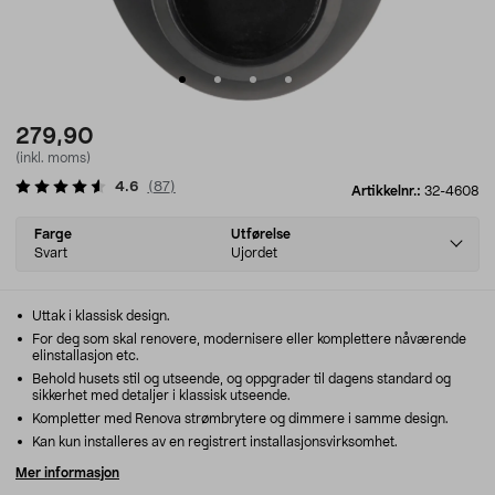
279,90
(inkl. moms)
4.6
(
87
)
Artikkelnr.:
32-4608
Select
Farge
Utførelse
variant
Svart
Ujordet
Uttak i klassisk design.
For deg som skal renovere, modernisere eller komplettere nåværende
elinstallasjon etc.
Behold husets stil og utseende, og oppgrader til dagens standard og
sikkerhet med detaljer i klassisk utseende.
Kompletter med Renova strømbrytere og dimmere i samme design.
Kan kun installeres av en registrert installasjonsvirksomhet.
Mer informasjon