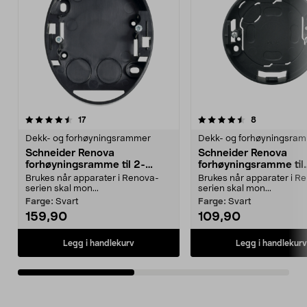
4.5av 5 stjerner
anmeldelser
4.5av 5 stjerner
anmeldelser
17
8
Dekk- og forhøyningsrammer
Dekk- og forhøyningsra
Schneider Renova
Schneider Renova
forhøyningsramme til 2-
forhøyningsramme til
veisuttak
strømbryter
Brukes når apparater i Renova-
Brukes når apparater i R
serien skal mon...
serien skal mon...
Farge:
Svart
Farge:
Svart
159,90
109,90
Legg i handlekurv
Legg i handlekurv