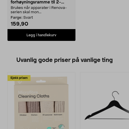
forhøyningsramme til 2-
veisuttak
Brukes når apparater i Renova-
serien skal mon...
Farge:
Svart
159,90
Legg i handlekurv
Uvanlig gode priser på vanlige ting
Sjekk prisen