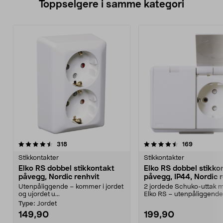
Toppselgere i samme kategori
4.5 av 5 stjerner
anmeldelser
4.5 av 5 stjerner
anmeldels
318
169
Stikkontakter
Stikkontakter
Elko RS dobbel stikkontakt
Elko RS dobbel stikko
påvegg, Nordic renhvit
påvegg, IP44, Nordic 
Utenpåliggende – kommer i jordet
2 jordede Schuko-uttak m
og ujordet u...
Elko RS – utenpåliggende
stikkontakt i fargen N...
Type:
Jordet
149,90
199,90