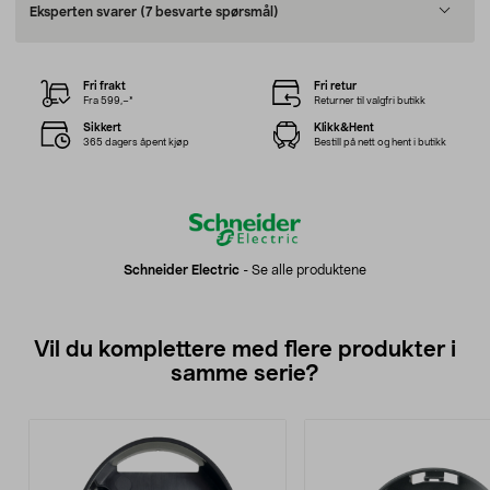
Eksperten svarer
(7 besvarte spørsmål)
Fri frakt
Fri retur
Fra 599,–*
Returner til valgfri butikk
Sikkert
Klikk&Hent
365 dagers åpent kjøp
Bestill på nett og hent i butikk
Schneider Electric
-
Se alle produktene
Vil du komplettere med flere produkter i
samme serie?