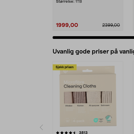
Størrelse:
1TB
1999,00
2399,00
Uvanlig gode priser på vanli
Sjekk prisen
5av 5 stjerner
4.5av 5 stjerner
anmeldelser
3813