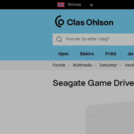
Select
Norway
market
Hjem
Elektro
Fritid
Je
Forside
Multimedia
Datautstyr
Hard
Seagate Game Drive 