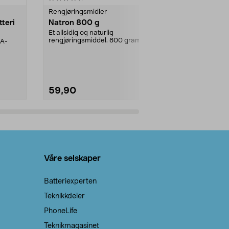
Rengjøringsmidler
Levende lys
tteri
Natron 800 g
Telys steari
prosent ste
Et allsidig og naturlig
rengjøringsmiddel. 800 gram
AA-
100 % stearin
natron – til rengjøring både...
råvarer. Produ
brenner med e
59,90
69,90
Legg i handlekurv
Legg 
Våre selskaper
Batteriexperten
Teknikkdeler
PhoneLife
Teknikmagasinet