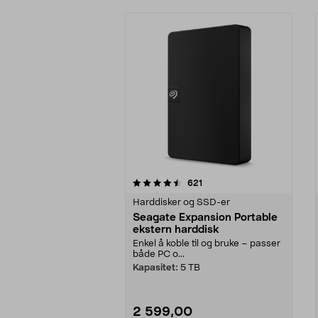
5av 5 stjerner
5.0av 5 stjerner
anmeldelser
621
Harddisker og SSD-er
Seagate Expansion Portable
ekstern harddisk
Enkel å koble til og bruke – passer
både PC o...
Kapasitet:
5 TB
2 599,00