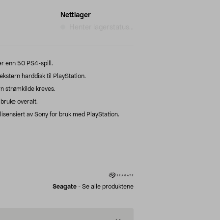
Nettlager
Henter lagerstatus...
r enn 50 PS4-spill.
tern harddisk til PlayStation.
rn strømkilde kreves.
bruke overalt.
lisensiert av Sony for bruk med PlayStation.
Seagate
-
Se alle produktene