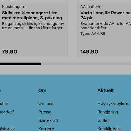
Kleshengere
AA-batterier
Sklisikre kleshengere i tre
Varta Longlife Power ba
med metallpinne, 8-pakning
24 pk
Elegant og skikkelig kleshenger av
Svanemerkede AA- eller A
tre og metall – finnes i flere farger.
batterier til fjer...
Kleshe...
Type:
AA/LR6
79,90
149,90
Legg i handlekurv
Legg i handlekurv
o
Om
Aktuelt
strer
Om oss
Høytrykkspylere
sordet?
Presse
Rengjøring
Bærekraft
Griller
istorikk
Karriere
Kantklippere