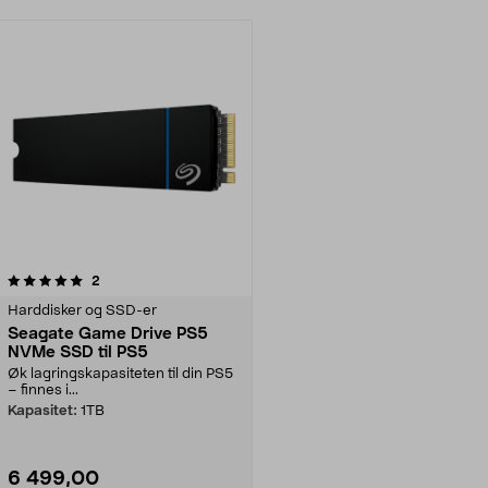
anmeldelser
2
Harddisker og SSD-er
Seagate Game Drive PS5
NVMe SSD til PS5
Øk lagringskapasiteten til din PS5
– finnes i...
Kapasitet:
1TB
6 499,00