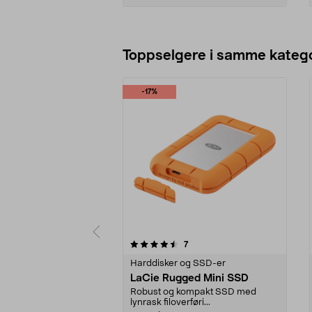
Legg i handlekurv
Toppselgere i samme katego
-17%
5 av 5 stjerner
4.5 av 5 stjerner
anmeldelser
7
Harddisker og SSD-er
LaCie Rugged Mini SSD
Robust og kompakt SSD med
lynrask filoverføri...