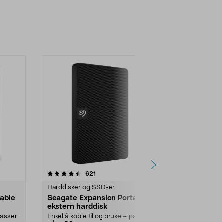
4.5 av 5 stjerner
anmeldelser
4.5
621
6
Harddisker og SSD-er
Harddisker o
able
Seagate Expansion Portable
Seagate Ex
ekstern harddisk
ekstern har
passer
Enkel å koble til og bruke – passer
Enkel å koble 