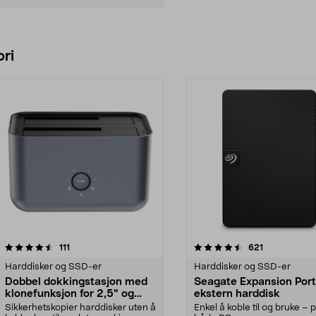
Legg i handlekurv
ri
4.5 av 5 stjerner
anmeldelser
4.5 av 5 stjerner
anmeldelser
111
621
Harddisker og SSD-er
Harddisker og SSD-er
Dobbel dokkingstasjon med
Seagate Expansion Port
klonefunksjon for 2,5" og
ekstern harddisk
3,5" harddisk, USB 3.0
Sikkerhetskopier harddisker uten å
Enkel å koble til og bruke – 