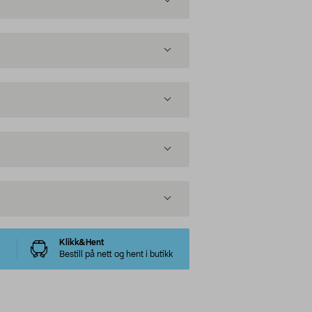
Klikk&Hent
Bestill på nett og hent i butikk