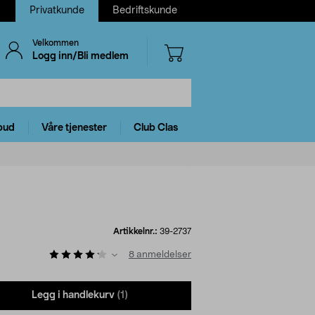
Privatkunde
Bedriftskunde
Velkommen
Logg inn/Bli medlem
bud
Våre tjenester
Club Clas
Artikkelnr.:
39-2737
8
anmeldelser
Legg i handlekurv
(1)