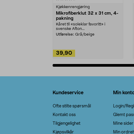
Kjøkkenrengjøring
Mikrofiberklut 32 x 31 cm, 4-
pakning
Kåret til «soleklar favoritt» i
svenske Afton...
Utførelse:
Grå/beige
39,90
Legg i handlekurv
Bunntekst
Kundeservice
Min kont
Ofte stilte spørsmål
Login/Regi
Kontakt oss
Glemt pas
Tilgjengelighet
Mine sider
Kjøpsvilkår
Min ordreh