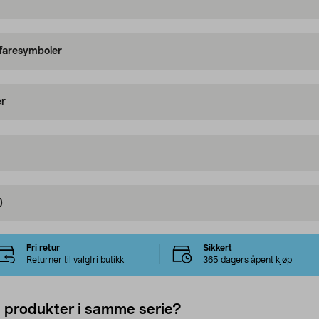
 faresymboler
er
)
Fri retur
Sikkert
Returner til valgfri butikk
365 dagers åpent kjøp
e produkter i samme serie?