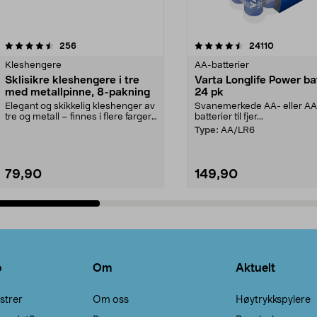
4.5av 5 stjerner
anmeldelser
4.5av 5 stjerner
anmeldels
256
24110
Kleshengere
AA-batterier
Sklisikre kleshengere i tre
Varta Longlife Power ba
med metallpinne, 8-pakning
24 pk
Elegant og skikkelig kleshenger av
Svanemerkede AA- eller A
tre og metall – finnes i flere farger.
batterier til fjer...
Kleshe...
Type:
AA/LR6
79,90
149,90
Legg i handlekurv
Legg i handlekurv
o
Om
Aktuelt
strer
Om oss
Høytrykkspylere