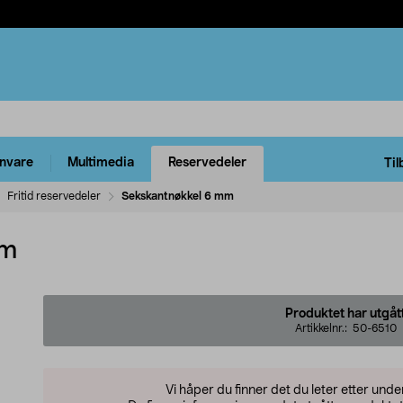
rnvare
Multimedia
Reservedeler
Til
Fritid reservedeler
Sekskantnøkkel 6 mm
mm
Produktet har utgåt
Artikkelnr.:
50-6510
Vi håper du finner det du leter etter und