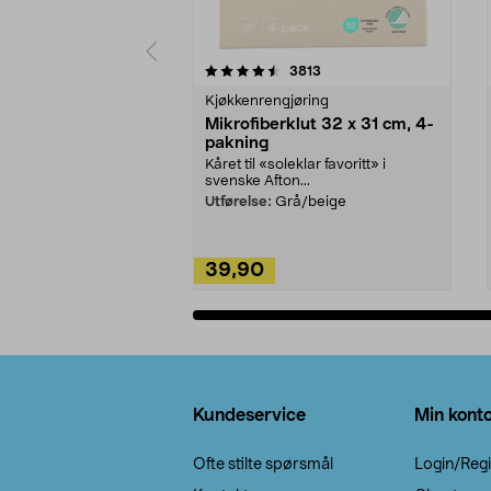
5av 5 stjerner
4.5av 5 stjerner
anmeldelser
3813
Kjøkkenrengjøring
Mikrofiberklut 32 x 31 cm, 4-
pakning
Kåret til «soleklar favoritt» i
svenske Afton...
Utførelse:
Grå/beige
39,90
Legg i handlekurv
Bunntekst
Kundeservice
Min kont
Ofte stilte spørsmål
Login/Regi