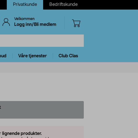
Privatkunde
Bedriftskunde
Velkommen
Logg inn/Bli medlem
bud
Våre tjenester
Club Clas
t
er
lignende produkter.