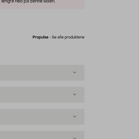
 lengre ned på denne siden.
Propulse
-
Se alle produktene