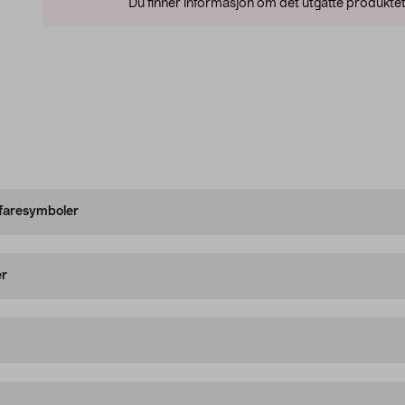
Du finner informasjon om det utgåtte produktet
 faresymboler
er