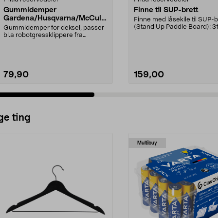
Gummidemper
Finne til SUP-brett
Gardena/Husqvarna/McCullo
Finne med låsekile til SUP-b
ch/Flymo
(Stand Up Paddle Board): 3
Gummidemper for deksel, passer
974331-2059, E11 Pa...
bl.a robotgressklippere fra
Gardena, Flymo og McC...
79,90
159,00
ge ting
Multibuy