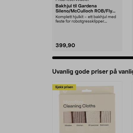
Bakhjul til Gardena
Sileno/McCulloch ROB/Flymo
Easilife
Komplett hjulkit – ett bakhjul med
feste for robotgressklipper.
Bakhjul – reserv...
399,90
Uvanlig gode priser på vanli
Sjekk prisen