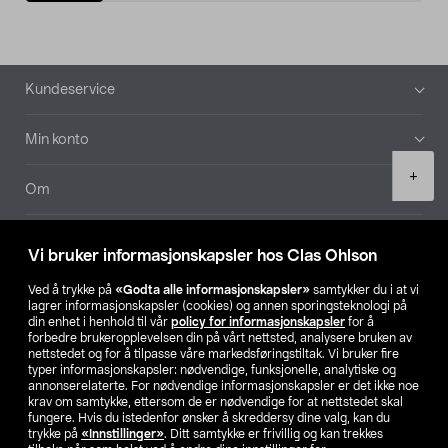
Bunntekst
Kundeservice
Min konto
Product
+
quantity
Om
Aktuelt
Vi bruker informasjonskapsler hos Clas Ohlson
Våre selskaper
Ved å trykke på
«Godta alle informasjonskapsler»
samtykker du i at vi
lagrer informasjonskapsler (cookies) og annen sporingsteknologi på
din enhet i henhold til vår
policy for informasjonskapsler
for å
Finn din butikk
forbedre brukeropplevelsen din på vårt nettsted, analysere bruken av
nettstedet og for å tilpasse våre markedsføringstiltak. Vi bruker fire
typer informasjonskapsler: nødvendige, funksjonelle, analytiske og
annonserelaterte. For nødvendige informasjonskapsler er det ikke noe
SE
NO
FI
krav om samtykke, ettersom de er nødvendige for at nettstedet skal
fungere. Hvis du istedenfor ønsker å skreddersy dine valg, kan du
trykke på
«Innstillinger»
. Ditt samtykke er frivillig og kan trekkes