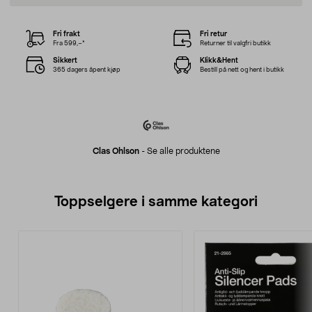
Fri frakt
Fri retur
Fra 599,–*
Returner til valgfri butikk
Sikkert
Klikk&Hent
365 dagers åpent kjøp
Bestill på nett og hent i butikk
Clas Ohlson
-
Se alle produktene
Toppselgere i samme kategori