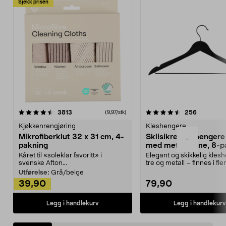
Sjekk prisen
4.5av 5 stjerner
anmeldelser
4.5av 5 stjerner
anmeldels
3813
256
(9,97/stk)
Kjøkkenrengjøring
Kleshengere
Mikrofiberklut 32 x 31 cm, 4-
Sklisikre kleshengere 
-
pakning
med metallpinne, 8-p
Kåret til «soleklar favoritt» i
Elegant og skikkelig kles
svenske Afton...
tre og metall – finnes i fle
Kleshe...
Utførelse:
Grå/beige
39,90
79,90
Legg i handlekurv
Legg i handlekurv