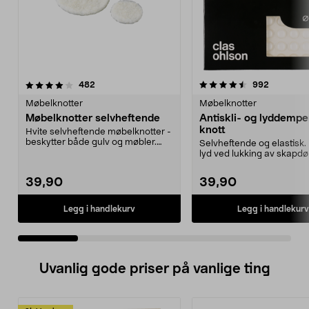
4.5 av 5 stjerner
anmeldelser
4.5 av 5 stjerner
anmeldels
482
992
Møbelknotter
Møbelknotter
Møbelknotter selvheftende
Antiskli- og lyddemp
knott
Hvite selvheftende møbelknotter -
beskytter både gulv og møbler.
Selvheftende og elastisk
Sett med 30 stk...
lyd ved lukking av skapdø
at mindre gj...
39,90
39,90
Legg i handlekurv
Legg i handlekurv
Uvanlig gode priser på vanlige ting