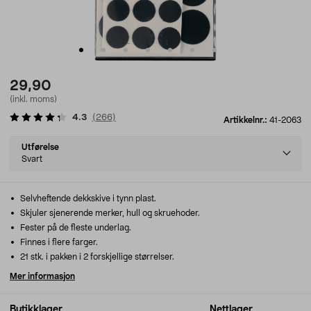
29,90
(inkl. moms)
4.3
(
266
)
Artikkelnr.:
41-2063
Select
Utførelse
variant
Svart
Selvheftende dekkskive i tynn plast.
Skjuler sjenerende merker, hull og skruehoder.
Fester på de fleste underlag.
Finnes i flere farger.
21 stk. i pakken i 2 forskjellige størrelser.
Mer informasjon
Butikklager
Nettlager