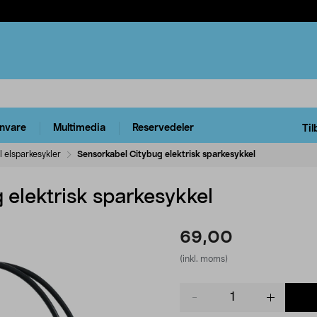
rnvare
Multimedia
Reservedeler
Til
il elsparkesykler
Sensorkabel Citybug elektrisk sparkesykkel
 elektrisk sparkesykkel
69,00
(inkl. moms)
Product
quantity