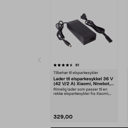
5 av 5 stjerner
4.5 av 5 stjerner
anmeldelser
61
Tilbehør til elsparkesykler
Lader til elsparkesykkel 36 V
(42 V/2 A) Xiaomi, Ninebot,
E-Way mfl.
Rimelig lader som passer til en
rekke elsparkesykler fra Xiaomi,
Ninebot og E-Wa...
329,00