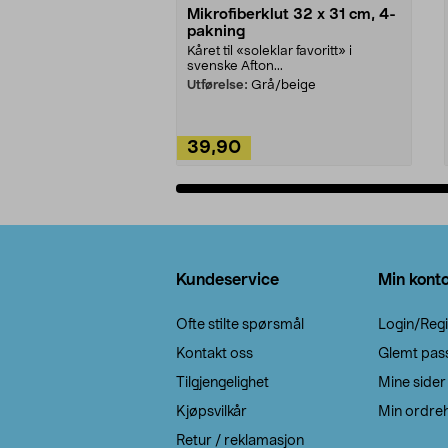
Mikrofiberklut 32 x 31 cm, 4-
pakning
Kåret til «soleklar favoritt» i
svenske Afton...
Utførelse:
Grå/beige
39,90
Legg i handlekurv
Bunntekst
Kundeservice
Min kont
Ofte stilte spørsmål
Login/Regi
Kontakt oss
Glemt pas
Tilgjengelighet
Mine sider
Kjøpsvilkår
Min ordreh
Retur / reklamasjon