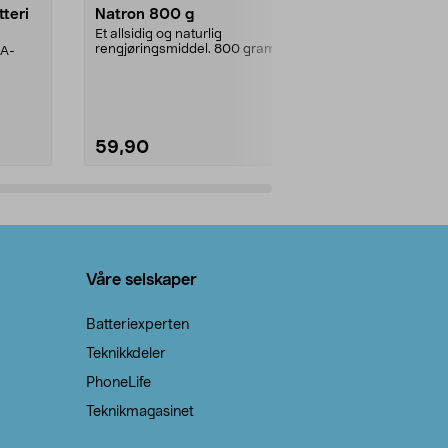
tteri
Natron 800 g
Telys steari
prosent ste
Et allsidig og naturlig
rengjøringsmiddel. 800 gram
AA-
100 % stearin
natron – til rengjøring både...
råvarer. Produ
brenner med e
59,90
69,90
Legg i handlekurv
Legg 
Våre selskaper
Batteriexperten
Teknikkdeler
PhoneLife
Teknikmagasinet