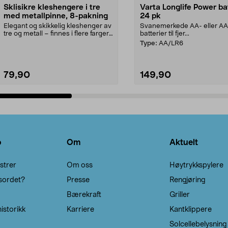
Sklisikre kleshengere i tre
Varta Longlife Power ba
med metallpinne, 8-pakning
24 pk
Elegant og skikkelig kleshenger av
Svanemerkede AA- eller A
tre og metall – finnes i flere farger.
batterier til fjer...
Kleshe...
Type:
AA/LR6
79,90
149,90
Legg i handlekurv
Legg i handlekurv
o
Om
Aktuelt
strer
Om oss
Høytrykkspylere
sordet?
Presse
Rengjøring
Bærekraft
Griller
istorikk
Karriere
Kantklippere
Solcellebelysning