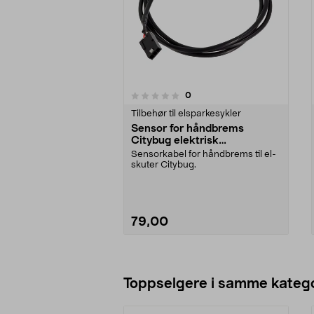
anmeldelser
0
0 av 5 stjerner
0.0 av 5 stjerner
Tilbehør til elsparkesykler
Sensor for håndbrems
Citybug elektrisk
sparkesykkel
Sensorkabel for håndbrems til el-
skuter Citybug.
79,00
Legg i handlekurv
Toppselgere i samme katego