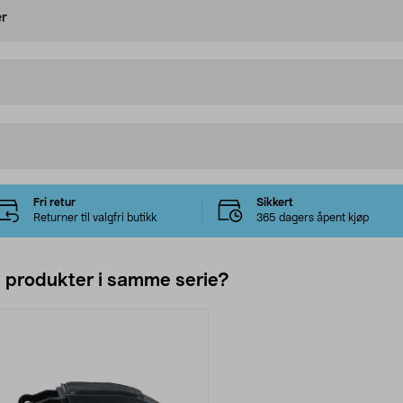
er
Fri retur
Sikkert
Returner til valgfri butikk
365 dagers åpent kjøp
e produkter i samme serie?