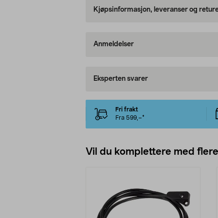
Kjøpsinformasjon, leveranser og retur
Anmeldelser
Eksperten svarer
Fri frakt
Fra 599,–*
Vil du komplettere med fler