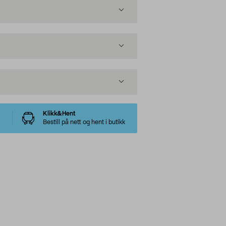
Klikk&Hent
Bestill på nett og hent i butikk