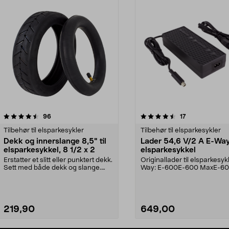
4.5 av 5 stjerner
anmeldelser
4.5 av 5 stjerner
anmeldelser
96
17
Tilbehør til elsparkesykler
Tilbehør til elsparkesykler
Dekk og innerslange 8,5" til
Lader 54,6 V/2 A E-Wa
elsparkesykkel, 8 1/2 x 2
elsparkesykkel
Erstatter et slitt eller punktert dekk.
Originallader til elsparkesyk
Sett med både dekk og slange.
Way: E-600E-600 MaxE-6
Luftfylt d...
FRSE-6060 FRSE-6075...
219,90
649,00