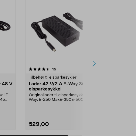
anmeldelser
15
Tilbehør til elsparkesykler
y 48 V
Lader 42 V/2 A E-Way 36 V
elsparkesykkel
kel E-
Originallader til elsparkesykkel E-
045
Way: E-250 MaxE-350E-500E-
2520E-2540E-3530E-5...
529,00