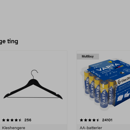
ge ting
Multibuy
4.5av 5 stjerner
anmeldelser
4.5av 5 stjerner
anmeldels
256
24101
Kleshengere
AA-batterier