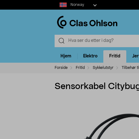
Select
Norway
market
Hjem
Elektro
Fritid
Je
Forside
Fritid
Sykkelutstyr
Tilbehør t
Sensorkabel Citybug