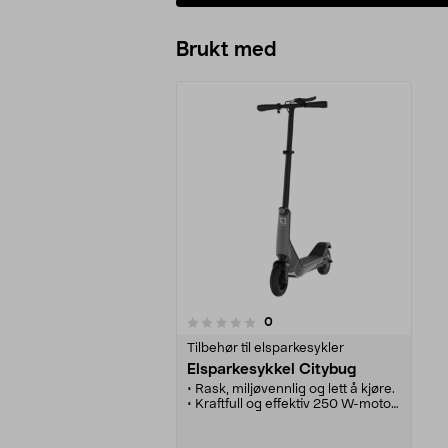
Brukt med
anmeldelser
0
0 av 5 stjerner
Tilbehør til elsparkesykler
Elsparkesykkel Citybug
• Rask, miljøvennlig og lett å kjøre.
• Kraftfull og effektiv 250 W-motor.
• Sikkert batterisystem med 15-20
km rekkevidde.