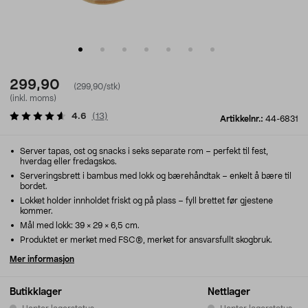
299,90
(299,90/stk)
(inkl. moms)
4.6
(
13
)
Artikkelnr.:
44-6831
Server tapas, ost og snacks i seks separate rom – perfekt til fest,
hverdag eller fredagskos.
Serveringsbrett i bambus med lokk og bærehåndtak – enkelt å bære til
bordet.
Lokket holder innholdet friskt og på plass – fyll brettet før gjestene
kommer.
Mål med lokk: 39 × 29 × 6,5 cm.
Produktet er merket med FSC®, merket for ansvarsfullt skogbruk.
Mer informasjon
Butikklager
Nettlager