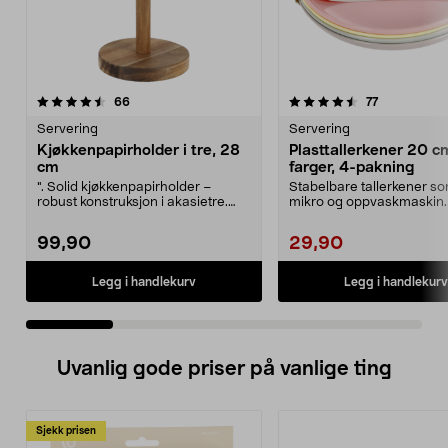
4.5 av 5 stjerner
anmeldelser
4.5 av 5 stjerner
anmeldelser
66
77
Servering
Servering
Kjøkkenpapirholder i tre, 28
Plasttallerkener 20 cm
cm
farger, 4-pakning
". Solid kjøkkenpapirholder –
Stabelbare tallerkener so
robust konstruksjon i akasietre.
mikro og oppvaskmaskin.
Kjøkkenpapirholde...
plasttallerkener ...
99,90
29,90
Legg i handlekurv
Legg i handlekurv
Uvanlig gode priser på vanlige ting
Sjekk prisen