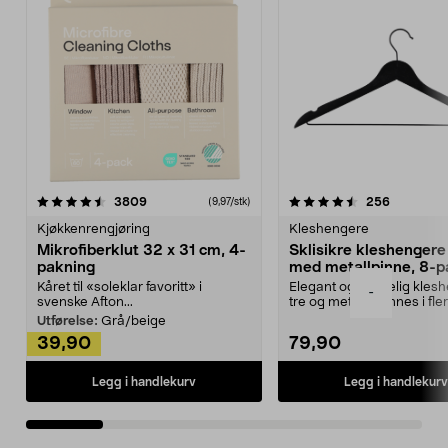
4.5av 5 stjerner
anmeldelser
4.5av 5 stjerner
anmeldels
3809
256
(9,97/stk)
Kjøkkenrengjøring
Kleshengere
Mikrofiberklut 32 x 31 cm, 4-
Sklisikre kleshengere 
pakning
med metallpinne, 8-p
Kåret til «soleklar favoritt» i
Elegant og skikkelig kles
-
svenske Afton...
tre og metall – finnes i fle
Kleshe...
Utførelse:
Grå/beige
39,90
79,90
Legg i handlekurv
Legg i handlekurv