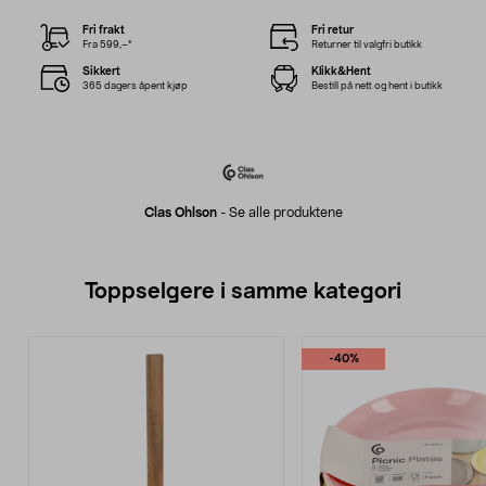
Fri frakt
Fri retur
Fra 599,–*
Returner til valgfri butikk
Sikkert
Klikk&Hent
365 dagers åpent kjøp
Bestill på nett og hent i butikk
Clas Ohlson
-
Se alle produktene
Toppselgere i samme kategori
-40%