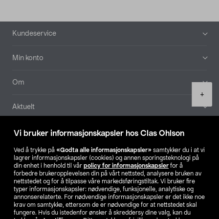
Bunntekst
Kundeservice
Min konto
Om
Product
+
quantity
Aktuelt
Våre selskaper
Vi bruker informasjonskapsler hos Clas Ohlson
Ved å trykke på
«Godta alle informasjonskapsler»
samtykker du i at vi
Finn din butikk
lagrer informasjonskapsler (cookies) og annen sporingsteknologi på
din enhet i henhold til vår
policy for informasjonskapsler
for å
forbedre brukeropplevelsen din på vårt nettsted, analysere bruken av
SE
NO
FI
nettstedet og for å tilpasse våre markedsføringstiltak. Vi bruker fire
typer informasjonskapsler: nødvendige, funksjonelle, analytiske og
annonserelaterte. For nødvendige informasjonskapsler er det ikke noe
krav om samtykke, ettersom de er nødvendige for at nettstedet skal
fungere. Hvis du istedenfor ønsker å skreddersy dine valg, kan du