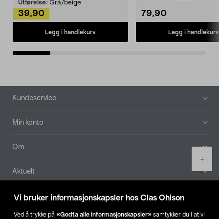
Kleshe...
Utførelse:
Grå/beige
39,90
79,90
Legg i handlekurv
Legg i handlekurv
Bunntekst
Kundeservice
Min konto
Om
Product
+
quantity
Aktuelt
Våre selskaper
Vi bruker informasjonskapsler hos Clas Ohlson
Ved å trykke på
«Godta alle informasjonskapsler»
samtykker du i at vi