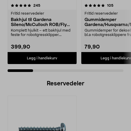
5.0 av 5 stjerner
anmeldelser
4.5 av 5 stjerner
anmeldels
245
105
Fritid reservedeler
Fritid reservedeler
Bakhjul til Gardena
Gummidemper
Sileno/McCulloch ROB/Flymo
Gardena/Husqvarna/
Easilife
ch/Flymo
Komplett hjulkit – ett bakhjul med
Gummidemper for deksel,
feste for robotgressklipper.
bl.a robotgressklippere fr
Bakhjul – reserv...
Gardena, Flymo og McC..
399,90
79,90
Legg i handlekurv
Legg i handlekurv
Reservedeler