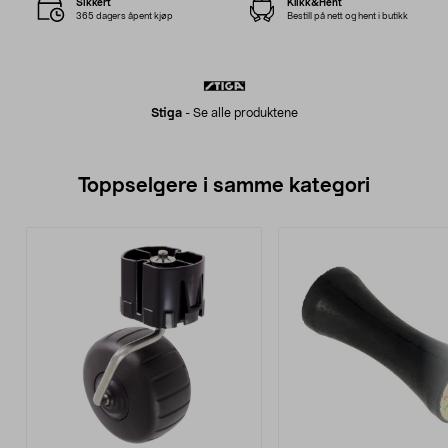
Sikkert
Klikk&Hent
365 dagers åpent kjøp
Bestill på nett og hent i butikk
Stiga
-
Se alle produktene
Toppselgere i samme kategori