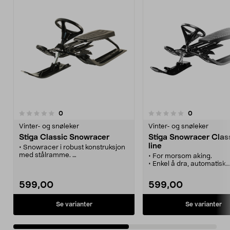
anmeldelser
anmeldelser
0
0
0.0 av 5 stjerner
0.0 av 5 stjerner
Vinter- og snøleker
Vinter- og snøleker
Stiga Classic Snowracer
Stiga Snowracer Class
line
• Snowracer i robust konstruksjon
med stålramme.
• For morsom aking.
• Styrefjær - stopper dersom du
• Enkel å dra, automatisk
ramler av i fart.
snoropptrekk.
• Utstyrt med doble fotbremser.
• Stabil og robust stålra
599,00
599,00
• Utstyrt med styrefjær o
Se varianter
Se varianter