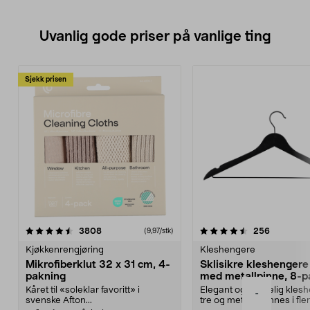
Uvanlig gode priser på vanlige ting
Sjekk prisen
4.5av 5 stjerner
anmeldelser
4.5av 5 stjerner
anmeldels
3808
256
(9,97/stk)
Kjøkkenrengjøring
Kleshengere
Mikrofiberklut 32 x 31 cm, 4-
Sklisikre kleshengere 
pakning
med metallpinne, 8-p
Kåret til «soleklar favoritt» i
Elegant og skikkelig kles
-
svenske Afton...
tre og metall – finnes i fle