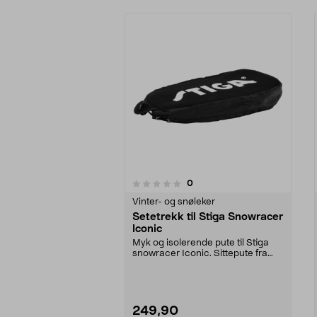
anmeldelser
0
0 av 5 stjerner
0.0 av 5 stjerner
Vinter- og snøleker
Setetrekk til Stiga Snowracer
Iconic
Myk og isolerende pute til Stiga
snowracer Iconic. Sittepute fra
Stiga med 1 cm ...
249,90