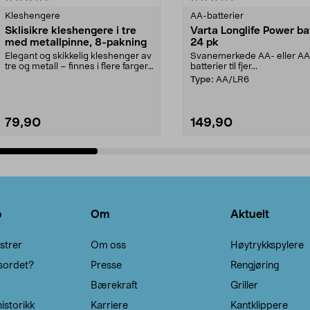
Kleshengere
AA-batterier
Sklisikre kleshengere i tre
Varta Longlife Power ba
med metallpinne, 8-pakning
24 pk
Elegant og skikkelig kleshenger av
Svanemerkede AA- eller A
tre og metall – finnes i flere farger.
batterier til fjer...
Kleshe...
Type:
AA/LR6
79,90
149,90
Legg i handlekurv
Legg i handlekurv
o
Om
Aktuelt
strer
Om oss
Høytrykkspylere
sordet?
Presse
Rengjøring
Bærekraft
Griller
istorikk
Karriere
Kantklippere