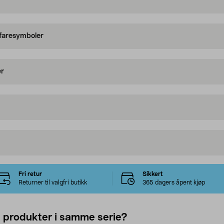
 faresymboler
er
Fri retur
Sikkert
Returner til valgfri butikk
365 dagers åpent kjøp
e produkter i samme serie?