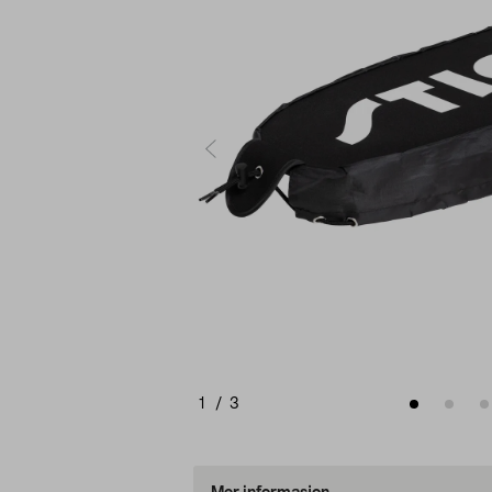
1
/
3