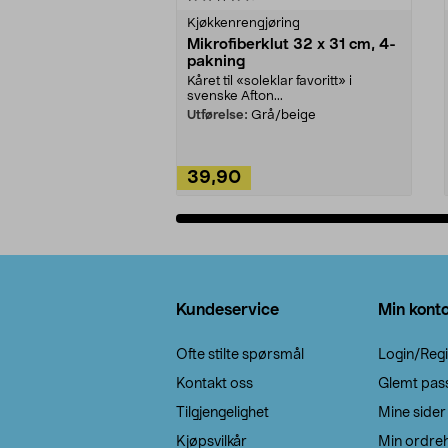
Kjøkkenrengjøring
Mikrofiberklut 32 x 31 cm, 4-
pakning
Kåret til «soleklar favoritt» i
svenske Afton...
Utførelse:
Grå/beige
39,90
Legg i handlekurv
Bunntekst
Kundeservice
Min kont
Ofte stilte spørsmål
Login/Regi
Kontakt oss
Glemt pas
Tilgjengelighet
Mine sider
Kjøpsvilkår
Min ordreh