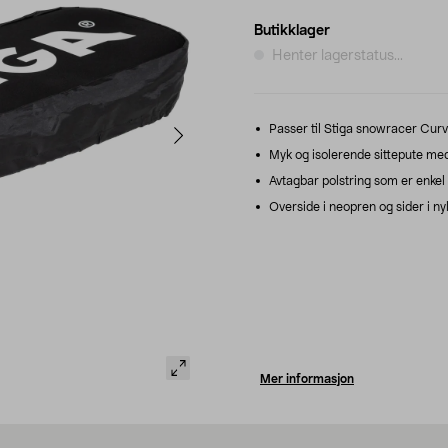
Butikklager
Henter lagerstatus...
Passer til Stiga snowracer Cur
Myk og isolerende sittepute med 
Avtagbar polstring som er enkel å
Overside i neopren og sider i ny
Mer informasjon