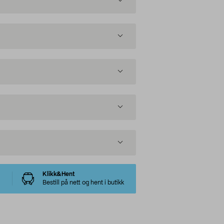
Klikk&Hent
Bestill på nett og hent i butikk