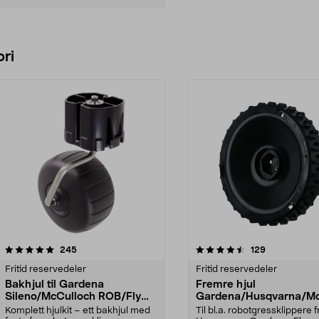
Legg i handlekurv
ri
4.5 av 5 stjerner
anmeldelser
4.5 av 5 stjerner
anmeldelser
245
129
Fritid reservedeler
Fritid reservedeler
Bakhjul til Gardena
Fremre hjul
Sileno/McCulloch ROB/Flymo
Gardena/Husqvarna/Mc
Easilife
ch/Flymo
Komplett hjulkit – ett bakhjul med
Til bl.a. robotgressklippere f