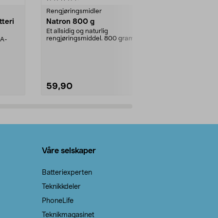
Rengjøringsmidler
Levende lys
tteri
Natron 800 g
Telys steari
prosent ste
Et allsidig og naturlig
rengjøringsmiddel. 800 gram
AA-
100 % stearin
natron – til rengjøring både...
råvarer. Produ
brenner med e
59,90
69,90
Legg i handlekurv
Legg 
Våre selskaper
Batteriexperten
Teknikkdeler
PhoneLife
Teknikmagasinet