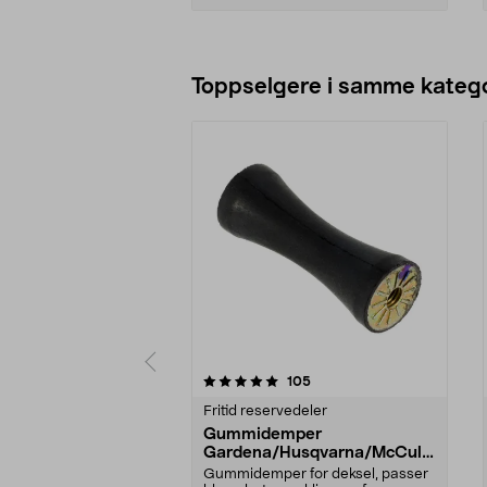
Legg i handlekurv
Toppselgere i samme katego
0 av 5 stjerner
5.0 av 5 stjerner
anmeldelser
105
Fritid reservedeler
Gummidemper
Gardena/Husqvarna/McCullo
ch/Flymo
Gummidemper for deksel, passer