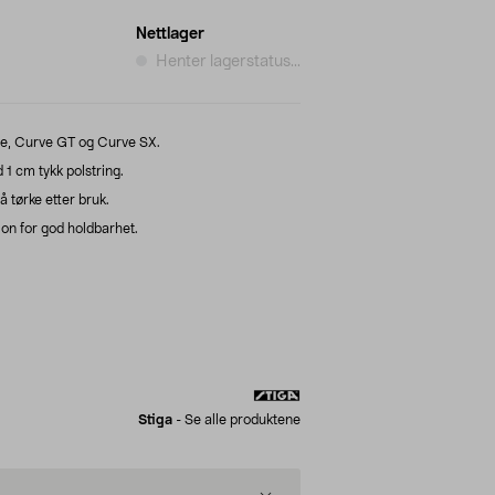
Nettlager
Henter lagerstatus...
ve, Curve GT og Curve SX.
1 cm tykk polstring.
 tørke etter bruk.
lon for god holdbarhet.
Stiga
-
Se alle produktene