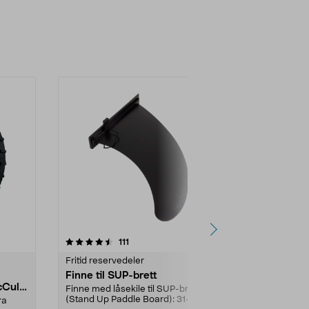
5.0 av 5 stjerner
anmeldelser
4.5
111
8
Fritid reservedeler
Fritid reserve
Finne til SUP-brett
Lavspennin
Cullo
Gardena/H
Finne med låsekile til SUP-brett
ch/Flymo
(Stand Up Paddle Board): 31-
ra
Brukes mello