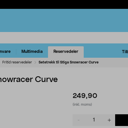
rnvare
Multimedia
Reservedeler
Til
Fritid reservedeler
Setetrekk til Stiga Snowracer Curve
Snowracer Curve
249,90
(inkl. moms)
Product
quantity