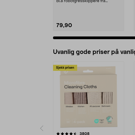
bl.a robotgressklippere fra
Gardena, Flymo og McC...
79,90
Uvanlig gode priser på vanli
Sjekk prisen
5av 5 stjerner
4.5av 5 stjerner
anmeldelser
3808