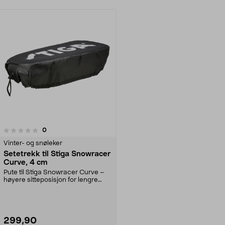
anmeldelser
0
Vinter- og snøleker
Setetrekk til Stiga Snowracer
Curve, 4 cm
Pute til Stiga Snowracer Curve –
høyere sitteposisjon for lengre
kjørere. Stiga ...
299,90