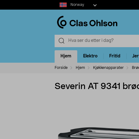
Select
Norway
market
Hjem
Elektro
Fritid
Je
Forside
Hjem
Kjøkkenapparater
Brø
Severin AT 9341 brødri