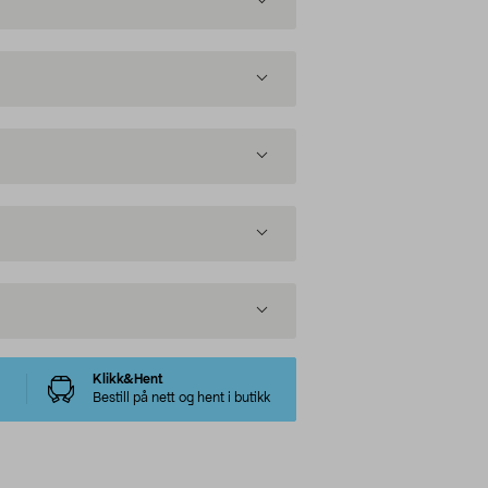
Klikk&Hent
Bestill på nett og hent i butikk