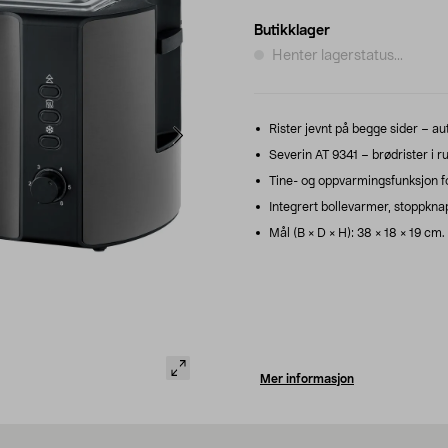
Butikklager
Henter lagerstatus...
Rister jevnt på begge sider – au
Severin AT 9341 – brødrister i rus
Tine- og oppvarmingsfunksjon for
Integrert bollevarmer, stoppkna
Mål (B × D × H): 38 × 18 × 19 cm.
Mer informasjon