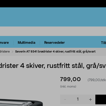
rnvare
Multimedia
Reservedeler
Til
dristere
Severin AT 9341 brødrister 4 skiver, rustfritt stål, grå/svart
ster 4 skiver, rustfritt stål, grå/sv
799,00
(799,00/stk
(inkl. moms)
Product
quantity