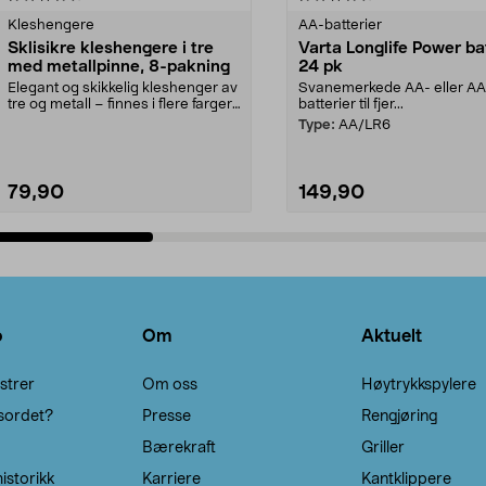
Kleshengere
AA-batterier
Sklisikre kleshengere i tre
Varta Longlife Power ba
med metallpinne, 8-pakning
24 pk
Elegant og skikkelig kleshenger av
Svanemerkede AA- eller A
tre og metall – finnes i flere farger.
batterier til fjer...
Kleshe...
Type:
AA/LR6
79,90
149,90
Legg i handlekurv
Legg i handlekurv
o
Om
Aktuelt
strer
Om oss
Høytrykkspylere
sordet?
Presse
Rengjøring
Bærekraft
Griller
istorikk
Karriere
Kantklippere