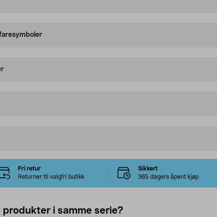
 faresymboler
er
Fri retur
Sikkert
Returner til valgfri butikk
365 dagers åpent kjøp
e produkter i samme serie?