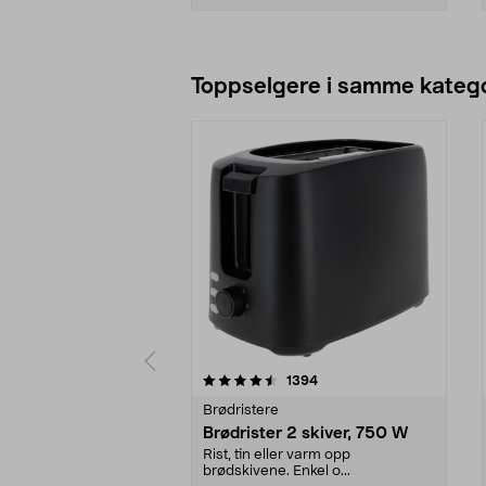
Legg i handlekurv
Toppselgere i samme katego
5 av 5 stjerner
4.5 av 5 stjerner
anmeldelser
1394
Brødristere
Brødrister 2 skiver, 750 W
Rist, tin eller varm opp
brødskivene. Enkel o...