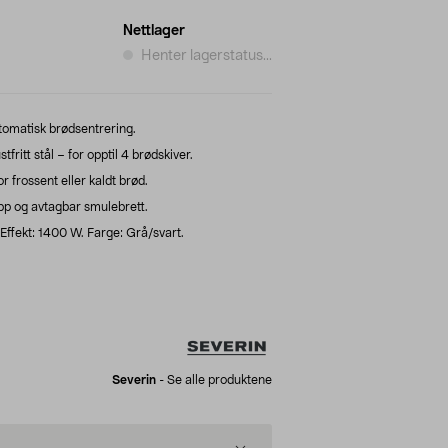
Nettlager
Henter lagerstatus...
tomatisk brødsentrering.
tfritt stål – for opptil 4 brødskiver.
 frossent eller kaldt brød.
pp og avtagbar smulebrett.
 Effekt: 1400 W. Farge: Grå/svart.
Severin
-
Se alle produktene