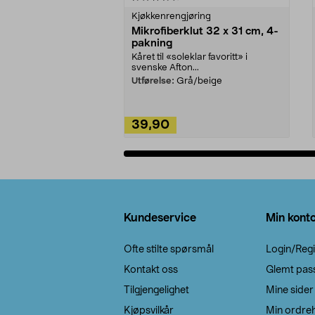
Kjøkkenrengjøring
Mikrofiberklut 32 x 31 cm, 4-
pakning
Kåret til «soleklar favoritt» i
svenske Afton...
Utførelse:
Grå/beige
39,90
Legg i handlekurv
Bunntekst
Kundeservice
Min kont
Ofte stilte spørsmål
Login/Regi
Kontakt oss
Glemt pas
Tilgjengelighet
Mine sider
Kjøpsvilkår
Min ordreh