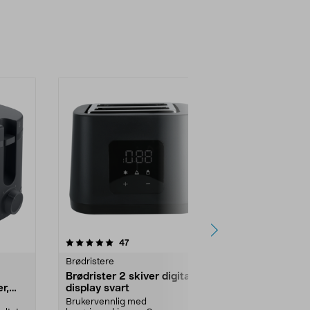
4.5 av 5 stjerner
anmeldelser
4.5
47
4
Brødristere
Brødristere
Brødrister 2 skiver digitalt
Brødrister 
r,
display svart
Riste, tin opp 
hele familien.
Brukervennlig med