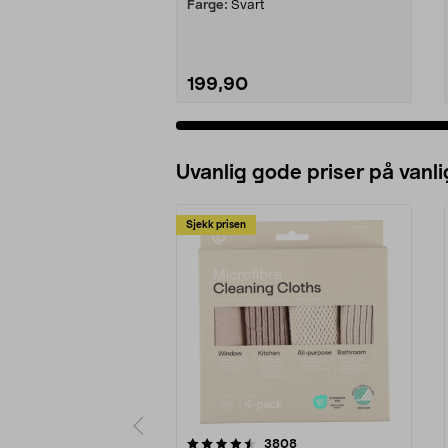
Farge:
Svart
199,90
Uvanlig gode priser på vanli
Sjekk prisen
5av 5 stjerner
4.5av 5 stjerner
anmeldelser
3808