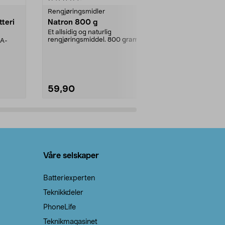
Rengjøringsmidler
Levende lys
tteri
Natron 800 g
Telys steari
prosent ste
Et allsidig og naturlig
rengjøringsmiddel. 800 gram
AA-
100 % stearin
natron – til rengjøring både...
råvarer. Produ
brenner med e
59,90
69,90
Legg i handlekurv
Legg 
Våre selskaper
Batteriexperten
Teknikkdeler
PhoneLife
Teknikmagasinet