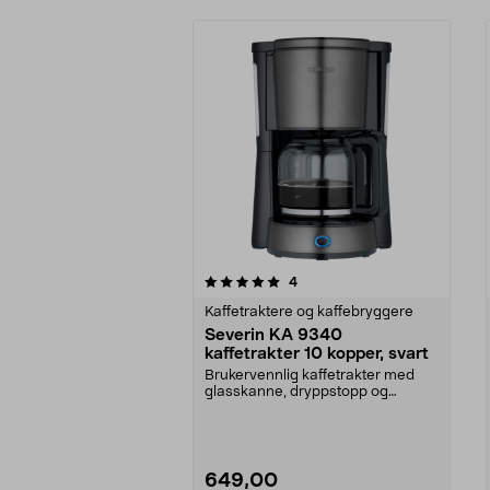
0av 5 stjerner
4.5av 5 stjerner
anmeldelser
4
Kaffetraktere og kaffebryggere
Severin KA 9340
kaffetrakter 10 kopper, svart
Brukervennlig kaffetrakter med
glasskanne, dryppstopp og
automatisk avstengning....
649,00