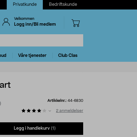
Privatkunde
Bedriftskunde
Velkommen
Logg inn/Bli medlem
bud
Våre tjenester
Club Clas
art
Artikkelnr.:
44-6830
)
2
anmeldelser
Legg i handlekurv
(1)