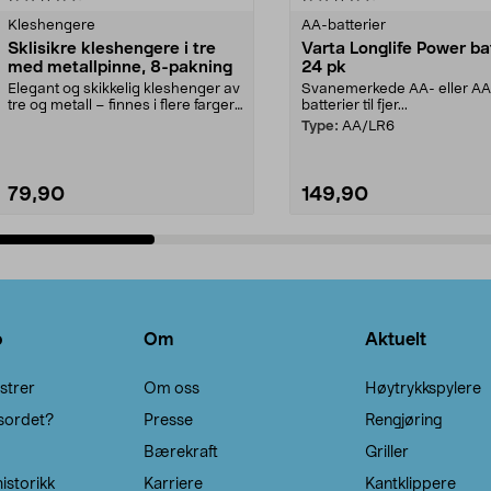
Kleshengere
AA-batterier
Sklisikre kleshengere i tre
Varta Longlife Power ba
med metallpinne, 8-pakning
24 pk
Elegant og skikkelig kleshenger av
Svanemerkede AA- eller A
tre og metall – finnes i flere farger.
batterier til fjer...
Kleshe...
Type:
AA/LR6
79,90
149,90
Legg i handlekurv
Legg i handlekurv
o
Om
Aktuelt
strer
Om oss
Høytrykkspylere
sordet?
Presse
Rengjøring
Bærekraft
Griller
istorikk
Karriere
Kantklippere