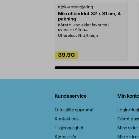
Kjøkkenrengjøring
Mikrofiberklut 32 x 31 cm, 4-
pakning
Kåret til «soleklar favoritt» i
svenske Afton...
Utførelse:
Grå/beige
39,90
Legg i handlekurv
Bunntekst
Kundeservice
Min kont
Ofte stilte spørsmål
Login/Regi
Kontakt oss
Glemt pas
Tilgjengelighet
Mine sider
Kjøpsvilkår
Min ordreh