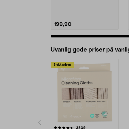
tid og ener...
199,90
Uvanlig gode priser på vanli
Sjekk prisen
5av 5 stjerner
4.5av 5 stjerner
anmeldelser
3809