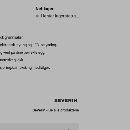
Nettlager
Henter lagerstatus...
kok grønnsaker.
ktronisk styring og LED-belysning.
og vent på dine perfekte egg.
nnomsiktig lokk.
osjering/dampkoking medfølger.
Severin
-
Se alle produktene