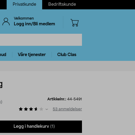
Privatkunde
Bedriftskunde
Velkommen
Logg inn/Bli medlem
bud
Våre tjenester
Club Clas
g
Artikkelnr.:
44-5491
k)
53
anmeldelser
Legg i handlekurv
(1)