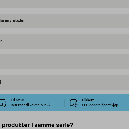
 faresymboler
er
)
Fri retur
Sikkert
Returner til valgfri butikk
365 dagers åpent kjøp
e produkter i samme serie?