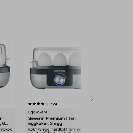
anmeldelser
124
Eggkokere
r
Severin Premium liten
, 6
eggkoker, 3 egg
dampkok
Kok 1-3 egg, hardkokt, smilende