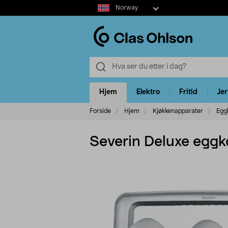
Select
Norway
market
Hjem
Elektro
Fritid
Je
Forside
Hjem
Kjøkkenapparater
Egg
Severin Deluxe eggko