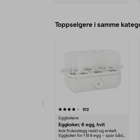
Legg i handlekurv
Toppselgere i samme katego
0 av 5 stjerner
4.5 av 5 stjerner
anmeldelser
572
Eggkokere
Eggkoker, 6 egg, hvit
Kok frokostegg raskt og enkelt.
Eggkoker for 1 til 6 egg – spar både