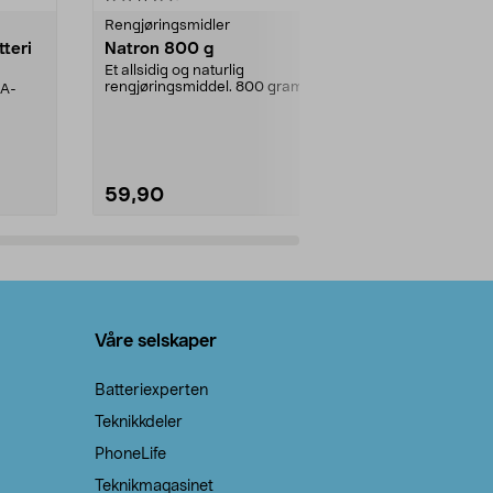
Rengjøringsmidler
Levende lys
tteri
Natron 800 g
Telys steari
prosent ste
Et allsidig og naturlig
rengjøringsmiddel. 800 gram
AA-
100 % stearin
natron – til rengjøring både...
råvarer. Produ
brenner med e
59,90
69,90
Legg i handlekurv
Legg 
Våre selskaper
Batteriexperten
Teknikkdeler
PhoneLife
Teknikmagasinet