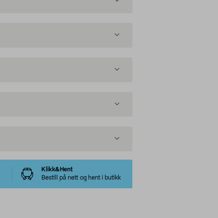
Klikk&Hent
Bestill på nett og hent i butikk