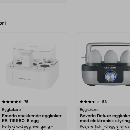
Legg i handlekurv
ri
3.5 av 5 stjerner
anmeldelser
4.0 av 5 stjerner
anmeldelser
75
53
Eggkokere
Eggkokere
Emerio snakkende eggkoker
Severin Deluxe eggkoke
EB-115560, 6 egg
med elektronisk styring
egg
Perfekt kokt egg hver gang –
Posjere, kok 1-6 egg eller 