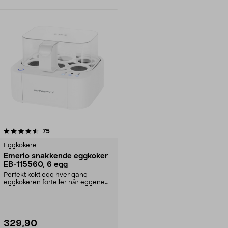
anmeldelser
75
Eggkokere
Emerio snakkende eggkoker
EB-115560, 6 egg
Perfekt kokt egg hver gang –
eggkokeren forteller når eggene
er ferdig. Emerio E...
329,90