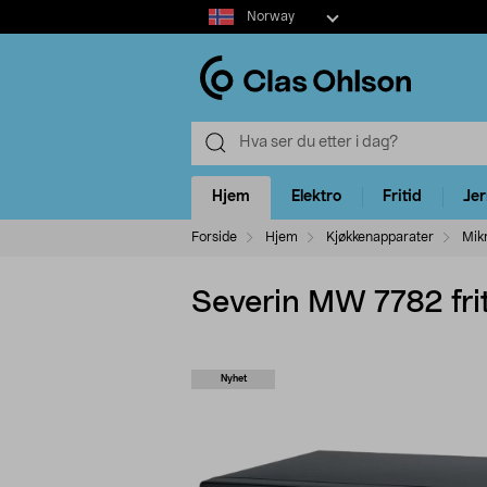
Select
Norway
market
Hjem
Elektro
Fritid
Je
Forside
Hjem
Kjøkkenapparater
Mik
Severin MW 7782 fri
Nyhet