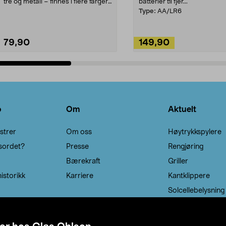
tre og metall – finnes i flere farger.
batterier til fjer...
Kleshe...
Type:
AA/LR6
79,90
149,90
Legg i handlekurv
Legg i handlekurv
o
Om
Aktuelt
strer
Om oss
Høytrykkspylere
sordet?
Presse
Rengjøring
Bærekraft
Griller
istorikk
Karriere
Kantklippere
Solcellebelysning