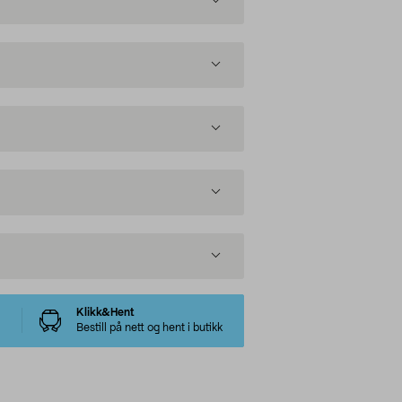
Klikk&Hent
Bestill på nett og hent i butikk