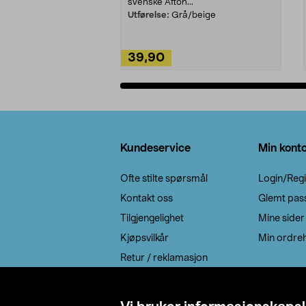
svenske Afton...
Utførelse:
Grå/beige
39,90
Legg i handlekurv
Bunntekst
Kundeservice
Min kont
Ofte stilte spørsmål
Login/Regi
Kontakt oss
Glemt pas
Tilgjengelighet
Mine sider
Kjøpsvilkår
Min ordreh
Retur / reklamasjon
EE-avfall
Cookie policy