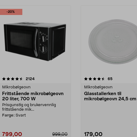
-20%
4.5 av 5 stjerner
anmeldelser
4.5 av 5 stjerner
anmeldelser
2124
65
Mikrobølgeovn
Mikrobølgeovn
Frittstående mikrobølgeovn
Glasstallerken til
20 liter, 700 W
mikrobølgeovn 24,5 cm
Prisgunstig og brukervennlig
frittstående mik...
Farge:
Svart
799,00
179,00
999,00