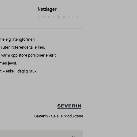
Nettlager
Henter lagerstatus...
 hele gratengformen.
uten roterende tallerken.
 varm opp store porsjoner enkelt.
men jevnt.
 – enkel i daglig bruk.
Severin
-
Se alle produktene