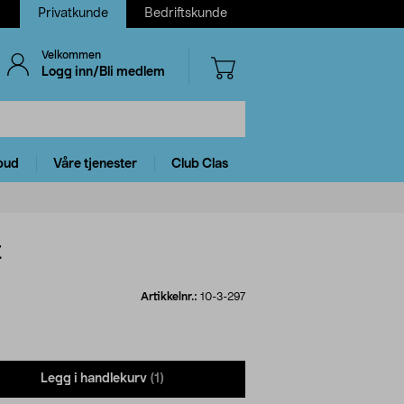
Privatkunde
Bedriftskunde
Velkommen
Logg inn/Bli medlem
bud
Våre tjenester
Club Clas
t
Artikkelnr.:
10-3-297
Legg i handlekurv
(1)