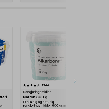
er
4.0av 5 stjerner
anmeldelser
4.5
2144
4
Rengjøringsmidler
Levende lys
tteri
Natron 800 g
Telys steari
prosent ste
Et allsidig og naturlig
rengjøringsmiddel. 800 gram
AA-
100 % stearin