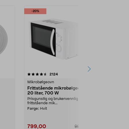
-20%
4.5 av 5 stjerner
anmeldelser
4.0
2124
2
Mikrobølgeovn
Mikrobølgeo
Frittstående mikrobølgeovn
Glasstallerk
20 liter, 700 W
mikrobølge
Prisgunstig og brukervennlig
Mål: 25,5 cm d
frittstående mik...
de fleste mi
roterende kna
Farge:
Hvit
799,00
199,00
999,00