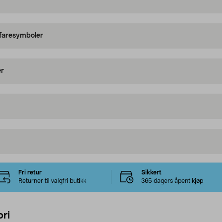
 faresymboler
er
Fri retur
Sikkert
Returner til valgfri butikk
365 dagers åpent kjøp
ri