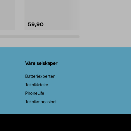
natron – til rengjøring både...
råvarer. Produ
brenner med e
59,90
69,90
Legg i handlekurv
Legg 
Våre selskaper
Batteriexperten
Teknikkdeler
PhoneLife
Teknikmagasinet