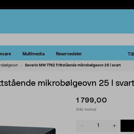
rnvare
Multimedia
Reservedeler
Til
robølgeovn
Severin MW 7782 frittstående mikrobølgeovn 25 l svart
ttstående mikrobølgeovn 25 l svar
1 799,00
(inkl. moms)
Product
quantity