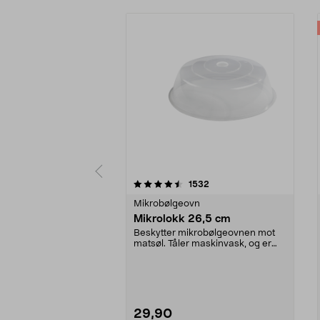
5 av 5 stjerner
4.5 av 5 stjerner
anmeldelser
1532
Mikrobølgeovn
Mikrolokk 26,5 cm
Beskytter mikrobølgeovnen mot
matsøl. Tåler maskinvask, og er
lett å gjøre ren.
29,90