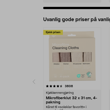
Uvanlig gode priser på vanli
Sjekk prisen
5av 5 stjerner
4.5av 5 stjerner
anmeldelser
3808
Kjøkkenrengjøring
Mikrofiberklut 32 x 31 cm, 4-
pakning
Kåret til «soleklar favoritt» i