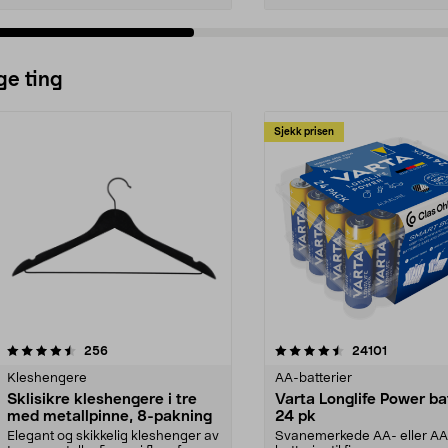
ge ting
Sjekk prisen
4.5av 5 stjerner
anmeldelser
4.5av 5 stjerner
anmeldels
256
24101
Kleshengere
AA-batterier
Sklisikre kleshengere i tre
Varta Longlife Power ba
med metallpinne, 8-pakning
24 pk
Elegant og skikkelig kleshenger av
Svanemerkede AA- eller A