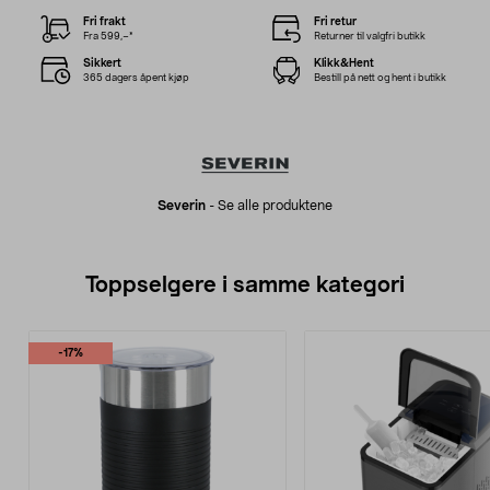
Fri frakt
Fri retur
Fra 599,–*
Returner til valgfri butikk
Sikkert
Klikk&Hent
365 dagers åpent kjøp
Bestill på nett og hent i butikk
Severin
-
Se alle produktene
Toppselgere i samme kategori
-17%