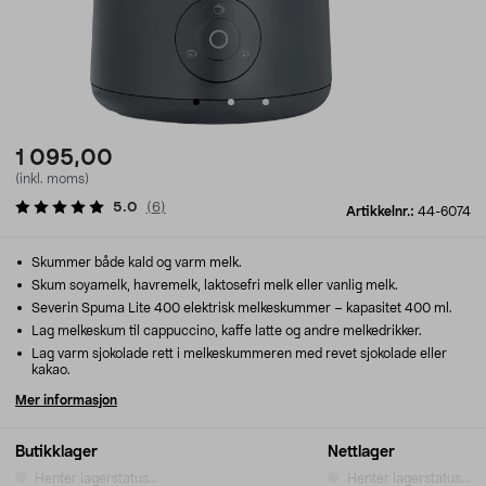
1 095,00
(inkl. moms)
5.0
(
6
)
Artikkelnr.:
44-6074
Skummer både kald og varm melk.
Skum soyamelk, havremelk, laktosefri melk eller vanlig melk.
Severin Spuma Lite 400 elektrisk melkeskummer – kapasitet 400 ml.
Lag melkeskum til cappuccino, kaffe latte og andre melkedrikker.
Lag varm sjokolade rett i melkeskummeren med revet sjokolade eller
kakao.
Mer informasjon
Butikklager
Nettlager
Henter lagerstatus...
Henter lagerstatus...