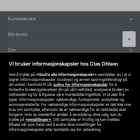
Bunntekst
Kundeservice
Min konto
Product
+
quantity
Om
Vi bruker informasjonskapsler hos Clas Ohlson
Aktuelt
Ved å trykke på
«Godta alle informasjonskapsler»
samtykker du i at vi
lagrer informasjonskapsler (cookies) og annen sporingsteknologi på
Våre selskaper
din enhet i henhold til vår
policy for informasjonskapsler
for å
forbedre brukeropplevelsen din på vårt nettsted, analysere bruken av
nettstedet og for å tilpasse våre markedsføringstiltak. Vi bruker fire
Finn din butikk
typer informasjonskapsler: nødvendige, funksjonelle, analytiske og
annonserelaterte. For nødvendige informasjonskapsler er det ikke noe
krav om samtykke, ettersom de er nødvendige for at nettstedet skal
SE
NO
FI
fungere. Hvis du istedenfor ønsker å skreddersy dine valg, kan du
trykke på
«Innstillinger»
. Ditt samtykke er frivillig og kan trekkes
tilbake når som helst ved å endre dine innstillinger for
informasjonskapsler eller kontakte oss for veiledning.