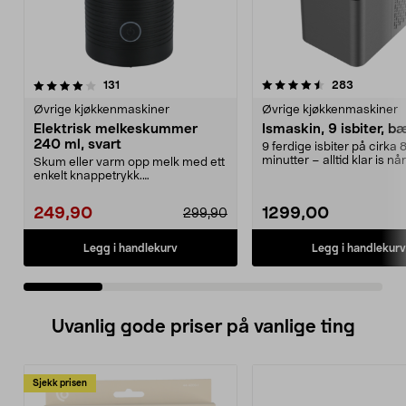
4.5 av 5 stjerner
anmeldelser
4.0 av 5 stjerner
anmeldels
131
283
Øvrige kjøkkenmaskiner
Øvrige kjøkkenmaskiner
Elektrisk melkeskummer
Ismaskin, 9 isbiter, b
240 ml, svart
9 ferdige isbiter på cirka 
minutter – alltid klar is nå
Skum eller varm opp melk med ett
trenger det. Liten...
enkelt knappetrykk.
Melkeskummer – dobbeltvegge...
249,90
1299,00
299,90
Legg i handlekurv
Legg i handlekurv
Uvanlig gode priser på vanlige ting
Sjekk prisen