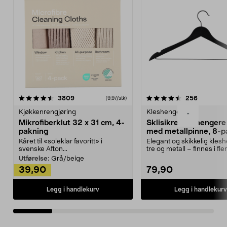
4.5av 5 stjerner
anmeldelser
4.5av 5 stjerner
anmeldels
3809
256
(9,97/stk)
Kjøkkenrengjøring
Kleshengere
-
Mikrofiberklut 32 x 31 cm, 4-
Sklisikre kleshengere 
pakning
med metallpinne, 8-p
Kåret til «soleklar favoritt» i
Elegant og skikkelig kles
svenske Afton...
tre og metall – finnes i fle
Kleshe...
Utførelse:
Grå/beige
39,90
79,90
Legg i handlekurv
Legg i handlekurv