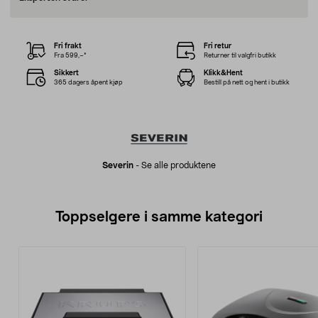
Fri frakt
Fri retur
Fra 599,–*
Returner til valgfri butikk
Sikkert
Klikk&Hent
365 dagers åpent kjøp
Bestill på nett og hent i butikk
Severin
-
Se alle produktene
Toppselgere i samme kategori