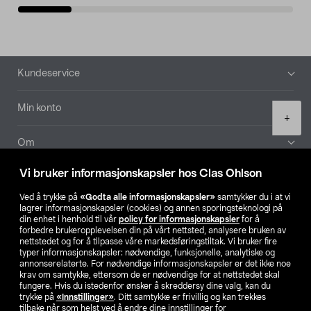
Bunntekst
Kundeservice
Min konto
Product
+
quantity
Om
Vi bruker informasjonskapsler hos Clas Ohlson
Aktuelt
Ved å trykke på
«Godta alle informasjonskapsler»
samtykker du i at vi
lagrer informasjonskapsler (cookies) og annen sporingsteknologi på
Våre selskaper
din enhet i henhold til vår
policy for informasjonskapsler
for å
forbedre brukeropplevelsen din på vårt nettsted, analysere bruken av
nettstedet og for å tilpasse våre markedsføringstiltak. Vi bruker fire
Finn din butikk
typer informasjonskapsler: nødvendige, funksjonelle, analytiske og
annonserelaterte. For nødvendige informasjonskapsler er det ikke noe
krav om samtykke, ettersom de er nødvendige for at nettstedet skal
SE
NO
FI
fungere. Hvis du istedenfor ønsker å skreddersy dine valg, kan du
trykke på
«Innstillinger»
. Ditt samtykke er frivillig og kan trekkes
tilbake når som helst ved å endre dine innstillinger for