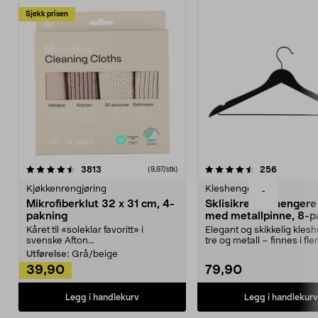
Sjekk prisen
4.5av 5 stjerner
anmeldelser
4.5av 5 stjerner
anmeldels
3813
256
(9,97/stk)
Kjøkkenrengjøring
Kleshengere
-
Mikrofiberklut 32 x 31 cm, 4-
Sklisikre kleshengere 
pakning
med metallpinne, 8-p
Kåret til «soleklar favoritt» i
Elegant og skikkelig kles
svenske Afton...
tre og metall – finnes i fle
Kleshe...
Utførelse:
Grå/beige
39,90
79,90
Legg i handlekurv
Legg i handlekurv