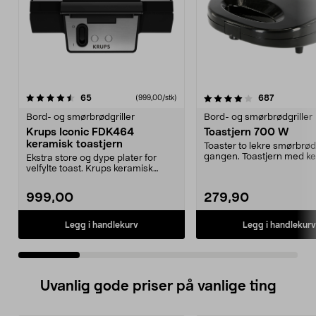
4.0 av 5 stjerner
anmeldelser
4.0 av 5 stjerner
anmeldels
65
687
(999,00/stk)
Bord- og smørbrødgriller
Bord- og smørbrødgriller
Krups Iconic FDK464
Toastjern 700 W
keramisk toastjern
Toaster to lekre smørbrød
gangen. Toastjern med k
Ekstra store og dype plater for
belegg – laget uten ...
velfylte toast. Krups keramisk
smørbrødgrill – e...
999,00
279,90
Legg i handlekurv
Legg i handlekurv
Uvanlig gode priser på vanlige ting