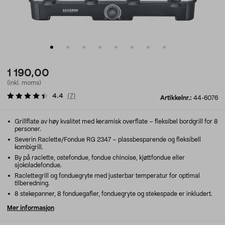
1 190,00
(inkl. moms)
4.4
(
7
)
Artikkelnr.:
44-6076
Grillflate av høy kvalitet med keramisk overflate – fleksibel bordgrill for 8
personer.
Severin Raclette/Fondue RG 2347 – plassbesparende og fleksibell
kombigrill.
By på raclette, ostefondue, fondue chinoise, kjøttfondue eller
sjokoladefondue.
Raclettegrill og fonduegryte med justerbar temperatur for optimal
tilberedning.
8 stekepanner, 8 fonduegafler, fonduegryte og stekespade er inkludert.
Mer informasjon