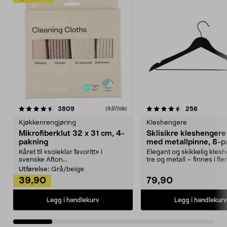
4.5av 5 stjerner
anmeldelser
4.5av 5 stjerner
anmeldels
3809
256
(9,97/stk)
Kjøkkenrengjøring
Kleshengere
Mikrofiberklut 32 x 31 cm, 4-
Sklisikre kleshengere 
pakning
med metallpinne, 8-p
Kåret til «soleklar favoritt» i
Elegant og skikkelig kles
svenske Afton...
tre og metall – finnes i fle
Kleshe...
Utførelse:
Grå/beige
39,90
79,90
Legg i handlekurv
Legg i handlekurv