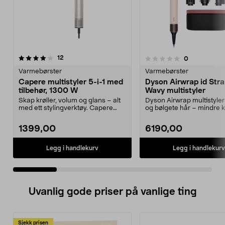
anmeldelser
3.5 av 5 stjerner
12
anmeldelser
0
0.0 av 5 stjerner
Varmebørster
Varmebørster
Capere multistyler 5-i-1 med
Dyson Airwrap id Stra
tilbehør, 1300 W
Wavy multistyler
Skap krøller, volum og glans – alt
Dyson Airwrap multistyler 
med ett stylingverktøy. Capere
og bølgete hår – mindre k
multistyler me...
Dyson Airwr...
1399,00
6190,00
Legg i handlekurv
Legg i handlekurv
Uvanlig gode priser på vanlige ting
Sjekk prisen