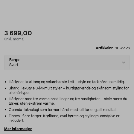
3 699,00
(inkl. moms)
Artikkelnr.:
10-2-126
Select
Farge
variant
Svart
Hårføner, krølltang og volumbørste i ett – style og tørk håret samtidig.
Shark FlexStyle 3-i-1-multistyler – hurtigtørkende og skånsom styling for
alle hårtyper.
Hårføner med tre varmeinnstillinger og tre hastigheter – style mens du
tørker, uten ekstrem varme.
Coanda-teknologi som former håret med luft for et glatt resultat.
Finnes i flere farger. Krølltang, oval børste og stylingmunnstykke er
inkludert.
Mer informasjon