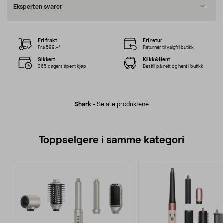
Eksperten svarer
Fri frakt
Fri retur
Fra 599,–*
Returner til valgfri butikk
Sikkert
Klikk&Hent
365 dagers åpent kjøp
Bestill på nett og hent i butikk
Shark
-
Se alle produktene
Toppselgere i samme kategori