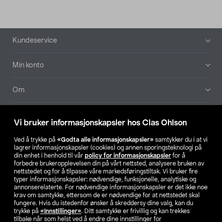
Bunntekst
Kundeservice
Min konto
Om
Aktuelt
Vi bruker informasjonskapsler hos Clas Ohlson
Våre selskaper
Ved å trykke på
«Godta alle informasjonskapsler»
samtykker du i at vi
lagrer informasjonskapsler (cookies) og annen sporingsteknologi på
din enhet i henhold til vår
policy for informasjonskapsler
for å
Finn din butikk
forbedre brukeropplevelsen din på vårt nettsted, analysere bruken av
nettstedet og for å tilpasse våre markedsføringstiltak. Vi bruker fire
typer informasjonskapsler: nødvendige, funksjonelle, analytiske og
annonserelaterte. For nødvendige informasjonskapsler er det ikke noe
SE
NO
FI
krav om samtykke, ettersom de er nødvendige for at nettstedet skal
fungere. Hvis du istedenfor ønsker å skreddersy dine valg, kan du
trykke på
«Innstillinger»
. Ditt samtykke er frivillig og kan trekkes
tilbake når som helst ved å endre dine innstillinger for