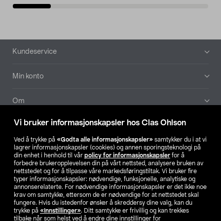
Bunntekst
Kundeservice
Min konto
Om
Vi bruker informasjonskapsler hos Clas Ohlson
Aktuelt
Ved å trykke på
«Godta alle informasjonskapsler»
samtykker du i at vi
lagrer informasjonskapsler (cookies) og annen sporingsteknologi på
Våre selskaper
din enhet i henhold til vår
policy for informasjonskapsler
for å
forbedre brukeropplevelsen din på vårt nettsted, analysere bruken av
nettstedet og for å tilpasse våre markedsføringstiltak. Vi bruker fire
Finn din butikk
typer informasjonskapsler: nødvendige, funksjonelle, analytiske og
annonserelaterte. For nødvendige informasjonskapsler er det ikke noe
krav om samtykke, ettersom de er nødvendige for at nettstedet skal
SE
NO
FI
fungere. Hvis du istedenfor ønsker å skreddersy dine valg, kan du
trykke på
«Innstillinger»
. Ditt samtykke er frivillig og kan trekkes
tilbake når som helst ved å endre dine innstillinger for