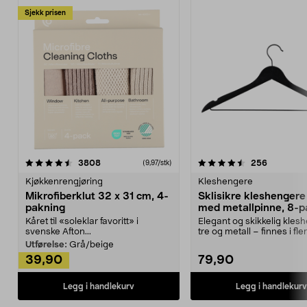
Sjekk prisen
4.5av 5 stjerner
anmeldelser
4.5av 5 stjerner
anmeldels
3808
256
(9,97/stk)
Kjøkkenrengjøring
Kleshengere
Mikrofiberklut 32 x 31 cm, 4-
Sklisikre kleshengere 
pakning
med metallpinne, 8-p
Kåret til «soleklar favoritt» i
Elegant og skikkelig kles
svenske Afton...
tre og metall – finnes i fle
Kleshe...
Utførelse:
Grå/beige
39,90
79,90
Legg i handlekurv
Legg i handlekurv