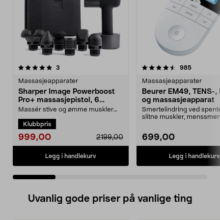
4.5 av 5 stjerner
anmeldelser
4.5 av 5 stjerner
anmeldels
3
985
Massasjeapparater
Massasjeapparater
Sharper Image Powerboost
Beurer EM49, TENS-,
Pro+ massasjepistol, 6
og massasjeapparat
munnstykker
Massér stive og ømme muskler
Smertelindring ved spent
med kombinert varme- og
slitne muskler, menssmer
Klubbpris
kuldeterapi. Dyp pulsmassas...
begynnende musearm. ...
999,00
699,00
2199,00
Legg i handlekurv
Legg i handlekurv
Uvanlig gode priser på vanlige ting