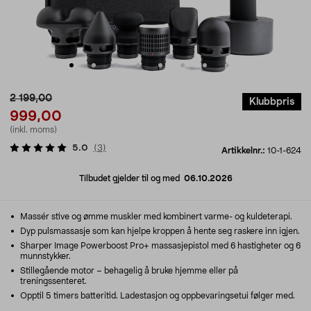
2 199,00
Klubbpris
999,00
(inkl. moms)
5.0
(
3
)
Artikkelnr.:
10-1-624
Tilbudet gjelder til og med
06.10.2026
Massér stive og ømme muskler med kombinert varme- og kuldeterapi.
Dyp pulsmassasje som kan hjelpe kroppen å hente seg raskere inn igjen.
Sharper Image Powerboost Pro+ massasjepistol med 6 hastigheter og 6
munnstykker.
Stillegående motor – behagelig å bruke hjemme eller på
treningssenteret.
Opptil 5 timers batteritid. Ladestasjon og oppbevaringsetui følger med.