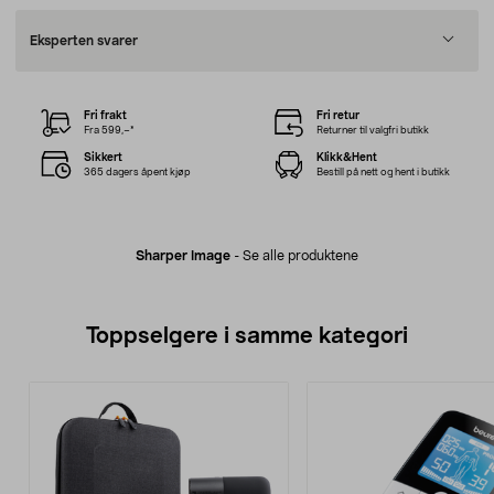
Eksperten svarer
Fri frakt
Fri retur
Fra 599,–*
Returner til valgfri butikk
Sikkert
Klikk&Hent
365 dagers åpent kjøp
Bestill på nett og hent i butikk
Sharper Image
-
Se alle produktene
Toppselgere i samme kategori