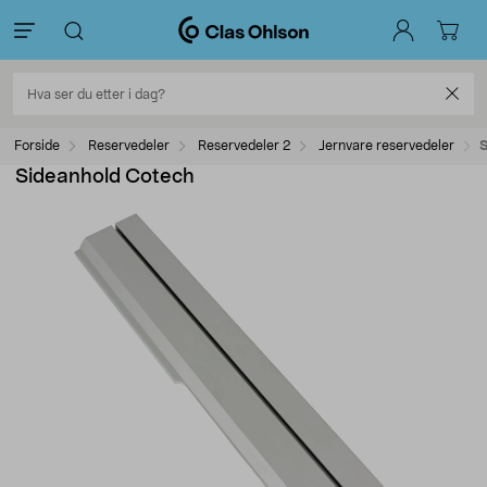
Forside
Reservedeler
Reservedeler 2
Jernvare reservedeler
S
Sideanhold Cotech