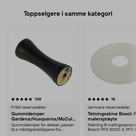
Toppselgere i samme kategori
5.0 av 5 stjerner
anmeldelser
4.5 av 5 stjerner
anmeldelse
106
16
Fritid reservedeler
Jernvare reservedeler
Gummidemper
Tetningsskive Bosch 
Gardena/Husqvarna/McCullo
malersprøyte
ch/Flymo
Gummidemper for deksel, passer
Pakning til malingssprøyt
bl.a robotgressklippere fra
Bosch PFS 3000-2, PFS 
Gardena, Flymo og McC...
og PFS 7000.