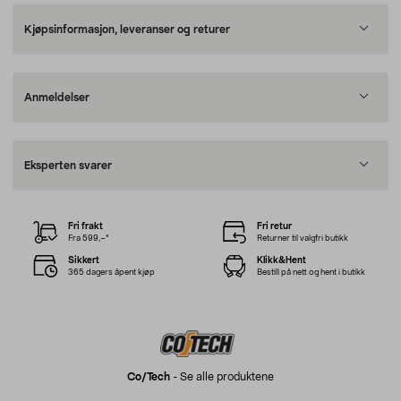
Kjøpsinformasjon, leveranser og returer
Anmeldelser
Eksperten svarer
Fri frakt
Fri retur
Fra 599,–*
Returner til valgfri butikk
Sikkert
Klikk&Hent
365 dagers åpent kjøp
Bestill på nett og hent i butikk
Co/tech
-
Se alle produktene