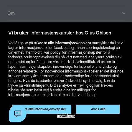
Om
Aktuelt
Vi bruker informasjonskapsler hos Clas Ohlson
Våre selskaper
Ved å trykke på
«Godta alle informasjonskapsler»
samtykker du i at vi
lagrer informasjonskapsler (cookies) og annen sporingsteknologi på
din enhet i henhold til vår
policy for informasjonskapsler
for å
Finn din butikk
forbedre brukeropplevelsen din på vårt nettsted, analysere bruken av
nettstedet og for å tilpasse våre markedsføringstiltak. Vi bruker fire
typer informasjonskapsler: nødvendige, funksjonelle, analytiske og
annonserelaterte. For nødvendige informasjonskapsler er det ikke noe
SE
NO
FI
krav om samtykke, ettersom de er nødvendige for at nettstedet skal
fungere. Hvis du istedenfor ønsker å skreddersy dine valg, kan du
trykke på
«Innstillinger»
. Ditt samtykke er frivillig og kan trekkes
tilbake når som helst ved å endre dine innstillinger for
informasjonskapsler eller kontakte oss for veiledning.
Godta alle informasjonskapsler
Avvis alle
Privacy statement
Medlemsvilkår
Kjøpsvilkår
For bedrifter
Innstillinger
Endre til priser ekskl. moms