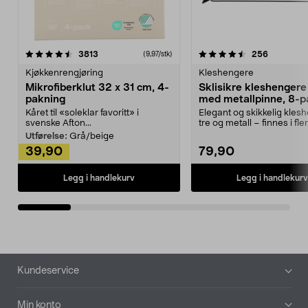
4.5av 5 stjerner
anmeldelser
4.5av 5 stjerner
anmeldels
3813
256
(9,97/stk)
Kjøkkenrengjøring
Kleshengere
Mikrofiberklut 32 x 31 cm, 4-
Sklisikre kleshengere 
pakning
med metallpinne, 8-p
Kåret til «soleklar favoritt» i
Elegant og skikkelig kles
svenske Afton...
tre og metall – finnes i fle
Kleshe...
Utførelse:
Grå/beige
39,90
79,90
Legg i handlekurv
Legg i handlekurv
Bunntekst
Kundeservice
Min konto