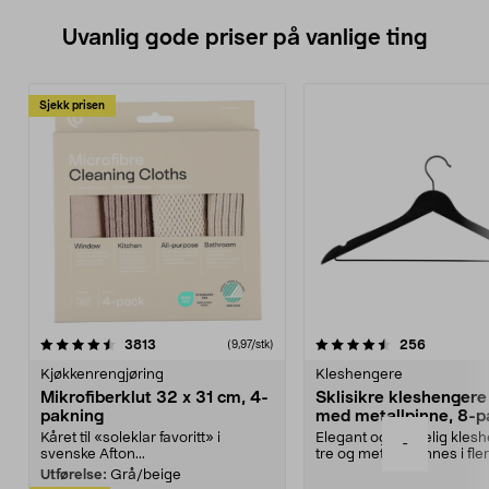
Uvanlig gode priser på vanlige ting
Sjekk prisen
4.5av 5 stjerner
anmeldelser
4.5av 5 stjerner
anmeldels
3813
256
(9,97/stk)
Kjøkkenrengjøring
Kleshengere
Mikrofiberklut 32 x 31 cm, 4-
Sklisikre kleshengere 
pakning
med metallpinne, 8-p
Kåret til «soleklar favoritt» i
Elegant og skikkelig kles
-
svenske Afton...
tre og metall – finnes i fle
Kleshe...
Utførelse:
Grå/beige