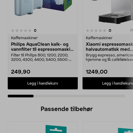
4.5 av 5 stjerner
anmeldelser
anmeldelser
0
0
0.0 av 5 stjerner
(
Kaffemaskiner
Kaffemaskiner
Philips AquaClean kalk- og
Xiaomi espressomask
vannfilter til espressomaskin,
halvautomatisk med
2-pakning, CA6903/01
melkeskummer
Filter til Philips 800, 1200, 2200,
Brygg espresso, america
3200, 4300, 4400, 5400, 5500-
hjemme og få caféfølelse
serien, GranAro...
dag. Xiaomi espre...
249,90
1249,00
Legg i handlekurv
Legg i handlekurv
Passende tilbehør