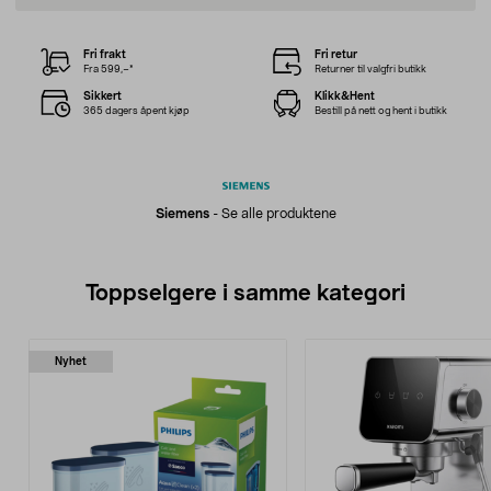
Fri frakt
Fri retur
Fra 599,–*
Returner til valgfri butikk
Sikkert
Klikk&Hent
365 dagers åpent kjøp
Bestill på nett og hent i butikk
Siemens
-
Se alle produktene
Toppselgere i samme kategori
Nyhet