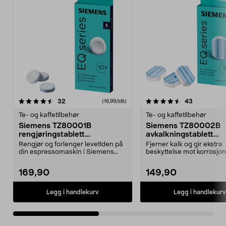
4.5av 5 stjerner
anmeldelser
4.5av 5 stjerner
anmeldelse
32
43
(16,99/stk)
Te- og kaffetilbehør
Te- og kaffetilbehør
Siemens TZ80001B
Siemens TZ80002B
rengjøringstablett
avkalkningstablett
kaffemaskin, 10-pakning
kaffemaskin, 3-pakni
Rengjør og forlenger levetiden på
Fjerner kalk og gir ekstra
din espressomaskin i Siemens
beskyttelse mot korrosjon
EQ-serien. Siemen...
Siemens TZ80002B – effek
169,90
149,90
Legg i handlekurv
Legg i handlekurv