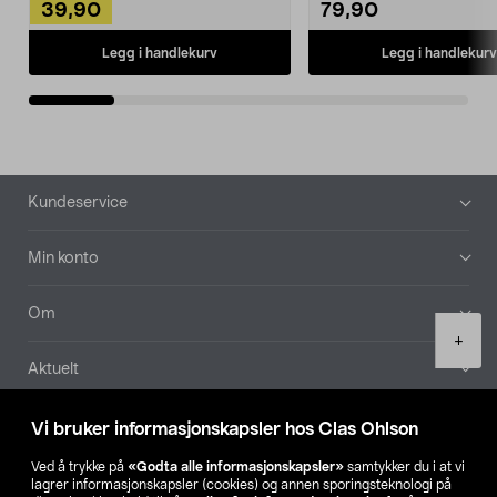
39,90
79,90
Legg i handlekurv
Legg i handlekurv
Bunntekst
Kundeservice
Min konto
Om
Product
+
quantity
Aktuelt
Våre selskaper
Vi bruker informasjonskapsler hos Clas Ohlson
Ved å trykke på
«Godta alle informasjonskapsler»
samtykker du i at vi
Finn din butikk
lagrer informasjonskapsler (cookies) og annen sporingsteknologi på