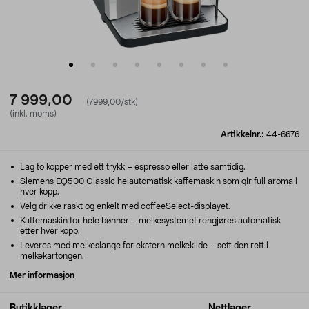
7 999,00
(7999,00/stk)
(inkl. moms)
Artikkelnr.:
44-6676
Lag to kopper med ett trykk – espresso eller latte samtidig.
Siemens EQ500 Classic helautomatisk kaffemaskin som gir full aroma i
hver kopp.
Velg drikke raskt og enkelt med coffeeSelect-displayet.
Kaffemaskin for hele bønner – melkesystemet rengjøres automatisk
etter hver kopp.
Leveres med melkeslange for ekstern melkekilde – sett den rett i
melkekartongen.
Mer informasjon
Butikklager
Nettlager